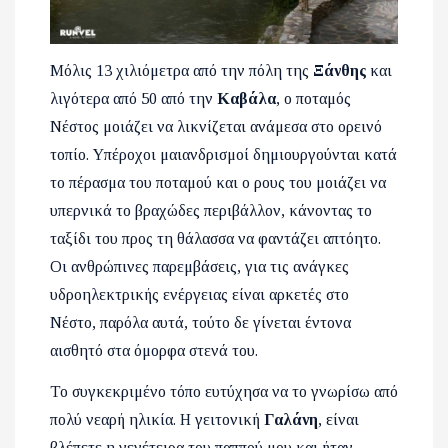
Μόλις 13 χιλιόμετρα από την πόλη της
Ξάνθης
και
λιγότερα από 50 από την
Καβάλα
, ο ποταμός
Νέστος μοιάζει να λικνίζεται ανάμεσα στο ορεινό
τοπίο.
Υπέροχοι μαιανδρισμοί δημιουργούνται κατά
το πέρασμα του ποταμού και ο ρους του μοιάζει να
υπερνικά το βραχώδες περιβάλλον, κάνοντας το
ταξίδι του προς τη θάλασσα να φαντάζει απτόητο.
Οι ανθρώπινες παρεμβάσεις, για τις ανάγκες
υδροηλεκτρικής ενέργειας είναι αρκετές στο
Νέστο, παρόλα αυτά, τούτο δε γίνεται έντονα
αισθητό στα όμορφα στενά του.
To συγκεκριμένο τόπο ευτύχησα να το γνωρίσω από
πολύ νεαρή ηλικία. Η γειτονική
Γαλάνη
, είναι
βλέπετε η γενέτειρα του παππού μου και ήταν