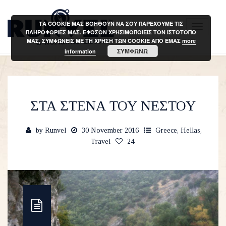
ΤΑ COOKIE ΜΑΣ ΒΟΗΘΟΥΝ ΝΑ ΣΟΥ ΠΑΡΕΧΟΥΜΕ ΤΙΣ
T
ΠΛΗΡΟΦΟΡΙΕΣ ΜΑΣ. ΕΦΟΣΟΝ ΧΡΗΣΙΜΟΠΟΙΕΙΣ ΤΟΝ ΙΣΤΟΤΟΠΟ
ΜΑΣ, ΣΥΜΦΩΝΕΙΣ ΜΕ ΤΗ ΧΡΗΣΗ ΤΩΝ COOKIE ΑΠΟ ΕΜΑΣ
more
o
ΣΥΜΦΩΝΩ
information
g
g
l
e
ΣΤΑ ΣΤΕΝΑ ΤΟΥ ΝΕΣΤΟΥ
n
a
by
Runvel
30 November 2016
Greece
,
Hellas
,
v
Travel
24
i
g
a
t
i
o
n