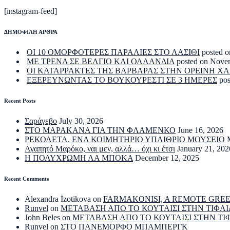
[instagram-feed]
ΔΗΜΟΦΙΛΗ ΑΡΘΡΑ
ΟΙ 10 ΟΜΟΡΦΟΤΕΡΕΣ ΠΑΡΑΛΙΕΣ ΣΤΟ ΛΑΣΙΘΙ
posted o
ΜΕ ΤΡΕΝΑ ΣΕ ΒΕΛΓΙΟ ΚΑΙ ΟΛΛΑΝΔΙΑ
posted on Nove
ΟΙ ΚΑΤΑΡΡΑΚΤΕΣ ΤΗΣ ΒΑΡΒΑΡΑΣ ΣΤΗΝ ΟΡΕΙΝΗ Χ
ΕΞΕΡΕΥΝΩΝΤΑΣ ΤΟ ΒΟΥΚΟΥΡΕΣΤΙ ΣΕ 3 ΗΜΕΡΕΣ
po
Recent Posts
Σαράγεβο
July 30, 2026
ΣΤΟ ΜΑΡΑΚΑΝΑ ΓΙΑ ΤΗΝ ΦΛΑΜΕΝΚΟ
June 16, 2026
ΡΕΚΟΛΕΤΑ. ΕΝΑ ΚΟΙΜΗΤΗΡΙΟ ΥΠΑΙΘΡΙΟ ΜΟΥΣΕΙΟ
Αγαπητό Μαρόκο, ναι μεν, αλλά… όχι κι έτσι
January 21, 202
Η ΠΟΛΥΧΡΩΜΗ ΛΑ ΜΠΟΚΑ
December 12, 2025
Recent Comments
Alexandra İzotikova
on
FARMAKONISI, A REMOTE GRE
Runvel
on
ΜΕΤΑΒΑΣΗ ΑΠΟ ΤΟ ΚΟΥΤΑΙΣΙ ΣΤΗΝ ΤΙΦΛΙ
John Beles
on
ΜΕΤΑΒΑΣΗ ΑΠΟ ΤΟ ΚΟΥΤΑΙΣΙ ΣΤΗΝ ΤΙ
Runvel
on
ΣΤΟ ΠΑΝΕΜΟΡΦΟ ΜΠΑΜΠΕΡΓΚ