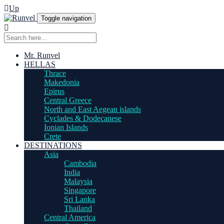
Up
Toggle navigation
Mr. Runvel
HELLAS
Thrace
Makedonia
Epirus
Central Greece
North and East Aegean islands
Cyclades & Dodecanese
Ionian Islands
Crete
DESTINATIONS
Asia
Cambodia
India
Malaysia
Singapore
Sri Lanka
Thailand
Central America