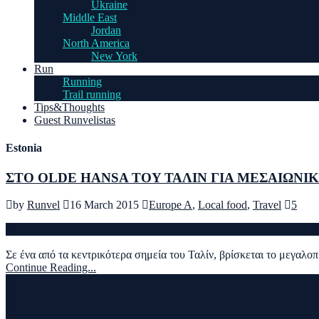
Ukraine
Middle East
Jordan
North America
New York
Run
Running
Trail running
Tips&Thoughts
Guest Runvelistas
Estonia
ΣΤΟ OLDE HANSA TOY ΤΑΛΙΝ ΓΙΑ ΜΕΣΑΙΩΝΙ
by
Runvel
16 March 2015
Europe A
,
Local food
,
Travel
5
Σε ένα από τα κεντρικότερα σημεία του Ταλίν, βρίσκεται το μεγαλο
Continue Reading...