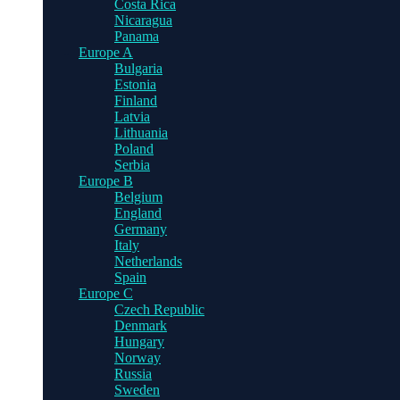
Costa Rica
Nicaragua
Panama
Europe A
Bulgaria
Estonia
Finland
Latvia
Lithuania
Poland
Serbia
Europe B
Belgium
England
Germany
Italy
Netherlands
Spain
Europe C
Czech Republic
Denmark
Hungary
Norway
Russia
Sweden