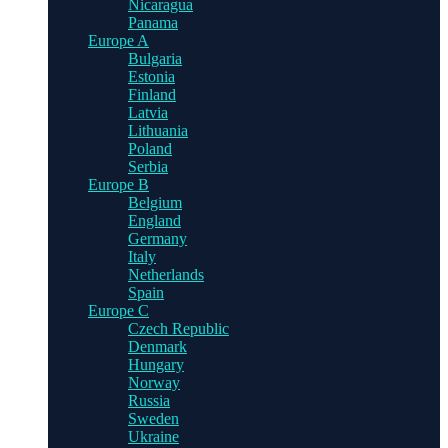
Nicaragua
Panama
Europe A
Bulgaria
Estonia
Finland
Latvia
Lithuania
Poland
Serbia
Europe B
Belgium
England
Germany
Italy
Netherlands
Spain
Europe C
Czech Republic
Denmark
Hungary
Norway
Russia
Sweden
Ukraine