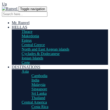
Up
Toggle navigation
Mr. Runvel
HELLAS
Thrace
Makedonia
Epirus
Central Greece
North and East Aegean islands
Cyclades & Dodecanese
Ionian Islands
Crete
DESTINATIONS
Asia
Cambodia
India
Malaysia
Singapore
Sri Lanka
Thailand
Central America
Costa Rica