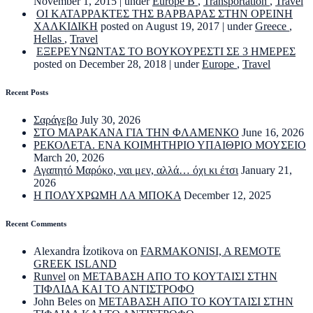
November 1, 2015
|
under
Europe B
,
Transportation
,
Travel
ΟΙ ΚΑΤΑΡΡΑΚΤΕΣ ΤΗΣ ΒΑΡΒΑΡΑΣ ΣΤΗΝ ΟΡΕΙΝΗ
ΧΑΛΚΙΔΙΚΗ
posted on August 19, 2017
|
under
Greece
,
Hellas
,
Travel
ΕΞΕΡΕΥΝΩΝΤΑΣ ΤΟ ΒΟΥΚΟΥΡΕΣΤΙ ΣΕ 3 ΗΜΕΡΕΣ
posted on December 28, 2018
|
under
Europe
,
Travel
Recent Posts
Σαράγεβο
July 30, 2026
ΣΤΟ ΜΑΡΑΚΑΝΑ ΓΙΑ ΤΗΝ ΦΛΑΜΕΝΚΟ
June 16, 2026
ΡΕΚΟΛΕΤΑ. ΕΝΑ ΚΟΙΜΗΤΗΡΙΟ ΥΠΑΙΘΡΙΟ ΜΟΥΣΕΙΟ
March 20, 2026
Αγαπητό Μαρόκο, ναι μεν, αλλά… όχι κι έτσι
January 21,
2026
Η ΠΟΛΥΧΡΩΜΗ ΛΑ ΜΠΟΚΑ
December 12, 2025
Recent Comments
Alexandra İzotikova
on
FARMAKONISI, A REMOTE
GREEK ISLAND
Runvel
on
ΜΕΤΑΒΑΣΗ ΑΠΟ ΤΟ ΚΟΥΤΑΙΣΙ ΣΤΗΝ
ΤΙΦΛΙΔΑ ΚΑΙ ΤΟ ΑΝΤΙΣΤΡΟΦΟ
John Beles
on
ΜΕΤΑΒΑΣΗ ΑΠΟ ΤΟ ΚΟΥΤΑΙΣΙ ΣΤΗΝ