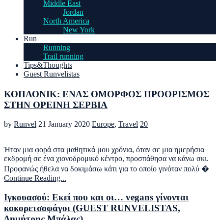
Middle East
Jordan
North America
New York
Run
Running
Trail running
Tips&Thoughts
Guest Runvelistas
ΚΟΠΑΟΝΙΚ: ΕΝΑΣ ΟΜΟΡΦΟΣ ΠΡΟΟΡΙΣΜΟΣ
ΣΤΗΝ ΟΡΕΙΝΗ ΣΕΡΒΙΑ
by
Runvel
21 January 2020
Europe
,
Travel
20
Ήταν μια φορά στα μαθητικά μου χρόνια, όταν σε μια ημερήσια
εκδρομή σε ένα χιονοδρομικό κέντρο, προσπάθησα να κάνω σκι.
Προφανώς ήθελα να δοκιμάσω κάτι για το οποίο γινόταν πολύ �
Continue Reading...
Ιγκουασού: Εκεί που και οι… vegans γίνονται
κοκορετσοφάγοι (GUEST RUNVELISTAS,
Δημήτρης Μπάλας)