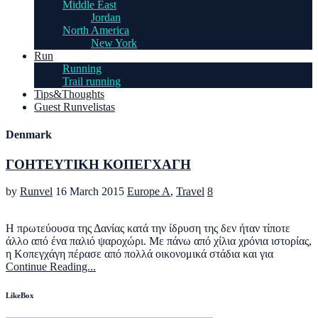
Middle East
Jordan
North America
New York
Run
Running
Trail running
Tips&Thoughts
Guest Runvelistas
Denmark
ΓΟΗΤΕΥΤΙΚΗ ΚΟΠΕΓΧΑΓΗ
by
Runvel
16 March 2015
Europe A
,
Travel
8
Η πρωτεύουσα της Δανίας κατά την ίδρυση της δεν ήταν τίποτε
άλλο από ένα παλιό ψαροχώρι. Με πάνω από χίλια χρόνια ιστορίας,
η Κοπεγχάγη πέρασε από πολλά οικονομικά στάδια και για
Continue Reading...
LikeBox