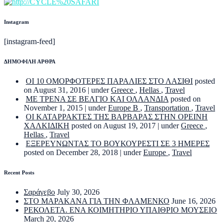
Instagram
[instagram-feed]
ΔΗΜΟΦΙΛΗ ΑΡΘΡΑ
ΟΙ 10 ΟΜΟΡΦΟΤΕΡΕΣ ΠΑΡΑΛΙΕΣ ΣΤΟ ΛΑΣΙΘΙ
posted
on August 31, 2016
|
under
Greece
,
Hellas
,
Travel
ΜΕ ΤΡΕΝΑ ΣΕ ΒΕΛΓΙΟ ΚΑΙ ΟΛΛΑΝΔΙΑ
posted on
November 1, 2015
|
under
Europe B
,
Transportation
,
Travel
ΟΙ ΚΑΤΑΡΡΑΚΤΕΣ ΤΗΣ ΒΑΡΒΑΡΑΣ ΣΤΗΝ ΟΡΕΙΝΗ
ΧΑΛΚΙΔΙΚΗ
posted on August 19, 2017
|
under
Greece
,
Hellas
,
Travel
ΕΞΕΡΕΥΝΩΝΤΑΣ ΤΟ ΒΟΥΚΟΥΡΕΣΤΙ ΣΕ 3 ΗΜΕΡΕΣ
posted on December 28, 2018
|
under
Europe
,
Travel
Recent Posts
Σαράγεβο
July 30, 2026
ΣΤΟ ΜΑΡΑΚΑΝΑ ΓΙΑ ΤΗΝ ΦΛΑΜΕΝΚΟ
June 16, 2026
ΡΕΚΟΛΕΤΑ. ΕΝΑ ΚΟΙΜΗΤΗΡΙΟ ΥΠΑΙΘΡΙΟ ΜΟΥΣΕΙΟ
March 20, 2026