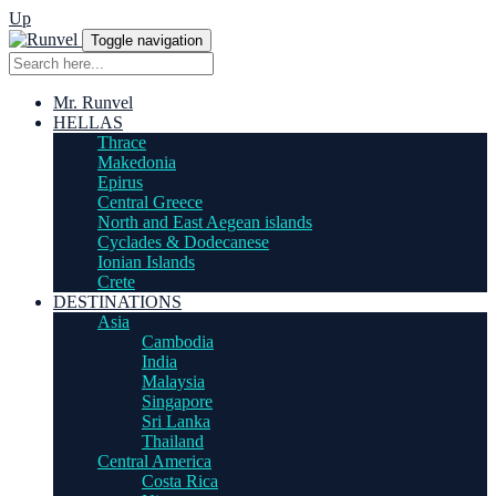
Up
Toggle navigation
Mr. Runvel
HELLAS
Thrace
Makedonia
Epirus
Central Greece
North and East Aegean islands
Cyclades & Dodecanese
Ionian Islands
Crete
DESTINATIONS
Asia
Cambodia
India
Malaysia
Singapore
Sri Lanka
Thailand
Central America
Costa Rica