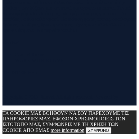
τρέξιμο και τα ταξίδια. Ο τίτλος δεν είναι τίποτα άλλο από την
σύνθεση των λέξεων run και travel και εγένετο το runvel. Γενικά
θα αναφερόμαστε σε ότι μας ενδιαφέρει και μας γοητεύει . Για
παράδειγμα ένα καλό κρασί, μία έκθεση φωτογραφίας, οικολογικές
δράσεις ,υπαίθριες δραστηριότητες, τέχνες και πολλά άλλα θα
έχουν θέση εδώ. Να περνάτε καλά !!!
Contact
Contact Runvel
WORK WITH RUNVEL
TRUSTED BY :
_______________________________
Copyright © 2017 Runvel. All rights reserved. Powered by
www.atcreative.gr
ΤΑ COOKIE ΜΑΣ ΒΟΗΘΟΥΝ ΝΑ ΣΟΥ ΠΑΡΕΧΟΥΜΕ ΤΙΣ
ΠΛΗΡΟΦΟΡΙΕΣ ΜΑΣ. ΕΦΟΣΟΝ ΧΡΗΣΙΜΟΠΟΙΕΙΣ ΤΟΝ
ΙΣΤΟΤΟΠΟ ΜΑΣ, ΣΥΜΦΩΝΕΙΣ ΜΕ ΤΗ ΧΡΗΣΗ ΤΩΝ
COOKIE ΑΠΟ ΕΜΑΣ
more information
ΣΥΜΦΩΝΩ