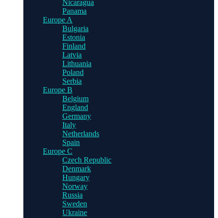
Nicaragua
Panama
Europe A
Bulgaria
Estonia
Finland
Latvia
Lithuania
Poland
Serbia
Europe B
Belgium
England
Germany
Italy
Netherlands
Spain
Europe C
Czech Republic
Denmark
Hungary
Norway
Russia
Sweden
Ukraine