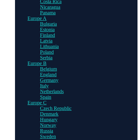
Costa Rica
Nicaragua
Panama
Europe A
Bulgaria
Estonia
Finland
Latvia
Lithuania
Poland
Serbia
Europe B
Belgium
England
Germany
Italy
Netherlands
Spain
Europe C
Czech Republic
Denmark
Hungary
Norway
Russia
Sweden