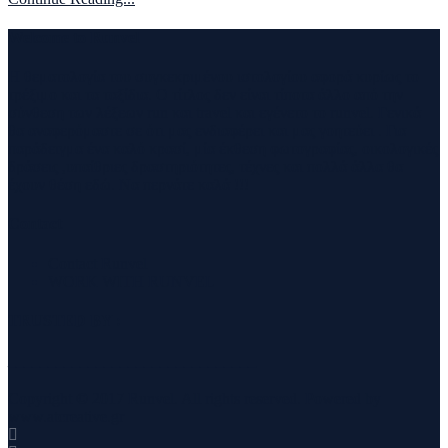
Welcome to Runvel
Η θεματολογία του συγκεκριμένου ιστολογίου αφορά κυρίως το
τρέξιμο και τα ταξίδια. Ο τίτλος δεν είναι τίποτα άλλο από την
σύνθεση των λέξεων run και travel και εγένετο το runvel. Γενικά
θα αναφερόμαστε σε ότι μας ενδιαφέρει και μας γοητεύει . Για
παράδειγμα ένα καλό κρασί, μία έκθεση φωτογραφίας, οικολογικές
δράσεις ,υπαίθριες δραστηριότητες, τέχνες και πολλά άλλα θα
έχουν θέση εδώ. Να περνάτε καλά !!!
Contact
Contact Runvel
WORK WITH RUNVEL
TRUSTED BY :
_______________________________
Copyright © 2017 Runvel. All rights reserved. Powered by
www.atcreative.gr