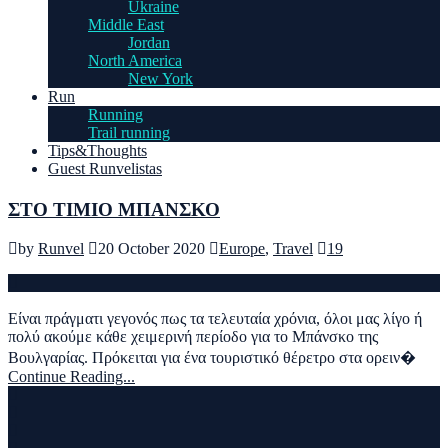
Ukraine
Middle East
Jordan
North America
New York
Run
Running
Trail running
Tips&Thoughts
Guest Runvelistas
ΣΤΟ ΤΙΜΙΟ ΜΠΑΝΣΚΟ
by
Runvel
20 October 2020
Europe
,
Travel
19
Είναι πράγματι γεγονός πως τα τελευταία χρόνια, όλοι μας λίγο ή
πολύ ακούμε κάθε χειμερινή περίοδο για το Μπάνσκο της
Βουλγαρίας. Πρόκειται για ένα τουριστικό θέρετρο στα ορειν�
Continue Reading...