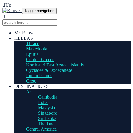
Up
Toggle navigation
Mr. Runvel
HELLAS
Thrace
Makedonia
Epirus
Central Greece
North and East Aegean islands
Cyclades & Dodecanese
Ionian Islands
Crete
DESTINATIONS
Asia
Cambodia
India
Malaysia
Singapore
Sri Lanka
Thailand
Central America