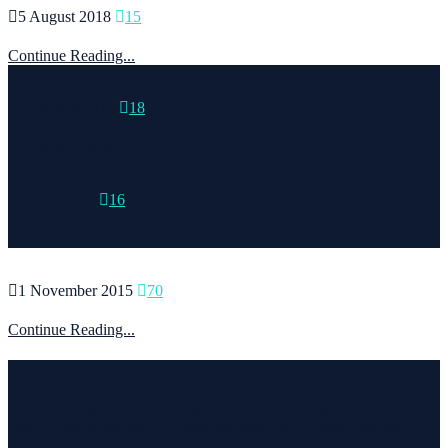
5 August 2018
15
Continue Reading...
15 March 2015
18
Continue Reading...
6 May 2020
16
Continue Reading...
1 November 2015
70
Continue Reading...
Welcome to Runvel
Η θεματολογία του συγκεκριμένου ιστολογίου αφορά κυρίως το
τρέξιμο και τα ταξίδια. Ο τίτλος δεν είναι τίποτα άλλο από την
σύνθεση των λέξεων run και travel και εγένετο το runvel. Γενικά