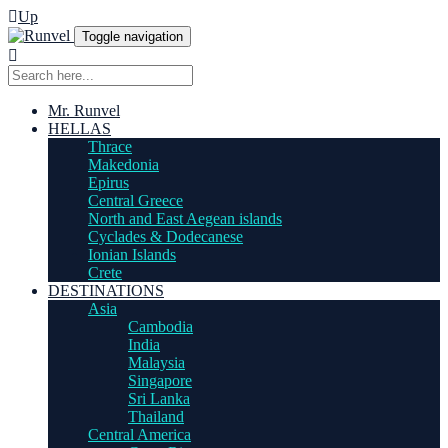
Up
Toggle navigation
Mr. Runvel
HELLAS
Thrace
Makedonia
Epirus
Central Greece
North and East Aegean islands
Cyclades & Dodecanese
Ionian Islands
Crete
DESTINATIONS
Asia
Cambodia
India
Malaysia
Singapore
Sri Lanka
Thailand
Central America