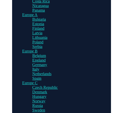
Costa Rica
Nicaragua
Panama
Europe A
Bulgaria
Estonia
Finland
Latvia
Lithuania
Poland
Serbia
Europe B
Belgium
England
Germany
Italy
Netherlands
Spain
Europe C
Czech Republic
Denmark
Hungary
Norway
Russia
Sweden