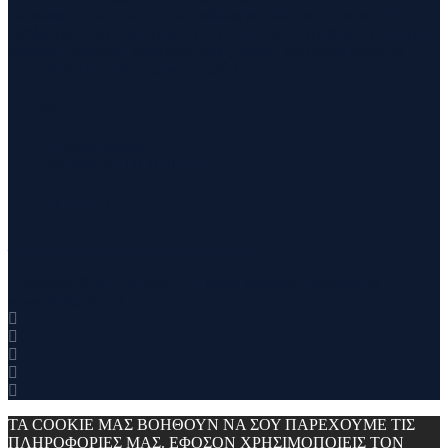
θα αναφερόμαστε σε ότι μας ενδιαφέρει και μας γοητεύει . Για
παράδειγμα ένα καλό κρασί, μία έκθεση φωτογραφίας, οικολογικές
δράσεις ,υπαίθριες δραστηριότητες, τέχνες και πολλά άλλα θα
έχουν θέση εδώ. Να περνάτε καλά !!!
Contact
Contact Runvel
WORK WITH RUNVEL
TRUSTED BY :
_______________________________
Copyright © 2017 Runvel. All rights reserved. Powered by
www.atcreative.gr
ΤΑ COOKIE ΜΑΣ ΒΟΗΘΟΥΝ ΝΑ ΣΟΥ ΠΑΡΕΧΟΥΜΕ ΤΙΣ
ΠΛΗΡΟΦΟΡΙΕΣ ΜΑΣ. ΕΦΟΣΟΝ ΧΡΗΣΙΜΟΠΟΙΕΙΣ ΤΟΝ