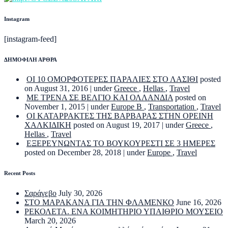
Instagram
[instagram-feed]
ΔΗΜΟΦΙΛΗ ΑΡΘΡΑ
ΟΙ 10 ΟΜΟΡΦΟΤΕΡΕΣ ΠΑΡΑΛΙΕΣ ΣΤΟ ΛΑΣΙΘΙ
posted
on August 31, 2016
|
under
Greece
,
Hellas
,
Travel
ΜΕ ΤΡΕΝΑ ΣΕ ΒΕΛΓΙΟ ΚΑΙ ΟΛΛΑΝΔΙΑ
posted on
November 1, 2015
|
under
Europe B
,
Transportation
,
Travel
ΟΙ ΚΑΤΑΡΡΑΚΤΕΣ ΤΗΣ ΒΑΡΒΑΡΑΣ ΣΤΗΝ ΟΡΕΙΝΗ
ΧΑΛΚΙΔΙΚΗ
posted on August 19, 2017
|
under
Greece
,
Hellas
,
Travel
ΕΞΕΡΕΥΝΩΝΤΑΣ ΤΟ ΒΟΥΚΟΥΡΕΣΤΙ ΣΕ 3 ΗΜΕΡΕΣ
posted on December 28, 2018
|
under
Europe
,
Travel
Recent Posts
Σαράγεβο
July 30, 2026
ΣΤΟ ΜΑΡΑΚΑΝΑ ΓΙΑ ΤΗΝ ΦΛΑΜΕΝΚΟ
June 16, 2026
ΡΕΚΟΛΕΤΑ. ΕΝΑ ΚΟΙΜΗΤΗΡΙΟ ΥΠΑΙΘΡΙΟ ΜΟΥΣΕΙΟ
March 20, 2026