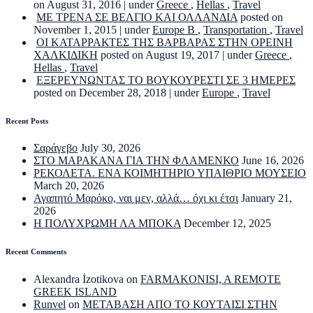
on August 31, 2016
|
under
Greece
,
Hellas
,
Travel
ΜΕ ΤΡΕΝΑ ΣΕ ΒΕΛΓΙΟ ΚΑΙ ΟΛΛΑΝΔΙΑ
posted on
November 1, 2015
|
under
Europe B
,
Transportation
,
Travel
ΟΙ ΚΑΤΑΡΡΑΚΤΕΣ ΤΗΣ ΒΑΡΒΑΡΑΣ ΣΤΗΝ ΟΡΕΙΝΗ
ΧΑΛΚΙΔΙΚΗ
posted on August 19, 2017
|
under
Greece
,
Hellas
,
Travel
ΕΞΕΡΕΥΝΩΝΤΑΣ ΤΟ ΒΟΥΚΟΥΡΕΣΤΙ ΣΕ 3 ΗΜΕΡΕΣ
posted on December 28, 2018
|
under
Europe
,
Travel
Recent Posts
Σαράγεβο
July 30, 2026
ΣΤΟ ΜΑΡΑΚΑΝΑ ΓΙΑ ΤΗΝ ΦΛΑΜΕΝΚΟ
June 16, 2026
ΡΕΚΟΛΕΤΑ. ΕΝΑ ΚΟΙΜΗΤΗΡΙΟ ΥΠΑΙΘΡΙΟ ΜΟΥΣΕΙΟ
March 20, 2026
Αγαπητό Μαρόκο, ναι μεν, αλλά… όχι κι έτσι
January 21,
2026
Η ΠΟΛΥΧΡΩΜΗ ΛΑ ΜΠΟΚΑ
December 12, 2025
Recent Comments
Alexandra İzotikova
on
FARMAKONISI, A REMOTE
GREEK ISLAND
Runvel
on
ΜΕΤΑΒΑΣΗ ΑΠΟ ΤΟ ΚΟΥΤΑΙΣΙ ΣΤΗΝ