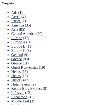
Categories
Ads
(1)
Aerial
(4)
Africa
(1)
America
(35)
Asia
(95)
Central America
(20)
Europe
(37)
Europe A
(50)
Europe B
(11)
Europe C
(8)
General
(9)
Greece
(88)
Greece
(11)
Guest Runvelistas
(19)
Hellas
(65)
Hellas
(13)
History
(47)
Hotel review
(2)
Kerala Blog Express
(8)
Lifestyle
(12)
Local food
(11)
Middle East
(3)