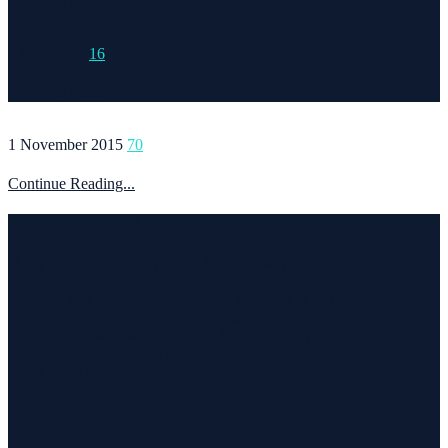
Continue Reading...
6 May 2020
16
Continue Reading...
1 November 2015
70
Continue Reading...
Welcome to Runvel
Η θεματολογία του συγκεκριμένου ιστολογίου αφορά κυρίως το
τρέξιμο και τα ταξίδια. Ο τίτλος δεν είναι τίποτα άλλο από την
σύνθεση των λέξεων run και travel και εγένετο το runvel. Γενικά
θα αναφερόμαστε σε ότι μας ενδιαφέρει και μας γοητεύει . Για
παράδειγμα ένα καλό κρασί, μία έκθεση φωτογραφίας, οικολογικές
δράσεις ,υπαίθριες δραστηριότητες, τέχνες και πολλά άλλα θα
έχουν θέση εδώ. Να περνάτε καλά !!!
Contact