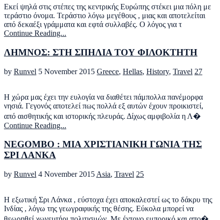
Εκεί ψηλά στις στέπες της κεντρικής Ευρώπης στέκει μια πόλη με
τεράστιο όνομα. Τεράστιο λόγω μεγέθους , μιας και αποτελείται
από δεκαέξι γράμματα και εφτά συλλαβές. Ο λόγος για τ
Continue Reading...
ΛΗΜΝΟΣ: ΣΤΗ ΣΠΗΛΙΑ ΤΟΥ ΦΙΛΟΚΤΗΤΗ
by
Runvel
5 November 2015
Greece
,
Hellas
,
History
,
Travel
27
H χώρα μας έχει την ευλογία να διαθέτει πάμπολλα πανέμορφα
νησιά. Γεγονός αποτελεί πως πολλά εξ αυτών έχουν προικιστεί,
από αισθητικής και ιστορικής πλευράς. Δίχως αμφιβολία η Λ�
Continue Reading...
NEGOMBO : ΜΙΑ ΧΡΙΣΤΙΑΝΙΚΗ ΓΩΝΙΑ ΤΗΣ
ΣΡΙ ΛΑΝΚΑ
by
Runvel
4 November 2015
Asia
,
Travel
25
Η εξωτική Σρι Λάνκα , εύστοχα έχει αποκαλεστεί ως το δάκρυ της
Ινδίας , λόγω της γεωγραφικής της θέσης. Εύκολα μπορεί να
θεωρηθεί χωνευτήρι πολιτισμών. Με έντονο εμπορικό και απο�