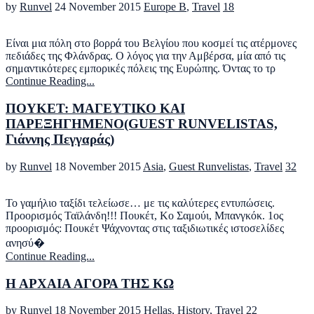
by
Runvel
24 November 2015
Europe B
,
Travel
18
Είναι μια πόλη στο βορρά του Βελγίου που κοσμεί τις ατέρμονες
πεδιάδες της Φλάνδρας. Ο λόγος για την Αμβέρσα, μία από τις
σημαντικότερες εμπορικές πόλεις της Ευρώπης. Όντας το τρ
Continue Reading...
ΠΟΥΚΕΤ: ΜΑΓΕΥΤΙΚΟ ΚΑΙ
ΠΑΡΕΞΗΓΗΜΕΝΟ(GUEST RUNVELISTAS,
Γιάννης Πεγγαράς)
by
Runvel
18 November 2015
Asia
,
Guest Runvelistas
,
Travel
32
To γαμήλιο ταξίδι τελείωσε… με τις καλύτερες εντυπώσεις.
Προορισμός Ταϊλάνδη!!! Πουκέτ, Κο Σαμούι, Μπανγκόκ. 1ος
προορισμός: Πουκέτ Ψάχνοντας στις ταξιδιωτικές ιστοσελίδες
ανησύ�
Continue Reading...
H AΡΧΑΙΑ ΑΓΟΡΑ ΤΗΣ ΚΩ
by
Runvel
18 November 2015
Hellas
,
History
,
Travel
22