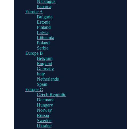
Nicaragua
Panama
Europe A
Bulgaria
Estonia
Finland
Latvia
Lithuania
Poland
Serbia
Europe B
Belgium
England
Germany
Italy
Netherlands
Spain
Europe C
Czech Republic
Denmark
Hungary
Norway
Russia
Sweden
Ukraine