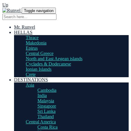
Up
Toggle navigation
Mr. Runvel
HELLAS
Thrace
Makedonia
Epirus
Central Greece
North and East Aegean islands
Cyclades & Dodecanese
Ionian Islands
Crete
DESTINATIONS
Asia
Cambodia
India
Malaysia
Singapore
Sri Lanka
Thailand
Central America
Costa Rica