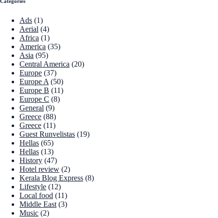
Categories
Ads
(1)
Aerial
(4)
Africa
(1)
America
(35)
Asia
(95)
Central America
(20)
Europe
(37)
Europe A
(50)
Europe B
(11)
Europe C
(8)
General
(9)
Greece
(88)
Greece
(11)
Guest Runvelistas
(19)
Hellas
(65)
Hellas
(13)
History
(47)
Hotel review
(2)
Kerala Blog Express
(8)
Lifestyle
(12)
Local food
(11)
Middle East
(3)
Music
(2)