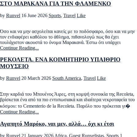
ΣΤΟ ΜΑΡΑΚΑΝΑ ΓΙΑ ΤΗΝ ΦΛΑΜΕΝΚΟ
by
Runvel
16 June 2026
Sports
,
Travel
Like
Όσο και να μην ασχολείται κανείς με το ποδόσφαιρο, όσο και να μην
τον ενδιαφέρει καθόλου το άθλημα, πιθανολογώ πως θα έχει
τουλάχιστον ακουστά το όνομα Μαρακανά. Έστω ότι υπάρχει
Continue Reading...
ΡΕΚΟΛΕΤΑ. ΕΝΑ ΚΟΙΜΗΤΗΡΙΟ ΥΠΑΙΘΡΙΟ
ΜΟΥΣΕΙΟ
by
Runvel
20 March 2026
South America
,
Travel
Like
Στην καρδιά του Μπουένος Άιρες, στη κομψή συνοικία της Recoleta,
βρίσκεται ένα από τα πιο εντυπωσιακά και ιδιαίτερα νεκροταφεία του
κόσμου: το Cementerio de la Recoleta. Παρόλο που πρόκειται γι�
Continue Reading...
Αγαπητό Μαρόκο, ναι μεν, αλλά… όχι κι έτσι
by
Runvel
21 January 2026
Africa
,
Guest Runvelistas
,
Sports
1