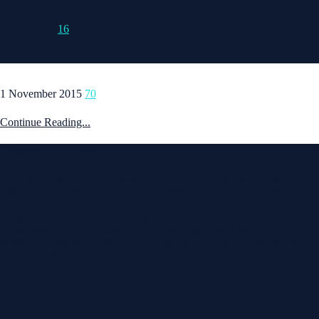
6 May 2020
16
Continue Reading...
1 November 2015
70
Continue Reading...
Welcome to Runvel
Η θεματολογία του συγκεκριμένου ιστολογίου αφορά κυρίως το
τρέξιμο και τα ταξίδια. Ο τίτλος δεν είναι τίποτα άλλο από την
σύνθεση των λέξεων run και travel και εγένετο το runvel. Γενικά θα
αναφερόμαστε σε ότι μας ενδιαφέρει και μας γοητεύει . Για
παράδειγμα ένα καλό κρασί, μία έκθεση φωτογραφίας, οικολογικές
δράσεις ,υπαίθριες δραστηριότητες, τέχνες και πολλά άλλα θα έχουν
θέση εδώ. Να περνάτε καλά !!!
Contact
Contact Runvel