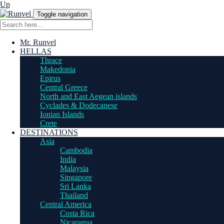
Up
Toggle navigation
Mr. Runvel
HELLAS
Thrace
Makedonia
Epirus
Central Greece
North and East Aegean islands
Cyclades & Dodecanese
Ionian Islands
Crete
DESTINATIONS
Asia
Cambodia
India
Malaysia
Singapore
Sri Lanka
Thailand
Central America
Costa Rica
Nicaragua