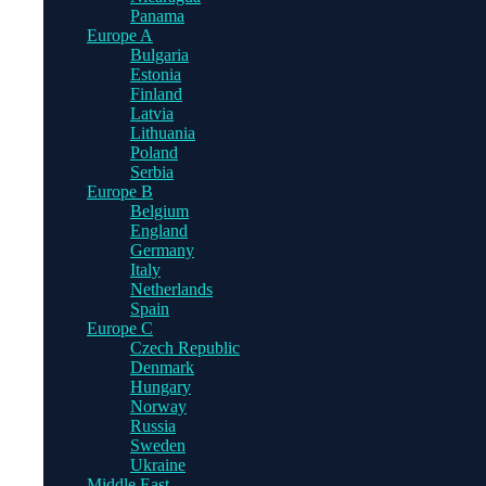
Panama
Europe A
Bulgaria
Estonia
Finland
Latvia
Lithuania
Poland
Serbia
Europe B
Belgium
England
Germany
Italy
Netherlands
Spain
Europe C
Czech Republic
Denmark
Hungary
Norway
Russia
Sweden
Ukraine
Middle East