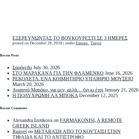
ΕΞΕΡΕΥΝΩΝΤΑΣ ΤΟ ΒΟΥΚΟΥΡΕΣΤΙ ΣΕ 3 ΗΜΕΡΕΣ
posted on December 28, 2018
|
under
Europe
,
Travel
Recent Posts
Σαράγεβο
July 30, 2026
ΣΤΟ ΜΑΡΑΚΑΝΑ ΓΙΑ ΤΗΝ ΦΛΑΜΕΝΚΟ
June 16, 2026
ΡΕΚΟΛΕΤΑ. ΕΝΑ ΚΟΙΜΗΤΗΡΙΟ ΥΠΑΙΘΡΙΟ ΜΟΥΣΕΙΟ
March 20, 2026
Αγαπητό Μαρόκο, ναι μεν, αλλά… όχι κι έτσι
January 21, 2026
Η ΠΟΛΥΧΡΩΜΗ ΛΑ ΜΠΟΚΑ
December 12, 2025
Recent Comments
Alexandra İzotikova
on
FARMAKONISI, A REMOTE
GREEK ISLAND
Runvel
on
ΜΕΤΑΒΑΣΗ ΑΠΟ ΤΟ ΚΟΥΤΑΙΣΙ ΣΤΗΝ
ΤΙΦΛΙΔΑ ΚΑΙ ΤΟ ΑΝΤΙΣΤΡΟΦΟ