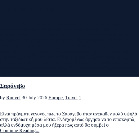
ABOUT RUNVEL
Γεια σας φίλοι, Ονομάζομαι Κώστας Φυλακτός και σας καλωσορίζω
στο προσωπικό μου ιστολόγιο. Είμαι ένας γέννημα θρέμμα
Καλαμαριώτης, με καταγωγή από τα Νέα Βρασνά Θεσσαλονίκης.
Απόφοιτος του τμήματος Διαχείρισης Πληροφοριών, της σχολής
Διοίκησης και Οικονομίας του Α.Τ.Ε.Ι Καβάλας. Επαγγελματικά
δραστηριοποιούμαι στο κατάστημα εστίασης, που διατηρώ με την
οικογένεια μου. Όταν δεν εργάζομαι, μεταξύ άλλων, αρέσκομαι να
προπονούμαι σε κάποιο βουνό, να επιθεωρώ τα μελίσσια μου, να
ανακαλύπτω μονοπάτια ή να ετοιμάζω το σακίδιο μου για το επόμενο
ταξίδι.
Σαράγεβο
by
Runvel
30 July 2026
Europe
,
Travel
1
Είναι πράγματι γεγονός πως το Σαράγεβο ήταν ανέκαθεν πολύ υψηλά
στην ταξιδιωτική μου λίστα. Ενδεχομένως άργησα να το επισκεφτώ,
αλλά ενδόμυχα μέσα μου ήξερα πως αυτό θα συμβεί σ
Continue Reading...