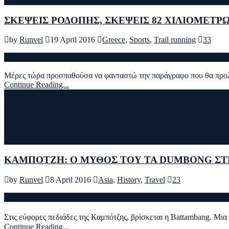
ΣΚΕΨΕΙΣ ΡΟΔΟΠΗΣ, ΣΚΕΨΕΙΣ 82 ΧΙΛΙΟΜΕΤΡ
by
Runvel
19 April 2016
Greece
,
Sports
,
Trail running
33
Μέρες τώρα προσπαθούσα να φανταστώ την παράγραφο που θα προλόγ
Continue Reading...
KΑΜΠΟΤΖΗ: Ο ΜΥΘΟΣ ΤΟΥ TA DUMBONG Σ
by
Runvel
8 April 2016
Asia
,
History
,
Travel
23
Στις εύφορες πεδιάδες της Καμπότζης, βρίσκεται η Battambang. Μ
Continue Reading...