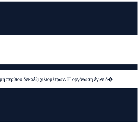
ρομή περίπου δεκαέξι χιλιομέτρων. Η οργάνωση έγινε δ�