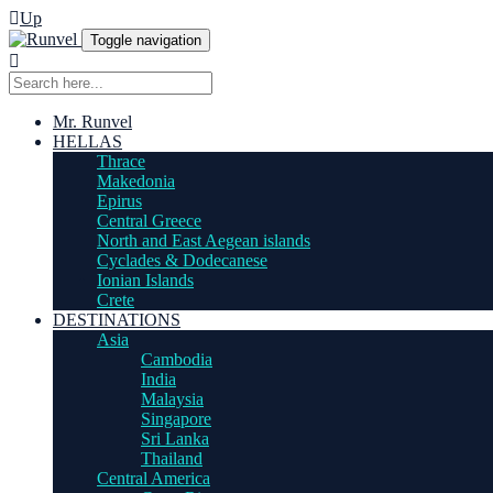
Up
Toggle navigation
Mr. Runvel
HELLAS
Thrace
Makedonia
Epirus
Central Greece
North and East Aegean islands
Cyclades & Dodecanese
Ionian Islands
Crete
DESTINATIONS
Asia
Cambodia
India
Malaysia
Singapore
Sri Lanka
Thailand
Central America