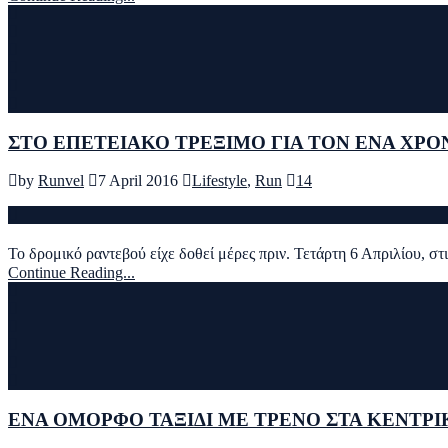
ΣΤΟ ΕΠΕΤΕΙΑΚΟ ΤΡΕΞΙΜΟ ΓΙΑ ΤΟΝ ΕΝΑ ΧΡΟ
by
Runvel
7 April 2016
Lifestyle
,
Run
14
Το δρομικό ραντεβού είχε δοθεί μέρες πριν. Τετάρτη 6 Απριλίου, σ
Continue Reading...
ΕΝΑ ΟΜΟΡΦO ΤΑΞΙΔΙ ΜΕ ΤΡΕΝΟ ΣΤΑ ΚΕΝΤΡΙ