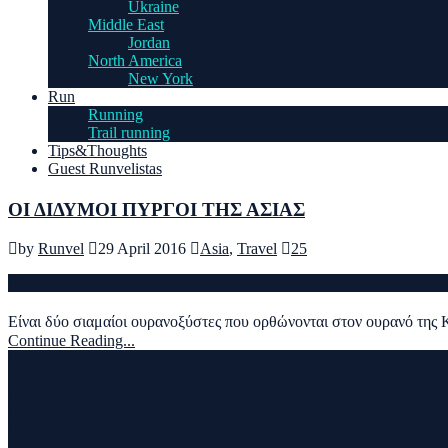
Ukraine
Middle East
Jordan
North America
New York
Run
Running
Trail running
Tips&Thoughts
Guest Runvelistas
ΟΙ ΔΙΔΥΜΟΙ ΠΥΡΓΟΙ ΤΗΣ ΑΣΙΑΣ
by
Runvel
29 April 2016
Asia
,
Travel
25
Είναι δύο σιαμαίοι ουρανοξύστες που ορθώνονται στον ουρανό της 
Continue Reading...