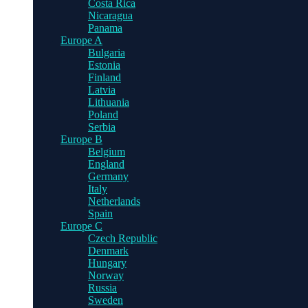
Costa Rica
Nicaragua
Panama
Europe A
Bulgaria
Estonia
Finland
Latvia
Lithuania
Poland
Serbia
Europe B
Belgium
England
Germany
Italy
Netherlands
Spain
Europe C
Czech Republic
Denmark
Hungary
Norway
Russia
Sweden