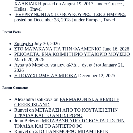
ΧΑΛΚΙΔΙΚΗ
posted on August 19, 2017
|
under
Greece
,
Hellas
,
Travel
ΕΞΕΡΕΥΝΩΝΤΑΣ ΤΟ ΒΟΥΚΟΥΡΕΣΤΙ ΣΕ 3 ΗΜΕΡΕΣ
posted on December 28, 2018
|
under
Europe
,
Travel
Recent Posts
Σαράγεβο
July 30, 2026
ΣΤΟ ΜΑΡΑΚΑΝΑ ΓΙΑ ΤΗΝ ΦΛΑΜΕΝΚΟ
June 16, 2026
ΡΕΚΟΛΕΤΑ. ΕΝΑ ΚΟΙΜΗΤΗΡΙΟ ΥΠΑΙΘΡΙΟ ΜΟΥΣΕΙΟ
March 20, 2026
Αγαπητό Μαρόκο, ναι μεν, αλλά… όχι κι έτσι
January 21,
2026
Η ΠΟΛΥΧΡΩΜΗ ΛΑ ΜΠΟΚΑ
December 12, 2025
Recent Comments
Alexandra İzotikova
on
FARMAKONISI, A REMOTE
GREEK ISLAND
Runvel
on
ΜΕΤΑΒΑΣΗ ΑΠΟ ΤΟ ΚΟΥΤΑΙΣΙ ΣΤΗΝ
ΤΙΦΛΙΔΑ ΚΑΙ ΤΟ ΑΝΤΙΣΤΡΟΦΟ
John Beles
on
ΜΕΤΑΒΑΣΗ ΑΠΟ ΤΟ ΚΟΥΤΑΙΣΙ ΣΤΗΝ
ΤΙΦΛΙΔΑ ΚΑΙ ΤΟ ΑΝΤΙΣΤΡΟΦΟ
Runvel
on
ΣΤΟ ΠΑΝΕΜΟΡΦΟ ΜΠΑΜΠΕΡΓΚ