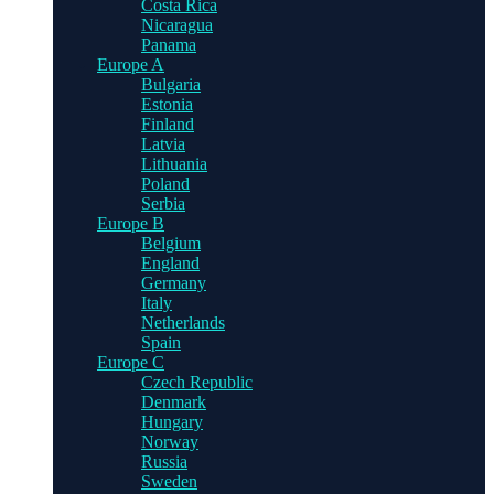
Costa Rica
Nicaragua
Panama
Europe A
Bulgaria
Estonia
Finland
Latvia
Lithuania
Poland
Serbia
Europe B
Belgium
England
Germany
Italy
Netherlands
Spain
Europe C
Czech Republic
Denmark
Hungary
Norway
Russia
Sweden