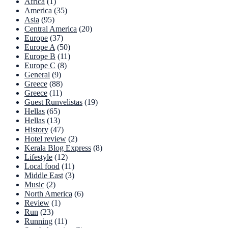
Africa
(1)
America
(35)
Asia
(95)
Central America
(20)
Europe
(37)
Europe A
(50)
Europe B
(11)
Europe C
(8)
General
(9)
Greece
(88)
Greece
(11)
Guest Runvelistas
(19)
Hellas
(65)
Hellas
(13)
History
(47)
Hotel review
(2)
Kerala Blog Express
(8)
Lifestyle
(12)
Local food
(11)
Middle East
(3)
Music
(2)
North America
(6)
Review
(1)
Run
(23)
Running
(11)