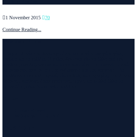
Continue Reading...
1 November 2015
70
Continue Reading...
Welcome to Runvel
Η θεματολογία του συγκεκριμένου ιστολογίου αφορά κυρίως το
τρέξιμο και τα ταξίδια. Ο τίτλος δεν είναι τίποτα άλλο από την
σύνθεση των λέξεων run και travel και εγένετο το runvel. Γενικά
θα αναφερόμαστε σε ότι μας ενδιαφέρει και μας γοητεύει . Για
παράδειγμα ένα καλό κρασί, μία έκθεση φωτογραφίας, οικολογικές
δράσεις ,υπαίθριες δραστηριότητες, τέχνες και πολλά άλλα θα
έχουν θέση εδώ. Να περνάτε καλά !!!
Contact
Contact Runvel
WORK WITH RUNVEL
TRUSTED BY :