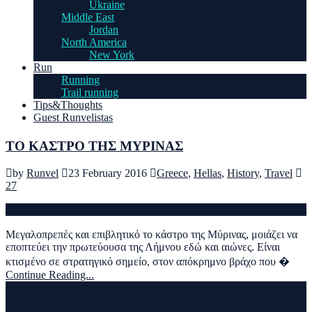
Ukraine
Middle East
Jordan
North America
New York
Run
Running
Trail running
Tips&Thoughts
Guest Runvelistas
ΤΟ ΚΑΣΤΡΟ ΤΗΣ ΜΥΡΙΝΑΣ
by
Runvel
23 February 2016
Greece
,
Hellas
,
History
,
Travel
27
Μεγαλοπρεπές και επιβλητικό το κάστρο της Μύρινας, μοιάζει να
εποπτεύει την πρωτεύουσα της Λήμνου εδώ και αιώνες. Είναι
κτισμένο σε στρατηγικό σημείο, στον απόκρημνο βράχο που �
Continue Reading...