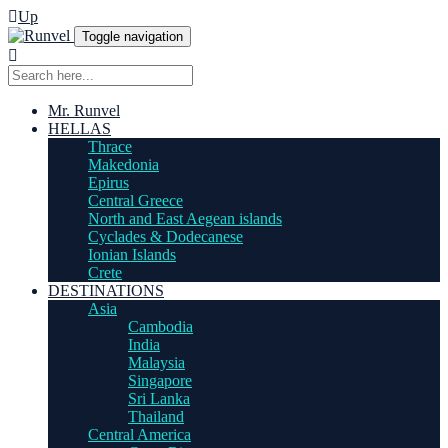
Up
Toggle navigation
Mr. Runvel
HELLAS
Thrace
Makedonia
Epirus
Central Greece
North and East Aegean islands
Cyclades & Dodecanese
Ionian Islands
Crete
DESTINATIONS
Asia
Cambodia
India
Malaysia
Singapore
Sri Lanka
Thailand
Central America