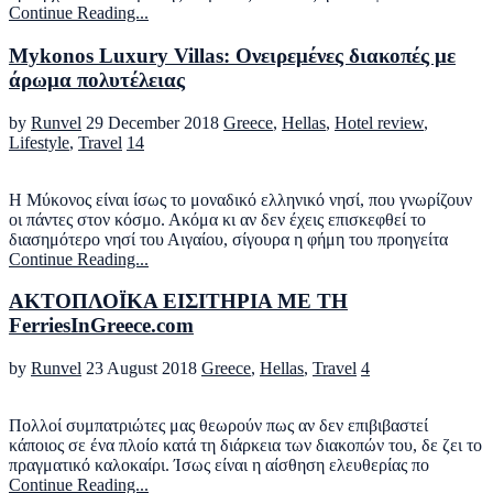
Continue Reading...
Μykonos Luxury Villas: Ονειρεμένες διακοπές με
άρωμα πολυτέλειας
by
Runvel
29 December 2018
Greece
,
Hellas
,
Hotel review
,
Lifestyle
,
Travel
14
Η Μύκονος είναι ίσως το μοναδικό ελληνικό νησί, που γνωρίζουν
οι πάντες στον κόσμο. Ακόμα κι αν δεν έχεις επισκεφθεί το
διασημότερο νησί του Αιγαίου, σίγουρα η φήμη του προηγείτα
Continue Reading...
ΑΚΤΟΠΛΟΪΚΑ ΕΙΣΙΤΗΡΙΑ ΜΕ ΤΗ
FerriesInGreece.com
by
Runvel
23 August 2018
Greece
,
Hellas
,
Travel
4
Πολλοί συμπατριώτες μας θεωρούν πως αν δεν επιβιβαστεί
κάποιος σε ένα πλοίο κατά τη διάρκεια των διακοπών του, δε ζει το
πραγματικό καλοκαίρι. Ίσως είναι η αίσθηση ελευθερίας πο
Continue Reading...