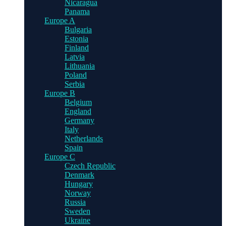
Nicaragua
Panama
Europe A
Bulgaria
Estonia
Finland
Latvia
Lithuania
Poland
Serbia
Europe B
Belgium
England
Germany
Italy
Netherlands
Spain
Europe C
Czech Republic
Denmark
Hungary
Norway
Russia
Sweden
Ukraine