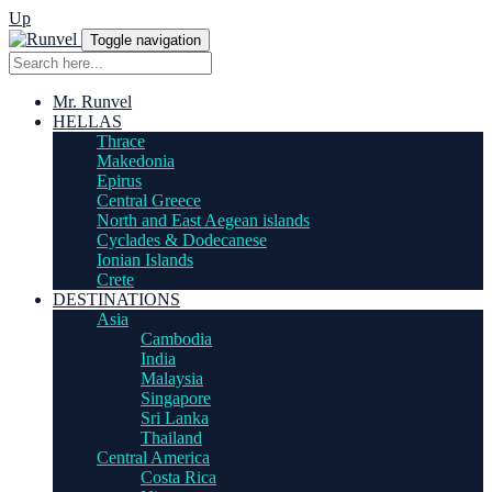
Up
Toggle navigation
Mr. Runvel
HELLAS
Thrace
Makedonia
Epirus
Central Greece
North and East Aegean islands
Cyclades & Dodecanese
Ionian Islands
Crete
DESTINATIONS
Asia
Cambodia
India
Malaysia
Singapore
Sri Lanka
Thailand
Central America
Costa Rica