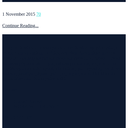
1 November 2015
70
Continue Reading...
Welcome to Runvel
Η θεματολογία του συγκεκριμένου ιστολογίου αφορά κυρίως το
τρέξιμο και τα ταξίδια. Ο τίτλος δεν είναι τίποτα άλλο από την
σύνθεση των λέξεων run και travel και εγένετο το runvel. Γενικά
θα αναφερόμαστε σε ότι μας ενδιαφέρει και μας γοητεύει . Για
παράδειγμα ένα καλό κρασί, μία έκθεση φωτογραφίας, οικολογικές
δράσεις ,υπαίθριες δραστηριότητες, τέχνες και πολλά άλλα θα
έχουν θέση εδώ. Να περνάτε καλά !!!
Contact
Contact Runvel
WORK WITH RUNVEL
TRUSTED BY :