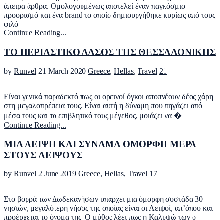
άπειρα άρθρα. Ομολογουμένως αποτελεί έναν παγκόσμιο
προορισμό και ένα brand το οποίο δημιουργήθηκε κυρίως από τους
φιλό
Continue Reading...
ΤΟ ΠΕΡΙΑΣΤΙΚΟ ΔΑΣΟΣ ΤΗΣ ΘΕΣΣΑΛΟΝΙΚΗΣ
by
Runvel
21 March 2020
Greece
,
Hellas
,
Travel
21
Είναι γενικά παραδεκτό πως οι ορεινοί όγκοι αποπνέουν δέος χάρη
στη μεγαλοπρέπεια τους. Είναι αυτή η δύναμη που πηγάζει από
μέσα τους και το επιβλητικό τους μέγεθος, μοιάζει να �
Continue Reading...
ΜΙΑ ΛΕΙΨΗ ΚΑΙ ΣΥΝΑΜΑ ΟΜΟΡΦΗ ΜΕΡΑ
ΣΤΟΥΣ ΛΕΙΨΟΥΣ
by
Runvel
2 June 2019
Greece
,
Hellas
,
Travel
17
Στο βορρά των Δωδεκανήσων υπάρχει μια όμορφη συστάδα 30
νησιών, μεγαλύτερη νήσος της οποίας είναι οι Λειψοί, απ’όπου και
προέρχεται το όνομα της. Ο μύθος λέει πως η Καλυψώ των ο