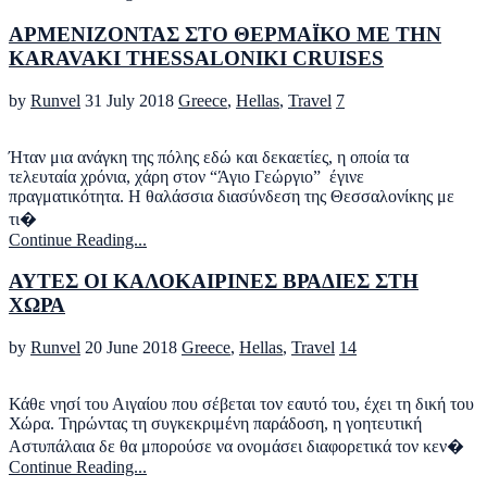
ΑΡΜΕΝΙΖΟΝΤΑΣ ΣΤΟ ΘΕΡΜΑΪΚΟ ΜΕ ΤHN
KARAVAKI THESSALONIKI CRUISES
by
Runvel
31 July 2018
Greece
,
Hellas
,
Travel
7
Ήταν μια ανάγκη της πόλης εδώ και δεκαετίες, η οποία τα
τελευταία χρόνια, χάρη στον “Άγιο Γεώργιο” έγινε
πραγματικότητα. Η θαλάσσια διασύνδεση της Θεσσαλονίκης με
τι�
Continue Reading...
ΑΥΤΕΣ ΟΙ ΚΑΛΟΚΑΙΡΙΝΕΣ ΒΡΑΔΙΕΣ ΣΤΗ
ΧΩΡΑ
by
Runvel
20 June 2018
Greece
,
Hellas
,
Travel
14
Κάθε νησί του Αιγαίου που σέβεται τον εαυτό του, έχει τη δική του
Χώρα. Τηρώντας τη συγκεκριμένη παράδοση, η γοητευτική
Αστυπάλαια δε θα μπορούσε να ονομάσει διαφορετικά τον κεν�
Continue Reading...