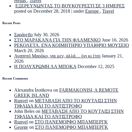
Hellas
,
Travel
ΕΞΕΡΕΥΝΩΝΤΑΣ ΤΟ ΒΟΥΚΟΥΡΕΣΤΙ ΣΕ 3 ΗΜΕΡΕΣ
posted on December 28, 2018
|
under
Europe
,
Travel
Recent Posts
Σαράγεβο
July 30, 2026
ΣΤΟ ΜΑΡΑΚΑΝΑ ΓΙΑ ΤΗΝ ΦΛΑΜΕΝΚΟ
June 16, 2026
ΡΕΚΟΛΕΤΑ. ΕΝΑ ΚΟΙΜΗΤΗΡΙΟ ΥΠΑΙΘΡΙΟ ΜΟΥΣΕΙΟ
March 20, 2026
Αγαπητό Μαρόκο, ναι μεν, αλλά… όχι κι έτσι
January 21,
2026
Η ΠΟΛΥΧΡΩΜΗ ΛΑ ΜΠΟΚΑ
December 12, 2025
Recent Comments
Alexandra İzotikova
on
FARMAKONISI, A REMOTE
GREEK ISLAND
Runvel
on
ΜΕΤΑΒΑΣΗ ΑΠΟ ΤΟ ΚΟΥΤΑΙΣΙ ΣΤΗΝ
ΤΙΦΛΙΔΑ ΚΑΙ ΤΟ ΑΝΤΙΣΤΡΟΦΟ
John Beles
on
ΜΕΤΑΒΑΣΗ ΑΠΟ ΤΟ ΚΟΥΤΑΙΣΙ ΣΤΗΝ
ΤΙΦΛΙΔΑ ΚΑΙ ΤΟ ΑΝΤΙΣΤΡΟΦΟ
Runvel
on
ΣΤΟ ΠΑΝΕΜΟΡΦΟ ΜΠΑΜΠΕΡΓΚ
George
on
ΣΤΟ ΠΑΝΕΜΟΡΦΟ ΜΠΑΜΠΕΡΓΚ