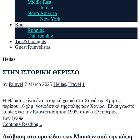
Middle East
Jordan
North America
New York
Run
Running
Trail running
Tips&Thoughts
Guest Runvelistas
Hellas
ΣΤΗΝ ΙΣΤΟΡΙΚΗ ΘΕΡΙΣΣΟ
by
Runvel
7 March 2025
Hellas
,
Travel
1
Η Θέρισος είναι ένα ιστορικό χωριό στα Χανιά της Κρήτης,
περίπου 16 χλμ. νοτιοδυτικά της πόλης των Χανίων. Είναι γνωστό
κυρίως για την Επανάσταση του 1905, όταν ο Ελευθέριος
Βενιζέλ�
Continue Reading...
Ανάβαση στο οροπέδιο των Μουσών από την κόψη