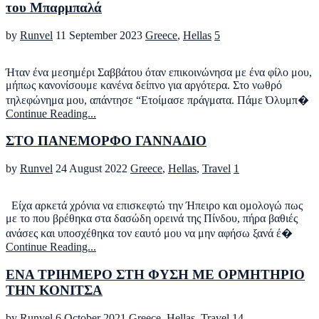
του Μπαρμπαλά
by
Runvel
11 September 2023
Greece
,
Hellas
5
Ήταν ένα μεσημέρι Σαββάτου όταν επικοινώνησα με ένα φίλο μου,
μήπως κανονίσουμε κανένα δείπνο για αργότερα. Στο νωθρό
τηλεφώνημα μου, απάντησε “Ετοίμασε πράγματα. Πάμε Όλυμπ�
Continue Reading...
ΣΤΟ ΠΑΝΕΜΟΡΦΟ ΓΑΝΝΑΔΙΟ
by
Runvel
24 August 2022
Greece
,
Hellas
,
Travel
1
Είχα αρκετά χρόνια να επισκεφτώ την Ήπειρο και ομολογώ πως
με το που βρέθηκα στα δασώδη ορεινά της Πίνδου, πήρα βαθιές
ανάσες και υποσχέθηκα τον εαυτό μου να μην αφήσω ξανά έ�
Continue Reading...
ΕΝΑ ΤΡΙΗΜΕΡΟ ΣΤΗ ΦΥΣΗ ΜΕ ΟΡΜΗΤΗΡΙΟ
ΤΗΝ ΚΟΝΙΤΣΑ
by
Runvel
6 October 2021
Greece
,
Hellas
,
Travel
14