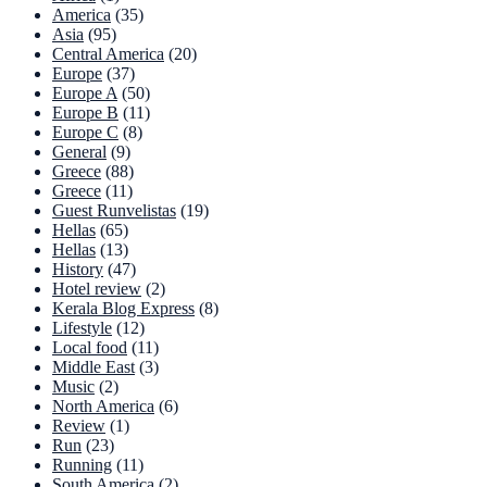
America
(35)
Asia
(95)
Central America
(20)
Europe
(37)
Europe A
(50)
Europe B
(11)
Europe C
(8)
General
(9)
Greece
(88)
Greece
(11)
Guest Runvelistas
(19)
Hellas
(65)
Hellas
(13)
History
(47)
Hotel review
(2)
Kerala Blog Express
(8)
Lifestyle
(12)
Local food
(11)
Middle East
(3)
Music
(2)
North America
(6)
Review
(1)
Run
(23)
Running
(11)
South America
(2)