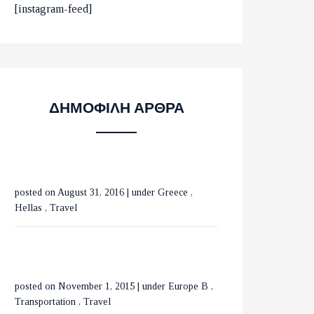
ΟΙ 10 ΟΜΟΡΦΟΤΕΡΕΣ
[instagram-feed]
ΠΑΡΑΛΙΕΣ ΣΤΟ ΛΑΣΙΘΙ
ΜΕ ΤΡΕΝΑ ΣΕ ΒΕΛΓΙΟ
ΔΗΜΟΦΙΛΗ ΑΡΘΡΑ
ΚΑΙ ΟΛΛΑΝΔΙΑ
posted on August 31, 2016
|
under
Greece
,
ΟΙ ΚΑΤΑΡΡΑΚΤΕΣ ΤΗΣ
Hellas
,
Travel
ΒΑΡΒΑΡΑΣ ΣΤΗΝ
ΟΡΕΙΝΗ ΧΑΛΚΙΔΙΚΗ
posted on November 1, 2015
|
under
Europe B
,
ΕΞΕΡΕΥΝΩΝΤΑΣ ΤΟ
Transportation
,
Travel