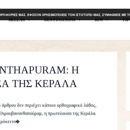
ΗΡΟΦΟΡΙΕΣ ΜΑΣ. ΕΦΟΣΟΝ ΧΡΗΣΙΜΟΠΟΙΕΙΣ ΤΟΝ ΙΣΤΟΤΟΠΟ ΜΑΣ, ΣΥΜΦΩΝΕΙΣ ΜΕ 
HELLAS
DESTINATIONS
RUN
TI
NTHAPURAM: Η
Α ΤΗΣ ΚΕΡΑΛΑ
Asia
,
Kerala Blog Express
,
Travel
18
υ άρθρου δεν περιέχει κάποιο ορθογραφικό λάθος,
το Θιρουβανανθαπούραμ, η πρωτεύουσα της Κεράλα.
ρόκειτα�