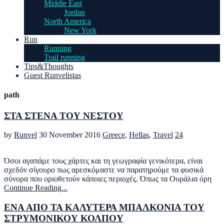
Middle East
Jordan
North America
New York
Run
Running
Trail running
Tips&Thoughts
Guest Runvelistas
path
ΣΤΑ ΣΤΕΝΑ ΤΟΥ ΝΕΣΤΟΥ
by
Runvel
30 November 2016
Greece
,
Hellas
,
Travel
24
Όσοι αγαπάμε τους χάρτες και τη γεωγραφία γενικότερα, είναι
σχεδόν σίγουρο πως αρεσκόμαστε να παρατηρούμε τα φυσικά
σύνορα που οριοθετούν κάποιες περιοχές. Όπως τα Ουράλια όρη
Continue Reading...
ΕΝΑ ΑΠΟ ΤΑ ΚΑΛΥΤΕΡΑ ΜΠΑΛΚΟΝΙΑ ΤΟΥ
ΣΤΡΥΜΟΝΙΚΟΥ ΚΟΛΠΟΥ