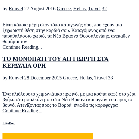
by
Runvel
27 August 2016
Greece
,
Hellas
,
Travel
32
Είναι κάποια μέρη στον τόπο καταγωγής σου, που έχουν μια
ξεχωριστή θέση στην καρδιά σου. Καταγόμενος από ένα
παραθαλάσσιο χωριό, τα Νέα Βρασνά Θεσσαλονίκης, ανέκαθεν
θυμάμαι τον
Continue Reading...
ΤΟ ΜΟΝΟΠΑΤΙ ΤΟΥ ΑΗ ΓΙΩΡΓΗ ΣΤΑ
ΚΕΡΔΥΛΙΑ ΟΡΗ
by
Runvel
28 December 2015
Greece
,
Hellas
,
Travel
33
Ένα ηλιόλουστο χειμωνιάτικο πρωινό, με μια κούπα καφέ στο χέρι,
βγήκα στο μπαλκόνι μου στα Νέα Βρασνά και αγνάντευα προς το
βουνό. Ατενίζοντας προς το Βορρά, ένιωθα τις κορυφογρα
Continue Reading...
LikeBox