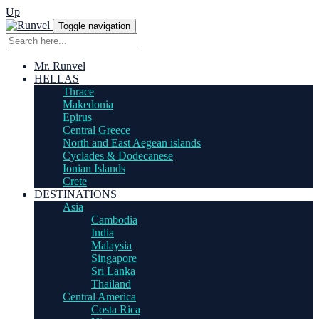
Up
Toggle navigation
Mr. Runvel
HELLAS
Thrace
Makedonia
Epirus
Central Greece
North and East Aegean islands
Cyclades & Dodecanese
Ionian Islands
Crete
DESTINATIONS
Asia
Cambodia
India
Malaysia
Singapore
Sri Lanka
Thailand
Central America
Costa Rica