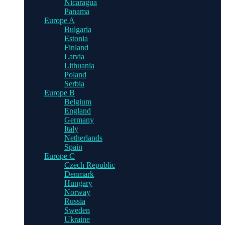
Nicaragua
Panama
Europe A
Bulgaria
Estonia
Finland
Latvia
Lithuania
Poland
Serbia
Europe B
Belgium
England
Germany
Italy
Netherlands
Spain
Europe C
Czech Republic
Denmark
Hungary
Norway
Russia
Sweden
Ukraine