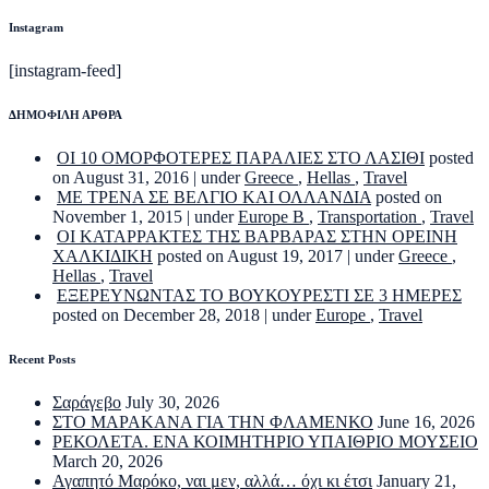
Instagram
[instagram-feed]
ΔΗΜΟΦΙΛΗ ΑΡΘΡΑ
ΟΙ 10 ΟΜΟΡΦΟΤΕΡΕΣ ΠΑΡΑΛΙΕΣ ΣΤΟ ΛΑΣΙΘΙ
posted
on August 31, 2016
|
under
Greece
,
Hellas
,
Travel
ΜΕ ΤΡΕΝΑ ΣΕ ΒΕΛΓΙΟ ΚΑΙ ΟΛΛΑΝΔΙΑ
posted on
November 1, 2015
|
under
Europe B
,
Transportation
,
Travel
ΟΙ ΚΑΤΑΡΡΑΚΤΕΣ ΤΗΣ ΒΑΡΒΑΡΑΣ ΣΤΗΝ ΟΡΕΙΝΗ
ΧΑΛΚΙΔΙΚΗ
posted on August 19, 2017
|
under
Greece
,
Hellas
,
Travel
ΕΞΕΡΕΥΝΩΝΤΑΣ ΤΟ ΒΟΥΚΟΥΡΕΣΤΙ ΣΕ 3 ΗΜΕΡΕΣ
posted on December 28, 2018
|
under
Europe
,
Travel
Recent Posts
Σαράγεβο
July 30, 2026
ΣΤΟ ΜΑΡΑΚΑΝΑ ΓΙΑ ΤΗΝ ΦΛΑΜΕΝΚΟ
June 16, 2026
ΡΕΚΟΛΕΤΑ. ΕΝΑ ΚΟΙΜΗΤΗΡΙΟ ΥΠΑΙΘΡΙΟ ΜΟΥΣΕΙΟ
March 20, 2026
Αγαπητό Μαρόκο, ναι μεν, αλλά… όχι κι έτσι
January 21,