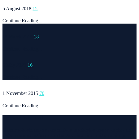
5 August 2018
15
Continue Reading...
15 March 2015
18
Continue Reading...
6 May 2020
16
Continue Reading...
1 November 2015
70
Continue Reading...
Welcome to Runvel
Η θεματολογία του συγκεκριμένου ιστολογίου αφορά κυρίως το
τρέξιμο και τα ταξίδια. Ο τίτλος δεν είναι τίποτα άλλο από την