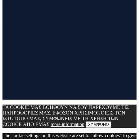
σύνθεση των λέξεων run και travel και εγένετο το runvel. Γενικά
θα αναφερόμαστε σε ότι μας ενδιαφέρει και μας γοητεύει . Για
παράδειγμα ένα καλό κρασί, μία έκθεση φωτογραφίας, οικολογικές
δράσεις ,υπαίθριες δραστηριότητες, τέχνες και πολλά άλλα θα
έχουν θέση εδώ. Να περνάτε καλά !!!
Contact
Contact Runvel
WORK WITH RUNVEL
TRUSTED BY :
_______________________________
Copyright © 2017 Runvel. All rights reserved. Powered by
www.atcreative.gr
ΤΑ COOKIE ΜΑΣ ΒΟΗΘΟΥΝ ΝΑ ΣΟΥ ΠΑΡΕΧΟΥΜΕ ΤΙΣ
ΠΛΗΡΟΦΟΡΙΕΣ ΜΑΣ. ΕΦΟΣΟΝ ΧΡΗΣΙΜΟΠΟΙΕΙΣ ΤΟΝ
ΙΣΤΟΤΟΠΟ ΜΑΣ, ΣΥΜΦΩΝΕΙΣ ΜΕ ΤΗ ΧΡΗΣΗ ΤΩΝ
COOKIE ΑΠΟ ΕΜΑΣ
more information
ΣΥΜΦΩΝΩ
The cookie settings on this website are set to "allow cookies" to give