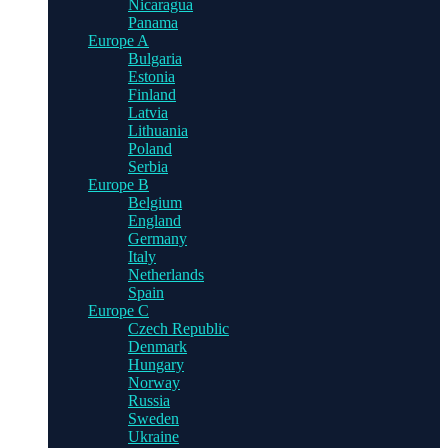
Nicaragua
Panama
Europe A
Bulgaria
Estonia
Finland
Latvia
Lithuania
Poland
Serbia
Europe B
Belgium
England
Germany
Italy
Netherlands
Spain
Europe C
Czech Republic
Denmark
Hungary
Norway
Russia
Sweden
Ukraine