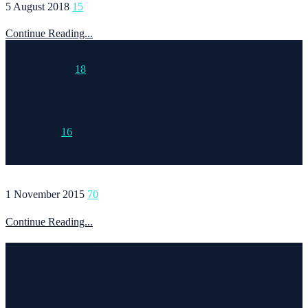
5 August 2018
15
Continue Reading...
15 March 2015
18
Continue Reading...
6 May 2020
16
Continue Reading...
1 November 2015
70
Continue Reading...
Welcome to Runvel
Η θεματολογία του συγκεκριμένου ιστολογίου αφορά κυρίως το
τρέξιμο και τα ταξίδια. Ο τίτλος δεν είναι τίποτα άλλο από την
σύνθεση των λέξεων run και travel και εγένετο το runvel. Γενικά