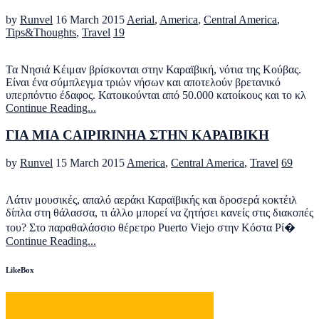
by
Runvel
16 March 2015
Aerial
,
America
,
Central America
,
Tips&Thoughts
,
Travel
19
Τα Νησιά Κέιμαν βρίσκονται στην Καραϊβική, νότια της Κούβας.
Είναι ένα σύμπλεγμα τριών νήσων και αποτελούν βρετανικό
υπερπόντιο έδαφος. Κατοικούνται από 50.000 κατοίκους και το κλ
Continue Reading...
ΓΙΑ ΜΙΑ CAIPIRINHA ΣΤΗΝ ΚΑΡΑΙΒΙΚΗ
by
Runvel
15 March 2015
America
,
Central America
,
Travel
69
Λάτιν μουσικές, απαλό αεράκι Καραϊβικής και δροσερά κοκτέιλ
δίπλα στη θάλασσα, τι άλλο μπορεί να ζητήσει κανείς στις διακοπές
του? Στο παραθαλάσσιο θέρετρο Puerto Viejo στην Κόστα Ρί�
Continue Reading...
LikeBox