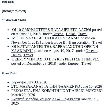
Instagram
[instagram-feed]
ΔΗΜΟΦΙΛΗ ΑΡΘΡΑ
ΟΙ 10 ΟΜΟΡΦΟΤΕΡΕΣ ΠΑΡΑΛΙΕΣ ΣΤΟ ΛΑΣΙΘΙ
posted
on August 31, 2016
|
under
Greece
,
Hellas
,
Travel
ΜΕ ΤΡΕΝΑ ΣΕ ΒΕΛΓΙΟ ΚΑΙ ΟΛΛΑΝΔΙΑ
posted on
November 1, 2015
|
under
Europe B
,
Transportation
,
Travel
ΟΙ ΚΑΤΑΡΡΑΚΤΕΣ ΤΗΣ ΒΑΡΒΑΡΑΣ ΣΤΗΝ ΟΡΕΙΝΗ
ΧΑΛΚΙΔΙΚΗ
posted on August 19, 2017
|
under
Greece
,
Hellas
,
Travel
ΕΞΕΡΕΥΝΩΝΤΑΣ ΤΟ ΒΟΥΚΟΥΡΕΣΤΙ ΣΕ 3 ΗΜΕΡΕΣ
posted on December 28, 2018
|
under
Europe
,
Travel
Recent Posts
Σαράγεβο
July 30, 2026
ΣΤΟ ΜΑΡΑΚΑΝΑ ΓΙΑ ΤΗΝ ΦΛΑΜΕΝΚΟ
June 16, 2026
ΡΕΚΟΛΕΤΑ. ΕΝΑ ΚΟΙΜΗΤΗΡΙΟ ΥΠΑΙΘΡΙΟ ΜΟΥΣΕΙΟ
March 20, 2026
Αγαπητό Μαρόκο, ναι μεν, αλλά… όχι κι έτσι
January 21,
2026