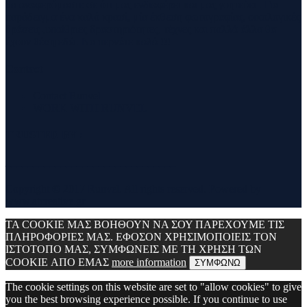
θα αναφερόμαστε σε ότι μας ενδιαφέρει και μας γοητεύει . Για
παράδειγμα ένα καλό κρασί, μία έκθεση φωτογραφίας, οικολογικές
δράσεις ,υπαίθριες δραστηριότητες, τέχνες και πολλά άλλα θα
έχουν θέση εδώ. Να περνάτε καλά !!!
Contact
Contact Runvel
WORK WITH RUNVEL
TRUSTED BY :
_______________________________
Copyright © 2017 Runvel. All rights reserved. Powered by
www.atcreative.gr
ΤΑ COOKIE ΜΑΣ ΒΟΗΘΟΥΝ ΝΑ ΣΟΥ ΠΑΡΕΧΟΥΜΕ ΤΙΣ
ΠΛΗΡΟΦΟΡΙΕΣ ΜΑΣ. ΕΦΟΣΟΝ ΧΡΗΣΙΜΟΠΟΙΕΙΣ ΤΟΝ
ΙΣΤΟΤΟΠΟ ΜΑΣ, ΣΥΜΦΩΝΕΙΣ ΜΕ ΤΗ ΧΡΗΣΗ ΤΩΝ
COOKIE ΑΠΟ ΕΜΑΣ
more information
ΣΥΜΦΩΝΩ
The cookie settings on this website are set to "allow cookies" to give
you the best browsing experience possible. If you continue to use