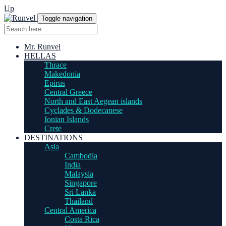
Up
Toggle navigation
Mr. Runvel
HELLAS
Thrace
Makedonia
Epirus
Central Greece
North and East Aegean islands
Cyclades & Dodecanese
Ionian Islands
Crete
DESTINATIONS
Asia
Cambodia
India
Malaysia
Singapore
Sri Lanka
Thailand
Central America
Costa Rica