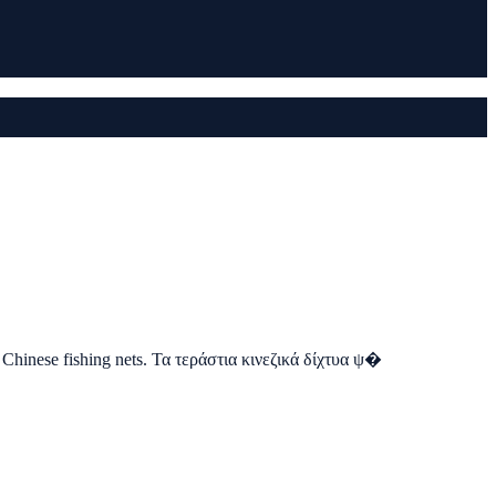
Chinese fishing nets. Τα τεράστια κινεζικά δίχτυα ψ�