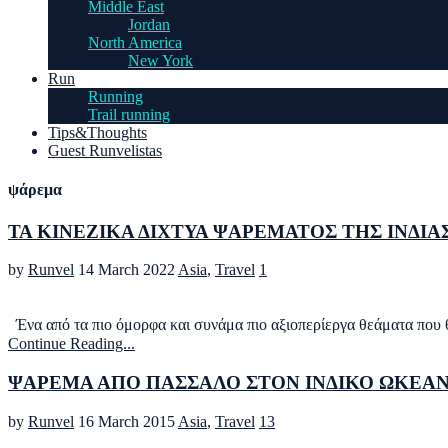
Middle East
Jordan
North America
New York
Run
Running
Trail running
Tips&Thoughts
Guest Runvelistas
ψάρεμα
ΤΑ ΚΙΝΕΖΙΚΑ ΔΙΧΤΥΑ ΨΑΡΕΜΑΤΟΣ ΤΗΣ ΙΝΔΙΑ
by
Runvel
14 March 2022
Asia
,
Travel
1
Ένα από τα πιο όμορφα και συνάμα πιο αξιοπερίεργα θεάματα που θα 
Continue Reading...
ΨΑΡΕΜΑ ΑΠΟ ΠΑΣΣΑΛΟ ΣΤΟΝ ΙΝΔΙΚΟ ΩΚΕΑ
by
Runvel
16 March 2015
Asia
,
Travel
13