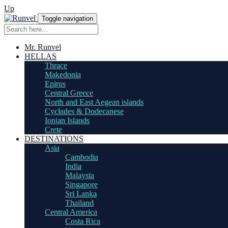
Up
Toggle navigation
Mr. Runvel
HELLAS
Thrace
Makedonia
Epirus
Central Greece
North and East Aegean islands
Cyclades & Dodecanese
Ionian Islands
Crete
DESTINATIONS
Asia
Cambodia
India
Malaysia
Singapore
Sri Lanka
Thailand
Central America
Costa Rica