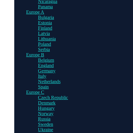
Nicaragua
Panama
Europe A
Bulgaria
Estonia
Finland
Latvia
Lithuania
Poland
Serbia
Europe B
Belgium
England
Germany
Italy
Netherlands
Spain
Europe C
Czech Republic
Denmark
Hungary
Norway
Russia
Sweden
Ukraine