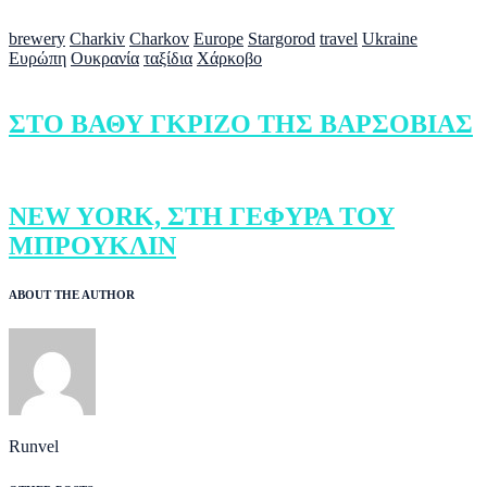
brewery
Charkiv
Charkov
Europe
Stargorod
travel
Ukraine
Ευρώπη
Ουκρανία
ταξίδια
Χάρκοβο
ΣΤΟ ΒΑΘΥ ΓΚΡΙΖΟ ΤΗΣ ΒΑΡΣΟΒΙΑΣ
NEW YORK, ΣΤΗ ΓΕΦΥΡΑ ΤΟΥ
ΜΠΡΟΥΚΛΙΝ
ABOUT THE AUTHOR
Runvel