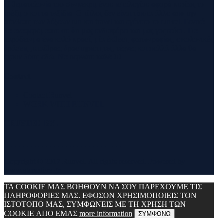
Η θεματολογία του συγκεκριμένου ιστολογίου αφορά κυρίως το
τρέξιμο και τα ταξίδια. Ο τίτλος δεν είναι τίποτα άλλο από την
σύνθεση των λέξεων run και travel και εγένετο το runvel. Γενικά
θα αναφερόμαστε σε ότι μας ενδιαφέρει και μας γοητεύει . Για
παράδειγμα ένα καλό κρασί, μία έκθεση φωτογραφίας, οικολογικές
δράσεις ,υπαίθριες δραστηριότητες, τέχνες και πολλά άλλα θα
έχουν θέση εδώ. Να περνάτε καλά !!!
Contact
Contact Runvel
WORK WITH RUNVEL
TRUSTED BY :
_______________________________
Copyright © 2017 Runvel. All rights reserved. Powered by
www.atcreative.gr
ΤΑ COOKIE ΜΑΣ ΒΟΗΘΟΥΝ ΝΑ ΣΟΥ ΠΑΡΕΧΟΥΜΕ ΤΙΣ
ΠΛΗΡΟΦΟΡΙΕΣ ΜΑΣ. ΕΦΟΣΟΝ ΧΡΗΣΙΜΟΠΟΙΕΙΣ ΤΟΝ
ΙΣΤΟΤΟΠΟ ΜΑΣ, ΣΥΜΦΩΝΕΙΣ ΜΕ ΤΗ ΧΡΗΣΗ ΤΩΝ
COOKIE ΑΠΟ ΕΜΑΣ
more information
ΣΥΜΦΩΝΩ