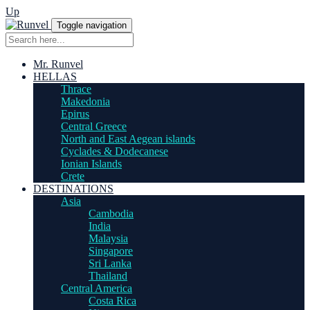
Up
Toggle navigation
Mr. Runvel
HELLAS
Thrace
Makedonia
Epirus
Central Greece
North and East Aegean islands
Cyclades & Dodecanese
Ionian Islands
Crete
DESTINATIONS
Asia
Cambodia
India
Malaysia
Singapore
Sri Lanka
Thailand
Central America
Costa Rica