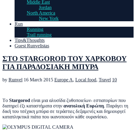
Middle East
Jordan
North America
New York
Run
Running
Trail running
Tips&Thoughts
Guest Runvelistas
ΣΤΟ STARGOROD ΤΟΥ ΧΑΡΚΟΒΟΥ
ΓΙΑ ΠΑΡΑΔΟΣΙΑΚΗ ΜΠΥΡΑ
by
Runvel
16 March 2015
Europe A
,
Local food
,
Travel
10
Τo
Stargorod
είναι μια αλυσίδα ζυθοποιείων- εστιατορίων που
διατηρεί έξι καταστήματα στην
ανατολική Ευρώπη
. Παράγει τη
δική του τσέχικη μπύρα σε τεράστιες δεξαμενές και δημιουργεί
καταπληκτικά πιάτα που ικανοποιούν κάθε ουρανίσκο.