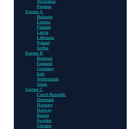
Nicaragua
Panama
Europe A
Bulgaria
Estonia
Finland
Latvia
Lithuania
Poland
Serbia
Europe B
Belgium
England
Germany
Italy
Netherlands
Spain
Europe C
Czech Republic
Denmark
Hungary
Norway
Russia
Sweden
Ukraine