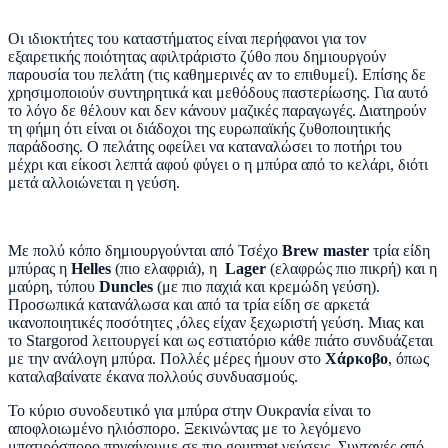
Οι ιδιοκτήτες του καταστήματος είναι περήφανοι για τον
εξαιρετικής ποιότητας αφιλτράριστο ζύθο που δημιουργούν
παρουσία του πελάτη (τις καθημερινές αν το επιθυμεί). Επίσης δε
χρησιμοποιούν συντηρητικά και μεθόδους παστερίωσης. Για αυτό
το λόγο δε θέλουν και δεν κάνουν μαζικές παραγωγές. Διατηρούν
τη φήμη ότι είναι οι διάδοχοι της ευρωπαϊκής ζυθοποιητικής
παράδοσης. Ο πελάτης οφείλει να καταναλώσει το ποτήρι του
μέχρι και είκοσι λεπτά αφού φύγει ο η μπύρα από το κελάρι, διότι
μετά αλλοιώνεται η γεύση.
Με πολύ κόπο δημιουργούνται από Τσέχο
Brew master
τρία είδη
μπύρας η
Helles
(πιο ελαφριά), η
Lager
(ελαφρώς πιο πικρή) και η
μαύρη, τύπου
Duncles
(με πιο παχιά και κρεμώδη γεύση).
Προσωπικά κατανάλωσα και από τα τρία είδη σε αρκετά
ικανοποιητικές ποσότητες ,όλες είχαν ξεχωριστή γεύση. Μιας και
το Stargorod λειτουργεί και ως εστιατόριο κάθε πιάτο συνδυάζεται
με την ανάλογη μπύρα. Πολλές μέρες ήμουν στο
Χάρκοβο
, όπως
καταλαβαίνατε έκανα πολλούς συνδυασμούς.
Το κύριο συνοδευτικό για μπύρα στην Ουκρανία είναι το
αποφλοιωμένο ηλιόσπορο. Ξεκινώντας με το λεγόμενο
μπατιρόσπορο πηγαίνουμε σε πιο gourmet γεύσεις. Συνταγές από