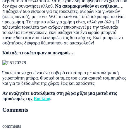
σεβασμό στα θέλω του πελάτη, έχουν δημιουργήσει ένα χώρο που
δεν έχω συναντήσει αλλού.
Να απομακρυνθούν οι ανήλικοι
….
Υπάρχουν δυο είσοδοι για τις τουαλέτες, ανδρών και γυναικών
(όπως παντού), με πέντε W.C το καθένα. Τα τέσσερα πρώτα είναι
προς χρήση. Το πέμπτο πάλι για χρήση είναι, αλλά για άλλη. Η
τελευταία τουαλέτα των ανδρών επικοινωνεί με την τελευταία
τουαλέτα των γυναικών, εκεί υπάρχει και ένα ωραίο μπορντό
καναπεδάκι και δυο κλειδαριές στις δυο πόρτες. Εκεί μπορείς να
συζητήσεις διάφορα θέματα που σε απασχολούν!
Κοίταξε τι σκέφτηκαν οι πονηροί….
Όπως και να χει είναι ένα φοβερό εστιατόριο με καταπληκτική
χειροποίητη μπύρα. Φυσικά οι τιμές του είναι αρκετά τσιμπημένες
και για τα δεδομένα της χώρας έως και απρόσιτες.
Αν αναζητάτε καταλύματα στη χώρα ρίξτε μια ματιά στις
προσφορές της
Booking
.
Comments
comments