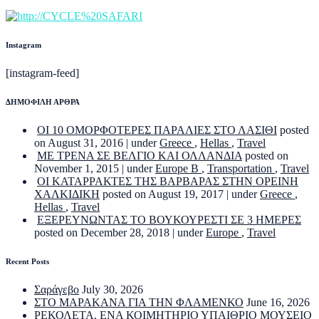
Instagram
[instagram-feed]
ΔΗΜΟΦΙΛΗ ΑΡΘΡΑ
ΟΙ 10 ΟΜΟΡΦΟΤΕΡΕΣ ΠΑΡΑΛΙΕΣ ΣΤΟ ΛΑΣΙΘΙ
posted
on August 31, 2016
|
under
Greece
,
Hellas
,
Travel
ΜΕ ΤΡΕΝΑ ΣΕ ΒΕΛΓΙΟ ΚΑΙ ΟΛΛΑΝΔΙΑ
posted on
November 1, 2015
|
under
Europe B
,
Transportation
,
Travel
ΟΙ ΚΑΤΑΡΡΑΚΤΕΣ ΤΗΣ ΒΑΡΒΑΡΑΣ ΣΤΗΝ ΟΡΕΙΝΗ
ΧΑΛΚΙΔΙΚΗ
posted on August 19, 2017
|
under
Greece
,
Hellas
,
Travel
ΕΞΕΡΕΥΝΩΝΤΑΣ ΤΟ ΒΟΥΚΟΥΡΕΣΤΙ ΣΕ 3 ΗΜΕΡΕΣ
posted on December 28, 2018
|
under
Europe
,
Travel
Recent Posts
Σαράγεβο
July 30, 2026
ΣΤΟ ΜΑΡΑΚΑΝΑ ΓΙΑ ΤΗΝ ΦΛΑΜΕΝΚΟ
June 16, 2026
ΡΕΚΟΛΕΤΑ. ΕΝΑ ΚΟΙΜΗΤΗΡΙΟ ΥΠΑΙΘΡΙΟ ΜΟΥΣΕΙΟ