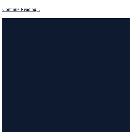
Continue Reading...
Welcome to Runvel
Η θεματολογία του συγκεκριμένου ιστολογίου αφορά κυρίως το
τρέξιμο και τα ταξίδια. Ο τίτλος δεν είναι τίποτα άλλο από την
σύνθεση των λέξεων run και travel και εγένετο το runvel. Γενικά
θα αναφερόμαστε σε ότι μας ενδιαφέρει και μας γοητεύει . Για
παράδειγμα ένα καλό κρασί, μία έκθεση φωτογραφίας, οικολογικές
δράσεις ,υπαίθριες δραστηριότητες, τέχνες και πολλά άλλα θα
έχουν θέση εδώ. Να περνάτε καλά !!!
Contact
Contact Runvel
WORK WITH RUNVEL
TRUSTED BY :
_______________________________
Copyright © 2017 Runvel. All rights reserved. Powered by