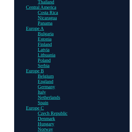
Thailand
Central America
Costa Rica
Nicaragua
Panama
Europe A
Bulgaria
Estonia
Finland
Latvia
Lithuania
Poland
Serbia
Europe B
Belgium
England
Germany
Italy
Netherlands
Spain
Europe C
Czech Republic
Denmark
Hungary
Norway