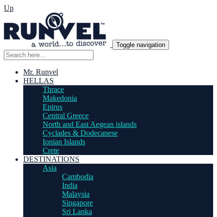
Up
Toggle navigation
Mr. Runvel
HELLAS
Thrace
Makedonia
Epirus
Central Greece
North and East Aegean islands
Cyclades & Dodecanese
Ionian Islands
Crete
DESTINATIONS
Asia
Cambodia
India
Malaysia
Singapore
Sri Lanka