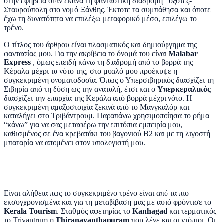
στην εφηβεία όταν έκανα τη φανταστική διαδρομή Τοξότες-
Σταυρούπολη στο νομό Ξάνθης. Έκτοτε τα συμπάθησα και όποτε
έχω τη δυνατότητα να επιλέξω μεταφορικό μέσο, επιλέγω το
τρένο.
Ο τίτλος του άρθρου είναι πλασματικός και δημιούργημα της
φαντασίας μου. Για την ακρίβεια το όνομά του είναι
Malabar
Express
, όμως επειδή κάνω τη διαδρομή από το βορρά της
Κέραλα μέχρι το νότο της, στο μυαλό μου προέκυψε η
συγκεκριμένη ονοματοδοσία. Όπως ο Υπερσιβηρικός διασχίζει τη
Σιβηρία από τη δύση ως την ανατολή, έτσι και ο
Υπερκεραλικός
διασχίζει την επαρχία της Κεράλα από βορρά μέχρι νότο.
Η
συγκεκριμένη αμαξοστοιχία ξεκινά από το Μανγκαλόρ και
καταλήγει στο Τριβάντρουμ.
Παραπάνω χρησιμοποίησα το ρήμα
“κάνω” για να σας μεταφέρω την επιτόπια εμπειρία μου,
καθισμένος σε ένα κρεβατάκι του βαγονιού Β2 και με τη λιγοστή
μπαταρία να απομένει στον υπολογιστή μου.
Είναι αλήθεια πως το συγκεκριμένο τρένο είναι από τα πιο
εκσυγχρονισμένα και
για
τη μεταβίβαση μας με αυτό φρόντισε το
Kerala Tourism
.
Σταθμός αφετηρίας το
Kanhagad
και τερματικός
το
Trivantrum
η
Thiranavanthapuram
που λένε και οι ντόπιοι.
Οι