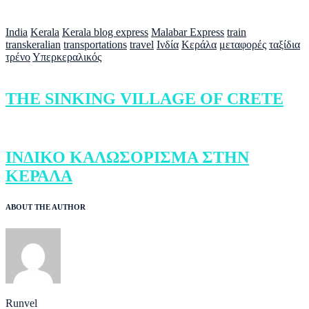
India
Kerala
Kerala blog express
Malabar Express
train
transkeralian
transportations
travel
Ινδία
Κεράλα
μεταφορές
ταξίδια
τρένο
Υπερκεραλικός
THE SINKING VILLAGE OF CRETE
ΙΝΔΙΚΟ ΚΑΛΩΣΟΡΙΣΜΑ ΣΤΗΝ
ΚΕΡΑΛΑ
ABOUT THE AUTHOR
Runvel