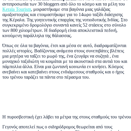
αντιπροσωπία των 30
bloggers
από όλο το κόσμο και τα μέλη του
Kerala Tourism
,
μοιραστήκαμε στα βαγόνια μιας γαλάζιας
αμαξοστοιχίας και ετοιμαστήκαμε για το 14ωρο ταξίδι διάσχισης
της Κέραλα. Της γοητευτικής επαρχίας της νοτιοδυτικής Ινδίας. Στο
συγκεκριμένο δρομολόγιο συναντά κανείς 52 στάσεις στο σύνολο
των 800 χιλιομέτρων. Η διαδρομή είναι αποκλειστικά πεδινή,
κινούμενη παράλληλα της θάλασσας.
Όπως σε όλα τα βαγόνια, έτσι και μέσα σε αυτό, διαδραματίζονται
πολλές ιστορίες. Βαδίζοντας ανάμεσα στους συνεπιβάτες βλέπεις
μια μητέρα να ταΐζει το μωρό της, ένα ζευγάρι να συζητά , ένα
μοναχικό ταξιδιώτη να κοιμάται με τα ακουστικά στα αυτιά του και
πάμπολλα άλλα. Είναι μια ζωντανή κοινωνία εν κινήσει. Κόσμος
ανεβαίνει και κατεβαίνει στους ενδιάμεσους σταθμούς και ο ήχος
του τρένου ταράζει τα πάντα στο πέρασμα του.
H πυροσβεστική έχει λάβει τα μέτρα της στους σταθμούς του τρένου
Γεγονός αποτελεί πως ο σιδηρόδρομος θεωρείται από τους