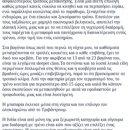
ασφαλέστερους τρόπους μετακίνησης. Είναι μια άνετη επιλογή
καθώς μπορεί κανείς εύκολα να κινηθεί και να περπατήσει λιγάκι,
ενώ παράλληλα κοιτώντας από το παράθυρο, ξεναγείται στην
ενδοχώρα, με ένα εύκολο και ξεκούραστο τρόπο. Επιπλέον για
τους ταξιδιώτες με χαμηλό οικονομικό βεληνεκές, αποτελεί την
ιδανική λύση, μιας και με το να επιλέξουν τη νυχτερινή διαδρομή,
τους παρέχεται η μεταφορά και ταυτόχρονα η διανυκτέρευση εντός
τρένου, στην τιμή του ενός εισιτηρίου.
Στα βαγόνια όπως αυτό που περνώ τη νύχτα μου, τα καθίσματα
μετατρέπονται σε τριπλές κουκέτες και ο κάθε επιβάτης έχει το
δικό του κρεβάτι. Για την ακρίβεια τα 13 από τα 23 βαγόνια του,
είναι τα λεγόμενα
sleeper class.
Τα σεντόνια και τα λοιπά λευκά είδη
περιμένουν διπλωμένα στις θέσεις και η κουβέρτα κατά τις
βραδινές ώρες μοιάζει επιβεβλημένη, παρά το ότι βρισκόμαστε σε
τροπικό κλίμα. Από την αφετηρία μέχρι τον τερματισμό του, το
τρένο κινείται για περισσότερο από 15 ώρες και καλά θα κάνουν
όσοι σκοπεύουν να μετακινηθούν με αυτά να εφοδιαστούν με
τροφοδοσία, μιας και είναι δυσεύρετη.
Η μπαταρία έκλεισε μέσα στη νύχτα και τον επίλογο τον
ολοκληρώνω από το Τριβάντρουμ.
Η Ινδία είναι από μόνη της μια ξεχωριστή κατηγορία και σίγουρα
μια διαδρομή με τρένο είναι κάτι που αξίζει να επιλέξει ένας
επισκέπτης. Η συγκεκριμένη αμαξοστοιχία είναι από τις πιο