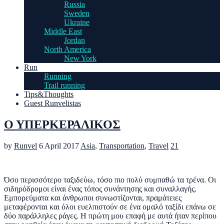
Russia
Sweden
Ukraine
Middle East
Jordan
North America
New York
Run
Running
Trail running
Tips&Thoughts
Guest Runvelistas
Ο ΥΠΕΡΚΕΡΑΛΙΚΟΣ
by
Runvel
6 April 2017
Asia
,
Transportation
,
Travel
21
Όσο περισσότερο ταξιδεύω, τόσο πιο πολύ συμπαθώ τα τρένα. Οι
σιδηρόδρομοι είναι ένας τόπος συνάντησης και συναλλαγής.
Εμπορεύματα και άνθρωποι συνωστίζονται, πραμάτειες
μεταφέρονται και όλοι ευελπιστούν σε ένα ομαλό ταξίδι επάνω σε
δύο παράλληλες ράγες. Η πρώτη μου επαφή με αυτά ήταν περίπου