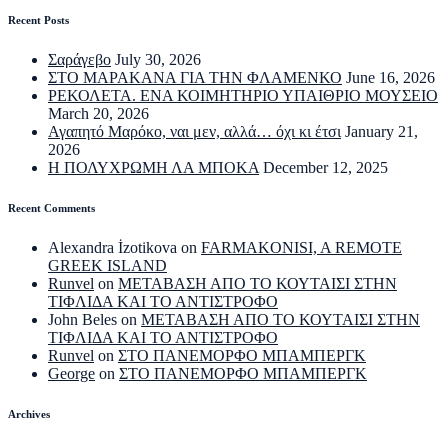
Recent Posts
Σαράγεβο
July 30, 2026
ΣΤΟ ΜΑΡΑΚΑΝΑ ΓΙΑ ΤΗΝ ΦΛΑΜΕΝΚΟ
June 16, 2026
ΡΕΚΟΛΕΤΑ. ΕΝΑ ΚΟΙΜΗΤΗΡΙΟ ΥΠΑΙΘΡΙΟ ΜΟΥΣΕΙΟ
March 20, 2026
Αγαπητό Μαρόκο, ναι μεν, αλλά… όχι κι έτσι
January 21,
2026
Η ΠΟΛΥΧΡΩΜΗ ΛΑ ΜΠΟΚΑ
December 12, 2025
Recent Comments
Alexandra İzotikova
on
FARMAKONISI, A REMOTE
GREEK ISLAND
Runvel
on
ΜΕΤΑΒΑΣΗ ΑΠΟ ΤΟ ΚΟΥΤΑΙΣΙ ΣΤΗΝ
ΤΙΦΛΙΔΑ ΚΑΙ ΤΟ ΑΝΤΙΣΤΡΟΦΟ
John Beles
on
ΜΕΤΑΒΑΣΗ ΑΠΟ ΤΟ ΚΟΥΤΑΙΣΙ ΣΤΗΝ
ΤΙΦΛΙΔΑ ΚΑΙ ΤΟ ΑΝΤΙΣΤΡΟΦΟ
Runvel
on
ΣΤΟ ΠΑΝΕΜΟΡΦΟ ΜΠΑΜΠΕΡΓΚ
George
on
ΣΤΟ ΠΑΝΕΜΟΡΦΟ ΜΠΑΜΠΕΡΓΚ
Archives