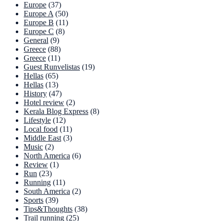
Europe
(37)
Europe A
(50)
Europe B
(11)
Europe C
(8)
General
(9)
Greece
(88)
Greece
(11)
Guest Runvelistas
(19)
Hellas
(65)
Hellas
(13)
History
(47)
Hotel review
(2)
Kerala Blog Express
(8)
Lifestyle
(12)
Local food
(11)
Middle East
(3)
Music
(2)
North America
(6)
Review
(1)
Run
(23)
Running
(11)
South America
(2)
Sports
(39)
Tips&Thoughts
(38)
Trail running
(25)