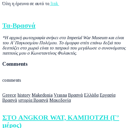
Όλη η έρευνα σε αυτό το
link
Τα-Βρασνά
*Η αρχική φωτογραφία ανήκει στο Imperial War Museum και είναι
του A’ Παγκοσμίου Πολέμου. Το όμορφο σπίτι επάνω δεξιά που
δεσπόζει στο χωριό είναι το πατρικό που μεγάλωσε ο συνονόματος
παππούς μου ο Κωνσταντίνος Φυλακτός.
Comments
comments
Greece
history
Makedonia
Vrasna
Βρασνά
Ελλάδα
Εργασία
Βρασνά
ιστορία Βρασνά
Μακεδονία
ΣΤΟ ANGKOR WAT, ΚΑΜΠΟΤΖΗ (Γ’
μέρος)