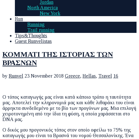
Jordan
North America
New York
Run
Running
Trail running
Tips&Thoughts
Guest Runvelistas
ΚΟΜΜΑΤΙ ΤΗΣ ΙΣΤΟΡΙΑΣ ΤΩΝ
ΒΡΑΣΝΩΝ
by
Runvel
23 November 2018
Greece
,
Hellas
,
Travel
16
Ο τόπος καταγωγής μας είναι κατά κάποιο τρόπο η ταυτότητα
μας. Αποτελεί την κληρονομιά μας και κάθε λιθαράκι του είναι
άρρηκτα συνδεδεμένο με το βίο των προγόνων μας. Μια επιλογή
χειροτονημένη από την ίδια τη φύση, η οποία χαράσσεται στο
DNA μας.
Ο δικός μου προγονικός τόπος στον οποίο οφείλω το 75% της
καταγωγής μου είναι τα Βρασνά του νομού Θεσσαλονίκης. Ένα