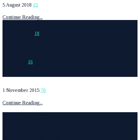
5 August 2018
15
Continue Reading...
15 March 2015
18
Continue Reading...
6 May 2020
16
Continue Reading...
1 November 2015
70
Continue Reading...
Welcome to Runvel
Η θεματολογία του συγκεκριμένου ιστολογίου αφορά κυρίως το
τρέξιμο και τα ταξίδια. Ο τίτλος δεν είναι τίποτα άλλο από την
σύνθεση των λέξεων run και travel και εγένετο το runvel.