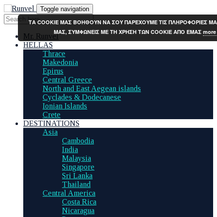
Toggle navigation
ΤΑ COOKIE ΜΑΣ ΒΟΗΘΟΥΝ ΝΑ ΣΟΥ ΠΑΡΕΧΟΥΜΕ ΤΙΣ ΠΛΗΡΟΦΟΡΙΕΣ ΜΑ
ΜΑΣ, ΣΥΜΦΩΝΕΙΣ ΜΕ ΤΗ ΧΡΗΣΗ ΤΩΝ COOKIE ΑΠΟ ΕΜΑΣ
more 
Mr. Runvel
HELLAS
Thrace
Makedonia
Epirus
Central Greece
North and East Aegean islands
Cyclades & Dodecanese
Ionian Islands
Crete
DESTINATIONS
Asia
Cambodia
India
Malaysia
Singapore
Sri Lanka
Thailand
Central America
Costa Rica
Nicaragua