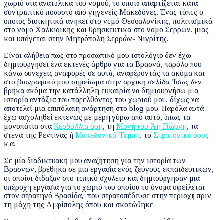
χωριό στα ανατολικά του νομού, το οποίο απαρτίζεται κατά
συντριπτικό ποσοστό από γηγενείς Μακεδόνες. Ένας τόπος ο
οποίος διοικητικά ανήκει στο νομό Θεσσαλονίκης, πολιτισμικά
στο νομό Χαλκιδικής και θρησκευτικά στο νομό Σερρών, μιας
και υπάγεται στην Μητρόπολη Σερρών- Νιγρίτης.
Είναι αλήθεια πως στο προσωπικό μου ιστολόγιο δεν έχω
δημιουργήσει ένα εκτενές άρθρο για τα Βρασνά, παρόλο που
κάνω συνεχείς αναφορές σε αυτά, αναφέροντάς τα ακόμα και
στο βιογραφικό μου σημείωμα στην αρχική σελίδα. Ίσως δεν
βρήκα ακόμα την κατάλληλη ευκαιρία να δημιουργήσω μια
ιστορία αντάξια του παρελθόντος του χωριού μου, δίχως να
αποτελεί μια επιπόλαιη ανάρτηση στο blog μου. Παρόλα αυτά
έχω ασχοληθεί εκτενώς με μέρη γύρω από αυτό, όπως τα
μονοπάτια στα
Κερδύλλια όρη
, τη
Μονή του Άη Γιώργη
, τα
στενά της Ρεντίνας ή
Μακεδονικά Τέμπη
, το
Στρατονικό όρος
κ.α.
Σε μία διαδικτυακή μου αναζήτηση για την ιστορία των
Βρασνών, βρέθηκα σε μια εργασία ενός ζεύγους εκπαιδευτικών,
οι οποίοι δίδαξαν στο τοπικό σχολείο και δημιούργησαν μια
υπέροχη εργασία για το χωριό του οποίου το όνομα οφείλεται
στον στρατηγό Βρασίδα, που στρατοπέδευσε στην περιοχή πριν
τη μάχη της Αμφίπολης όπου και σκοτώθηκε.