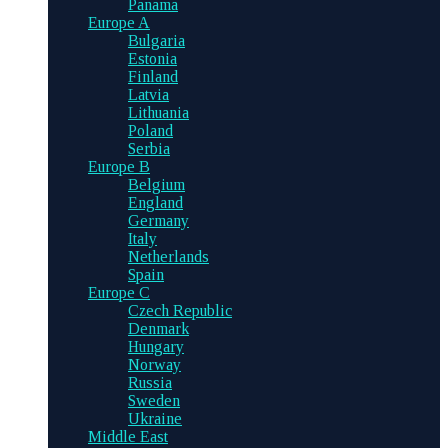
Panama
Europe A
Bulgaria
Estonia
Finland
Latvia
Lithuania
Poland
Serbia
Europe B
Belgium
England
Germany
Italy
Netherlands
Spain
Europe C
Czech Republic
Denmark
Hungary
Norway
Russia
Sweden
Ukraine
Middle East