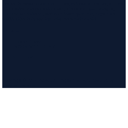
Γενικά θα αναφερόμαστε σε ότι μας ενδιαφέρει και μας γοητεύει
. Για παράδειγμα ένα καλό κρασί, μία έκθεση φωτογραφίας,
οικολογικές δράσεις ,υπαίθριες δραστηριότητες, τέχνες και
πολλά άλλα θα έχουν θέση εδώ. Να περνάτε καλά !!!
Contact
Contact Runvel
WORK WITH RUNVEL
TRUSTED BY :
_______________________________
Copyright © 2017 Runvel. All rights reserved. Powered by
www.atcreative.gr