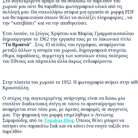
Στο συγκεκριμένο άρθρο δε θα αναλύσω το παρελθόν του
χωριού μου ούτε θα παραθέσω φωτογραφικό υλικό από τη
συλλογή μου. Θα επικολλήσω ατόφια μια εργασία σε μορφή PDF
και θα παρακινούσα όποιον θέλει να συλλέξει πληροφορίες , να
την “κατεβάσει” και να την αποθηκεύσει.
Έτσι λοιπόν, το ζεύγος Χρήστου και Μαρίας Γραμματικοπούλου
δημιούργησαν το 1962 την εργασία τους με το λακωνικό τίτλο
“
Τα Βρασνά
” . Στις 43 σελίδες του εγγράφου, αναφέρονται
μεταξύ άλλων η ιστορία του χωριού, δημογραφικά στοιχεία,
έθιμα, παραδόσεις, συμμετοχή των κατοίκων στους πολέμους
του Έθνους και πάμπολλα άλλα άκρως ενδιαφέροντα.
Στην πλατεία του χωριού το 1952. Η φωτογραφία ανήκει στην α
Κρουστάλλη.
Ο στόχος της συγκεκριμένης ανάρτησης είναι να δώσω μία
επιπλέον διαδικτυακή στέγη σε τούτο το αριστούργημα που
αναφέρεται στον τόπο μου, με άμεσες αναφορές σε συγγενείς
μου. Την ψηφιακή του μορφή επιμελήθηκε ο Αντώνης
Σαμαρούδης από το
Topakas Blog
. Όποιος θέλει μπορεί να
πατήσει στο παρακάτω link και να κάνει ένα νοητό ταξίδι στο
παρελθόν.