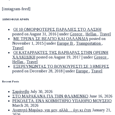
[instagram-feed]
ΔΗΜΟΦΙΛΗ ΑΡΘΡΑ
ΟΙ 10 ΟΜΟΡΦΟΤΕΡΕΣ ΠΑΡΑΛΙΕΣ ΣΤΟ ΛΑΣΙΘΙ
posted on August 31, 2016
|
under
Greece
,
Hellas
,
Travel
ΜΕ ΤΡΕΝΑ ΣΕ ΒΕΛΓΙΟ ΚΑΙ ΟΛΛΑΝΔΙΑ
posted on
November 1, 2015
|
under
Europe B
,
Transportation
,
Travel
ΟΙ ΚΑΤΑΡΡΑΚΤΕΣ ΤΗΣ ΒΑΡΒΑΡΑΣ ΣΤΗΝ ΟΡΕΙΝΗ
ΧΑΛΚΙΔΙΚΗ
posted on August 19, 2017
|
under
Greece
,
Hellas
,
Travel
ΕΞΕΡΕΥΝΩΝΤΑΣ ΤΟ ΒΟΥΚΟΥΡΕΣΤΙ ΣΕ 3 ΗΜΕΡΕΣ
posted on December 28, 2018
|
under
Europe
,
Travel
Recent Posts
Σαράγεβο
July 30, 2026
ΣΤΟ ΜΑΡΑΚΑΝΑ ΓΙΑ ΤΗΝ ΦΛΑΜΕΝΚΟ
June 16, 2026
ΡΕΚΟΛΕΤΑ. ΕΝΑ ΚΟΙΜΗΤΗΡΙΟ ΥΠΑΙΘΡΙΟ ΜΟΥΣΕΙΟ
March 20, 2026
Αγαπητό Μαρόκο, ναι μεν, αλλά… όχι κι έτσι
January 21,
2026