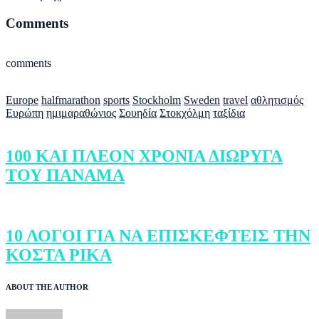
Comments
comments
Europe
halfmarathon
sports
Stockholm
Sweden
travel
αθλητισμός
Ευρώπη
ημιμαραθώνιος
Σουηδία
Στοκχόλμη
ταξίδια
100 ΚΑΙ ΠΛΕΟΝ ΧΡΟΝΙΑ ΔΙΩΡΥΓΑ
ΤΟΥ ΠΑΝΑΜΑ
10 ΛΟΓΟΙ ΓΙΑ ΝΑ ΕΠΙΣΚΕΦΤΕΙΣ ΤΗΝ
ΚΟΣΤΑ ΡΙΚΑ
ABOUT THE AUTHOR