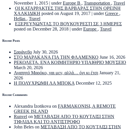
November 1, 2015
|
under
Europe B
,
Transportation
,
Travel
ΟΙ ΚΑΤΑΡΡΑΚΤΕΣ ΤΗΣ ΒΑΡΒΑΡΑΣ ΣΤΗΝ ΟΡΕΙΝΗ
ΧΑΛΚΙΔΙΚΗ
posted on August 19, 2017
|
under
Greece
,
Hellas
,
Travel
ΕΞΕΡΕΥΝΩΝΤΑΣ ΤΟ ΒΟΥΚΟΥΡΕΣΤΙ ΣΕ 3 ΗΜΕΡΕΣ
posted on December 28, 2018
|
under
Europe
,
Travel
Recent Posts
Σαράγεβο
July 30, 2026
ΣΤΟ ΜΑΡΑΚΑΝΑ ΓΙΑ ΤΗΝ ΦΛΑΜΕΝΚΟ
June 16, 2026
ΡΕΚΟΛΕΤΑ. ΕΝΑ ΚΟΙΜΗΤΗΡΙΟ ΥΠΑΙΘΡΙΟ ΜΟΥΣΕΙΟ
March 20, 2026
Αγαπητό Μαρόκο, ναι μεν, αλλά… όχι κι έτσι
January 21,
2026
Η ΠΟΛΥΧΡΩΜΗ ΛΑ ΜΠΟΚΑ
December 12, 2025
Recent Comments
Alexandra İzotikova
on
FARMAKONISI, A REMOTE
GREEK ISLAND
Runvel
on
ΜΕΤΑΒΑΣΗ ΑΠΟ ΤΟ ΚΟΥΤΑΙΣΙ ΣΤΗΝ
ΤΙΦΛΙΔΑ ΚΑΙ ΤΟ ΑΝΤΙΣΤΡΟΦΟ
John Beles
on
ΜΕΤΑΒΑΣΗ ΑΠΟ ΤΟ ΚΟΥΤΑΙΣΙ ΣΤΗΝ