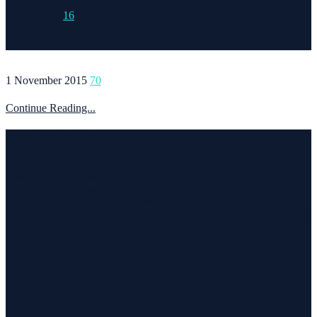
6 May 2020
16
Continue Reading...
1 November 2015
70
Continue Reading...
Welcome to Runvel
Η θεματολογία του συγκεκριμένου ιστολογίου αφορά κυρίως το
τρέξιμο και τα ταξίδια. Ο τίτλος δεν είναι τίποτα άλλο από την
σύνθεση των λέξεων run και travel και εγένετο το runvel. Γενικά
θα αναφερόμαστε σε ότι μας ενδιαφέρει και μας γοητεύει . Για
παράδειγμα ένα καλό κρασί, μία έκθεση φωτογραφίας, οικολογικές
δράσεις ,υπαίθριες δραστηριότητες, τέχνες και πολλά άλλα θα
έχουν θέση εδώ. Να περνάτε καλά !!!
Contact
Contact Runvel
WORK WITH RUNVEL