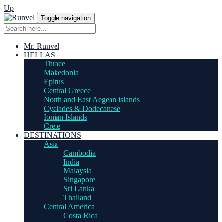
Up
Toggle navigation
Mr. Runvel
HELLAS
Thrace
Makedonia
Epirus
Central Greece
North and East Aegean islands
Cyclades & Dodecanese
Ionian Islands
Crete
DESTINATIONS
Asia
Cambodia
India
Malaysia
Singapore
Sri Lanka
Thailand
Central America
Costa Rica