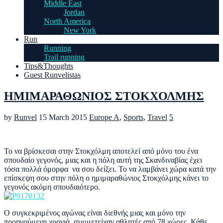
Middle East
Jordan
North America
New York
Run
Running
Trail running
Tips&Thoughts
Guest Runvelistas
ΗΜΙΜΑΡΑΘΩΝΙΟΣ ΣΤΟΚΧΟΛΜΗΣ
by
Runvel
15 March 2015
Europe A
,
Sports
,
Travel
5
Το να βρίσκεσαι στην Στοκχόλμη αποτελεί από μόνο του ένα
σπουδαίο γεγονός, μιας και η πόλη αυτή της Σκανδιναβίας έχει
τόσα πολλά όμορφα να σου δείξει. Το να λαμβάνει χώρα κατά την
επίσκεψη σου στην πόλη ο ημιμαραθώνιος Στοκχόλμης κάνει το
γεγονός ακόμη σπουδαιότερο.
Ο συγκεκριμένος αγώνας είναι διεθνής μιας και μόνο την
προηγούμενη χρονιά συμμετείχαν αθλητές από 78 χώρες. Κάθε