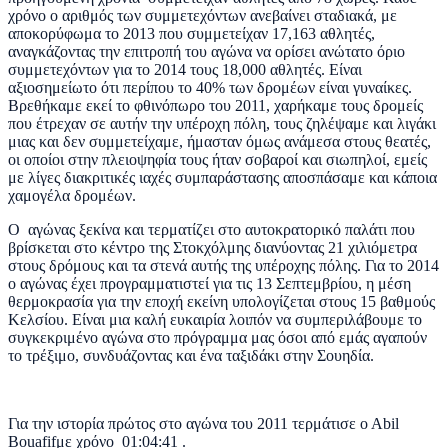
χρόνο ο αριθμός των συμμετεχόντων ανεβαίνει σταδιακά, με
αποκορύφωμα το 2013 που συμμετείχαν 17,163 αθλητές,
αναγκάζοντας την επιτροπή του αγώνα να ορίσει ανώτατο όριο
συμμετεχόντων για το 2014 τους 18,000 αθλητές. Είναι
αξιοσημείωτο ότι περίπου το 40% των δρομέων είναι γυναίκες.
Βρεθήκαμε εκεί το φθινόπωρο του 2011, χαρήκαμε τους δρομείς
που έτρεχαν σε αυτήν την υπέροχη πόλη, τους ζηλέψαμε και λιγάκι
μιας και δεν συμμετείχαμε, ήμασταν όμως ανάμεσα στους θεατές,
οι οποίοι στην πλειοψηφία τους ήταν σοβαροί και σιωπηλοί, εμείς
με λίγες διακριτικές ιαχές συμπαράστασης αποσπάσαμε και κάποια
χαμογέλα δρομέων.
Ο αγώνας ξεκίνα και τερματίζει στο αυτοκρατορικό παλάτι που
βρίσκεται στο κέντρο της Στοκχόλμης διανύοντας 21 χιλιόμετρα
στους δρόμους και τα στενά αυτής της υπέροχης πόλης. Για το 2014
ο αγώνας έχει προγραμματιστεί για τις 13 Σεπτεμβρίου, η μέση
θερμοκρασία για την εποχή εκείνη υπολογίζεται στους 15 βαθμούς
Κελσίου. Είναι μια καλή ευκαιρία λοιπόν να συμπεριλάβουμε το
συγκεκριμένο αγώνα στο πρόγραμμα μας όσοι από εμάς αγαπούν
το τρέξιμο, συνδυάζοντας και ένα ταξιδάκι στην Σουηδία.
Για την ιστορία πρώτος στο αγώνα του 2011 τερμάτισε ο Αbil
Bouafifμε χρόνο 01:04:41 .