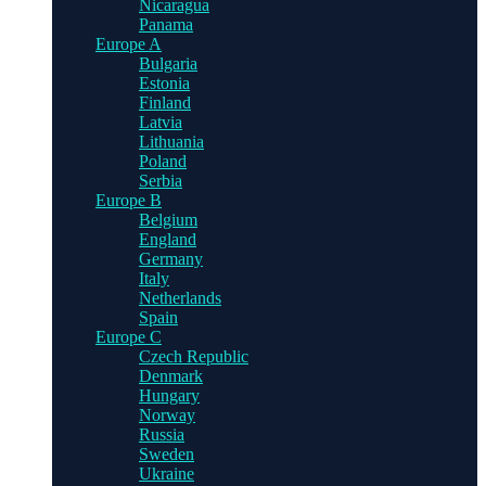
Nicaragua
Panama
Europe A
Bulgaria
Estonia
Finland
Latvia
Lithuania
Poland
Serbia
Europe B
Belgium
England
Germany
Italy
Netherlands
Spain
Europe C
Czech Republic
Denmark
Hungary
Norway
Russia
Sweden
Ukraine