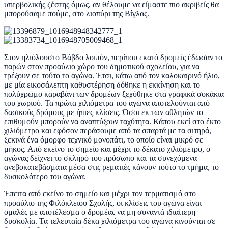
υπερβολικής ζέστης όμως, αν θέλουμε να είμαστε πιο ακριβείς θα
μπορούσαμε πούμε, στο λιοπύρι της Βίγλας.
Στον ηλιόλουστο Βάβδο λοιπόν, περίπου εκατό δρομείς έδωσαν το
παρών στον προαύλιο χώρο του δημοτικού σχολείου, για να
τρέξουν σε τούτο το αγώνα. Έτσι, κάτω από τον καλοκαιρινό ήλιο,
με μία εικοσάλεπτη καθυστέρηση δόθηκε η εκκίνηση και το
πολύχρωμο καραβάνι των δρομέων ξεχύθηκε στα γραφικά σοκάκια
του χωριού. Τα πρώτα χιλιόμετρα του αγώνα αποτελούνται από
δασικούς δρόμους με ήπιες κλίσεις. Όσοι εκ των αθλητών το
επιθυμούν μπορούν να αναπτύξουν ταχύτητα. Κάπου εκεί στο έκτο
χιλιόμετρο και εφόσον περάσουμε από τα σπαρτά με τα σιτηρά,
ξεκινά ένα όμορφο τεχνικό μονοπάτι, το οποίο είναι μικρό σε
μήκος. Από εκείνο το σημείο και μέχρι το δέκατο χιλιόμετρο, ο
αγώνας δείχνει το σκληρό του πρόσωπο και τα συνεχόμενα
ανεβοκατεβάσματα μέσα στις ρεματιές κάνουν τούτο το τμήμα, το
δυσκολότερο του αγώνα.
Έπειτα από εκείνο το σημείο και μέχρι τον τερματισμό στο
προαύλιο της Φιλόκλειου Σχολής, οι κλίσεις του αγώνα είναι
ομαλές με αποτέλεσμα ο δρομέας να μη συναντά ιδιαίτερη
δυσκολία. Τα τελευταία δέκα χιλιόμετρα του αγώνα κινούνται σε