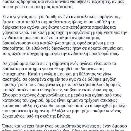
δασικούς δρόμους και είναι ιδανικά για υψηλές ταχύτητες, αν μας
το επιτρέπει η φυσική μας κατάσταση.
Είναι γεγονός πως η υπ’αριθμόν ένα ανασταλτικός παράγοντας,
ήταν ο κατά τα άλλα συμπαθέστατος ήλιος, όπου καθ’όλη τη
διάρκεια του αγώνα μας έκανε να σκεφτόμαστε παραλίες και
γάργαρα νερά. Για καλή μας τύχη η διοργάνωση μερίμνησε για την
ενυδάτωση μας και οι πέντε σταθμοί ανεφοδιασμού,
βρισκόντουσαν στα κατάλληλα σημεία, εφοδιασμένοι με τα
απαραίτητα. Oι εθελοντές διασώστες ήταν σε αρκετά σημεία και
τους αξίζουν συγχαρητήρια για την ανιδιοτελή προσφορά τους.
Δε χωρά αμφιβολία πως η σήμανση ενός αγώνα, είναι από τα
βασικότερα κριτήρια για να θεωρηθεί μια διοργάνωση
επιτυχημένη. Κατά τη γνώμη μου και μη θέλοντας να γίνω
αυστηρός, σε ορισμένα σημεία του αγώνα δε δόθηκε μεγάλη
προσοχή από τους διοργανωτές με αποτέλεσμα πολλοί δρομείς,
μεταξύ αυτών και ο υπογράφων, να βγουν εκτός διαδρομής.
Σίγουρα ο αγώνας διοργανώθηκε με μεράκι και αγάπη από τους
κατοίκους του χωριού, όμως είναι κρίμα να τρέχουν ασκόπως
κατάκοποι αθλητές, ενώ θα μπορούσε αυτό να αποφευχθεί με λίγο
πιο προσεκτική σήμανση. Ελπίζω να μην τρέχει ακόμα κανένας
ξεχασμένος, υπό τη σκιά της Βίγλας.
Όπως και να έχει ήταν ένας συμπαθητικός αγώνας σε έναν όμορφο