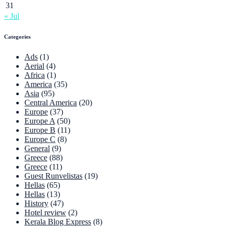
31
« Jul
Categories
Ads
(1)
Aerial
(4)
Africa
(1)
America
(35)
Asia
(95)
Central America
(20)
Europe
(37)
Europe A
(50)
Europe B
(11)
Europe C
(8)
General
(9)
Greece
(88)
Greece
(11)
Guest Runvelistas
(19)
Hellas
(65)
Hellas
(13)
History
(47)
Hotel review
(2)
Kerala Blog Express
(8)