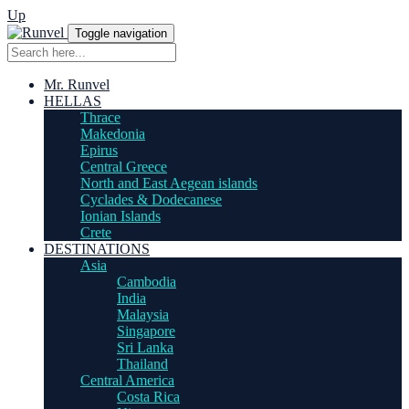
Up
Toggle navigation
Mr. Runvel
HELLAS
Thrace
Makedonia
Epirus
Central Greece
North and East Aegean islands
Cyclades & Dodecanese
Ionian Islands
Crete
DESTINATIONS
Asia
Cambodia
India
Malaysia
Singapore
Sri Lanka
Thailand
Central America
Costa Rica