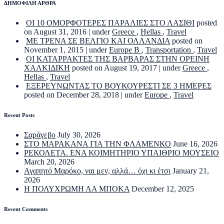
ΔΗΜΟΦΙΛΗ ΑΡΘΡΑ
ΟΙ 10 ΟΜΟΡΦΟΤΕΡΕΣ ΠΑΡΑΛΙΕΣ ΣΤΟ ΛΑΣΙΘΙ
posted
on August 31, 2016
|
under
Greece
,
Hellas
,
Travel
ΜΕ ΤΡΕΝΑ ΣΕ ΒΕΛΓΙΟ ΚΑΙ ΟΛΛΑΝΔΙΑ
posted on
November 1, 2015
|
under
Europe B
,
Transportation
,
Travel
ΟΙ ΚΑΤΑΡΡΑΚΤΕΣ ΤΗΣ ΒΑΡΒΑΡΑΣ ΣΤΗΝ ΟΡΕΙΝΗ
ΧΑΛΚΙΔΙΚΗ
posted on August 19, 2017
|
under
Greece
,
Hellas
,
Travel
ΕΞΕΡΕΥΝΩΝΤΑΣ ΤΟ ΒΟΥΚΟΥΡΕΣΤΙ ΣΕ 3 ΗΜΕΡΕΣ
posted on December 28, 2018
|
under
Europe
,
Travel
Recent Posts
Σαράγεβο
July 30, 2026
ΣΤΟ ΜΑΡΑΚΑΝΑ ΓΙΑ ΤΗΝ ΦΛΑΜΕΝΚΟ
June 16, 2026
ΡΕΚΟΛΕΤΑ. ΕΝΑ ΚΟΙΜΗΤΗΡΙΟ ΥΠΑΙΘΡΙΟ ΜΟΥΣΕΙΟ
March 20, 2026
Αγαπητό Μαρόκο, ναι μεν, αλλά… όχι κι έτσι
January 21,
2026
Η ΠΟΛΥΧΡΩΜΗ ΛΑ ΜΠΟΚΑ
December 12, 2025
Recent Comments