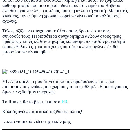
τόπο, πολύ κοντά στη Θεσσαλονίκη. Είχε και αυτόν το χωριάτικο
αυθορμητισμό που μου αρέσει ιδιαίτερα. Το χωριό του Βάβδου
ενώθηκε για να έλθει εις πέρας τούτη η αθλητική γιορτή. Με μικρές
κινήσεις, την επόμενη χρονιά μπορεί να γίνει ακόμα καλύτερος
αγώνας.
Τέλος, αξίζει να συγχαρούμε όλους τους δρομείς και τους
συνοδούς τους. Περισσότερα συγχαρητήρια αξίζουν στους τρεις
πρώτους νικητές κάθε κατηγορίας και ακόμα περισσότερα εύσημα
στους εθελοντές, μιας και χωρίς αυτούς κανένας αγώνας δε θα
μπορούσε να υλοποιηθεί.
ΥΓ. Από αμέλεια μου δε γεύτηκα τις παραδοσιακές πίτες που
ετοίμασαν οι γυναίκες του χωριού για τους αθλητές. Είμαι σίγουρος
όμως πως θα ήταν υπέροχες.
Το
Runvel
θα το βρείτε και στο
FB
.
Καλούς αγώνες και καλά ταξίδια σε όλους!
…και ένα μικρό video της εκκίνησης