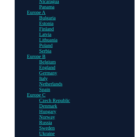
Nicaragua
Panama
Europe A
Bulgaria
Estonia
Finland
Latvia
Lithuania
Poland
Serbia
Europe B
Belgium
England
Germany
Italy
Netherlands
Spain
Europe C
Czech Republic
Denmark
Hungary
Norway
Russia
Sweden
Ukraine