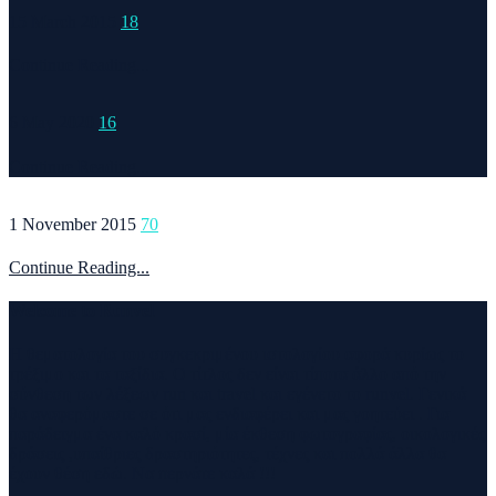
15 March 2015
18
Continue Reading...
6 May 2020
16
Continue Reading...
1 November 2015
70
Continue Reading...
Welcome to Runvel
Η θεματολογία του συγκεκριμένου ιστολογίου αφορά κυρίως το
τρέξιμο και τα ταξίδια. Ο τίτλος δεν είναι τίποτα άλλο από την
σύνθεση των λέξεων run και travel και εγένετο το runvel. Γενικά
θα αναφερόμαστε σε ότι μας ενδιαφέρει και μας γοητεύει . Για
παράδειγμα ένα καλό κρασί, μία έκθεση φωτογραφίας, οικολογικές
δράσεις ,υπαίθριες δραστηριότητες, τέχνες και πολλά άλλα θα
έχουν θέση εδώ. Να περνάτε καλά !!!