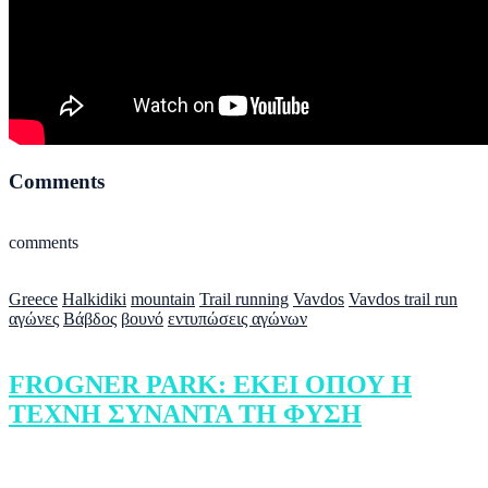
Comments
comments
Greece
Halkidiki
mountain
Trail running
Vavdos
Vavdos trail run
αγώνες
Βάβδος
βουνό
εντυπώσεις αγώνων
FROGNER PARK: ΕΚΕΙ ΟΠΟΥ Η
ΤΕΧΝΗ ΣΥΝΑΝΤΑ ΤΗ ΦΥΣΗ