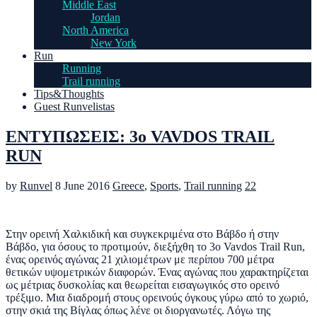
Middle East
Jordan
North America
New York
Run
Running
Trail running
Tips&Thoughts
Guest Runvelistas
ΕΝΤΥΠΩΣΕΙΣ: 3ο VAVDOS TRAIL
RUN
by
Runvel
8 June 2016
Greece
,
Sports
,
Trail running
22
Στην ορεινή Χαλκιδική και συγκεκριμένα στο Βάβδο ή στην
Βάβδο, για όσους το προτιμούν, διεξήχθη το 3ο
Vavdos Trail Run,
ένας ορεινός αγώνας 21 χιλιομέτρων με περίπου 700 μέτρα
θετικών υψομετρικών διαφορών. Ένας αγώνας που χαρακτηρίζεται
ως μέτριας δυσκολίας και θεωρείται εισαγωγικός στο ορεινό
τρέξιμο. Μια διαδρομή στους ορεινούς όγκους γύρω από το χωριό,
στην σκιά της Βίγλας όπως λένε οι διοργανωτές. Λόγω της