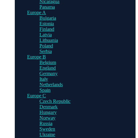
Nicaragua
Panama
Europe A
Bulgaria
Estonia
Finland
Latvia
Lithuania
Poland
Serbia
Europe B
Belgium
England
Germany
Italy
Netherlands
Spain
Europe C
Czech Republic
Denmark
Hungary
Norway
Russia
Sweden
Ukraine