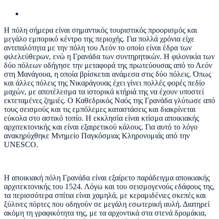
Η πόλη σήμερα είναι σημαντικός τουριστικός προορισμός και
μεγάλο εμπορικό κέντρο της περιοχής. Για πολλά χρόνια είχε
αντιπαλότητα με την πόλη του Λεόν το οποίο είναι έδρα των
φιλελεύθερων, ενώ η Γρανάδα των συντηρητικών. Η φιλονικία των
δύο πόλεων οδήγησε την μεταφορά της πρωτεύουσας από το Λεόν
στη Μανάγουα, η οποία βρίσκεται ανάμεσα στις δύο πόλεις. Όπως
και άλλες πόλεις της Νικαράγουας έχει γίνει πολλές φορές πεδίο
μαχών, με αποτέλεσμα τα ιστορικά κτήριά της να έχουν υποστεί
εκτεταμένες ζημιές. Ο Καθεδρικός Ναός της Γρανάδα γλύτωσε από
τους σεισμούς και τις εμπόλεμες καταστάσεις και διακρίνεται
εύκολα στο αστικό τοπίο. Η εκκλησία είναι κτίσμα αποικιακής
αρχιτεκτονικής και είναι εξαιρετικού κάλους. Για αυτό το λόγο
ανακηρύχθηκε Μνημείο Παγκόσμιας Κληρονομιάς από την
UNESCO.
Η αποικιακή πόλη Γρανάδα είναι εξαίρετο παράδειγμα αποικιακής
αρχιτεκτονικής του 1524. Λόγω και του σεισμογενούς εδάφους της,
τα περισσότερα σπίτια είναι χαμηλά, με κεραμιδένιες σκεπές και
ξύλινες πόρτες που οδηγούν σε μεγάλη εσωτερική αυλή. Διατηρεί
ακόμη τη γραφικότητα της, με τα αρχοντικά στα στενά δρομάκια,