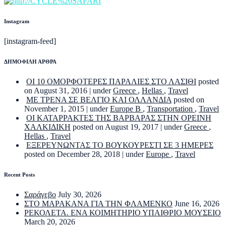
Instagram
[instagram-feed]
ΔΗΜΟΦΙΛΗ ΑΡΘΡΑ
ΟΙ 10 ΟΜΟΡΦΟΤΕΡΕΣ ΠΑΡΑΛΙΕΣ ΣΤΟ ΛΑΣΙΘΙ
posted
on August 31, 2016
|
under
Greece
,
Hellas
,
Travel
ΜΕ ΤΡΕΝΑ ΣΕ ΒΕΛΓΙΟ ΚΑΙ ΟΛΛΑΝΔΙΑ
posted on
November 1, 2015
|
under
Europe B
,
Transportation
,
Travel
ΟΙ ΚΑΤΑΡΡΑΚΤΕΣ ΤΗΣ ΒΑΡΒΑΡΑΣ ΣΤΗΝ ΟΡΕΙΝΗ
ΧΑΛΚΙΔΙΚΗ
posted on August 19, 2017
|
under
Greece
,
Hellas
,
Travel
ΕΞΕΡΕΥΝΩΝΤΑΣ ΤΟ ΒΟΥΚΟΥΡΕΣΤΙ ΣΕ 3 ΗΜΕΡΕΣ
posted on December 28, 2018
|
under
Europe
,
Travel
Recent Posts
Σαράγεβο
July 30, 2026
ΣΤΟ ΜΑΡΑΚΑΝΑ ΓΙΑ ΤΗΝ ΦΛΑΜΕΝΚΟ
June 16, 2026
ΡΕΚΟΛΕΤΑ. ΕΝΑ ΚΟΙΜΗΤΗΡΙΟ ΥΠΑΙΘΡΙΟ ΜΟΥΣΕΙΟ
March 20, 2026