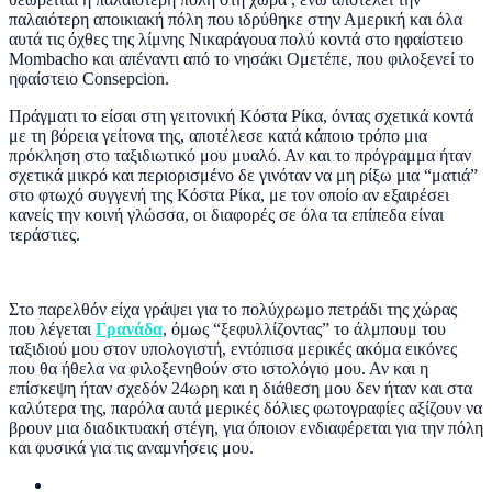
παλαιότερη αποικιακή πόλη που ιδρύθηκε στην Αμερική και όλα
αυτά τις όχθες της λίμνης Νικαράγουα πολύ κοντά στο ηφαίστειο
Mombacho και απέναντι από το νησάκι Ομετέπε, που φιλοξενεί το
ηφαίστειο Consepcion.
Πράγματι το είσαι στη γειτονική Κόστα Ρίκα, όντας σχετικά κοντά
με τη βόρεια γείτονα της, αποτέλεσε κατά κάποιο τρόπο μια
πρόκληση στο ταξιδιωτικό μου μυαλό. Αν και το πρόγραμμα ήταν
σχετικά μικρό και περιορισμένο δε γινόταν να μη ρίξω μια “ματιά”
στο φτωχό συγγενή της Κόστα Ρίκα, με τον οποίο αν εξαιρέσει
κανείς την κοινή γλώσσα, οι διαφορές σε όλα τα επίπεδα είναι
τεράστιες.
Στο παρελθόν είχα γράψει για το πολύχρωμο πετράδι της χώρας
που λέγεται
Γρανάδα
, όμως “ξεφυλλίζοντας” το άλμπουμ του
ταξιδιού μου στον υπολογιστή, εντόπισα μερικές ακόμα εικόνες
που θα ήθελα να φιλοξενηθούν στο ιστολόγιο μου. Αν και η
επίσκεψη ήταν σχεδόν 24ωρη και η διάθεση μου δεν ήταν και στα
καλύτερα της, παρόλα αυτά μερικές δόλιες φωτογραφίες αξίζουν να
βρουν μια διαδικτυακή στέγη, για όποιον ενδιαφέρεται για την πόλη
και φυσικά για τις αναμνήσεις μου.