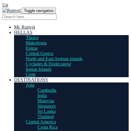
Up
Toggle navigation
Mr. Runvel
HELLAS
Thrace
Makedonia
Epirus
Central Greece
North and East Aegean islands
Cyclades & Dodecanese
Ionian Islands
Crete
DESTINATIONS
Asia
Cambodia
India
Malaysia
Singapore
Sri Lanka
Thailand
Central America
Costa Rica