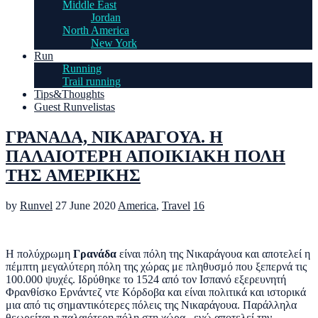
Middle East
Jordan
North America
New York
Run
Running
Trail running
Tips&Thoughts
Guest Runvelistas
ΓΡΑΝΑΔΑ, ΝΙΚΑΡΑΓΟΥΑ. Η
ΠΑΛΑΙΟΤΕΡΗ ΑΠΟΙΚΙΑΚΗ ΠΟΛΗ
ΤΗΣ ΑΜΕΡΙΚΗΣ
by
Runvel
27 June 2020
America
,
Travel
16
Η πολύχρωμη
Γρανάδα
είναι πόλη της Νικαράγουα και αποτελεί η
πέμπτη μεγαλύτερη πόλη της χώρας με πληθυσμό που ξεπερνά τις
100.000 ψυχές. Ιδρύθηκε το 1524 από τον Ισπανό εξερευνητή
Φρανθίσκο Ερνάντεζ ντε Κόρδοβα και είναι πολιτικά και ιστορικά
μια από τις σημαντικότερες πόλεις της Νικαράγουα. Παράλληλα
θεωρείται η παλαιότερη πόλη στη χώρα , ενώ αποτελεί την