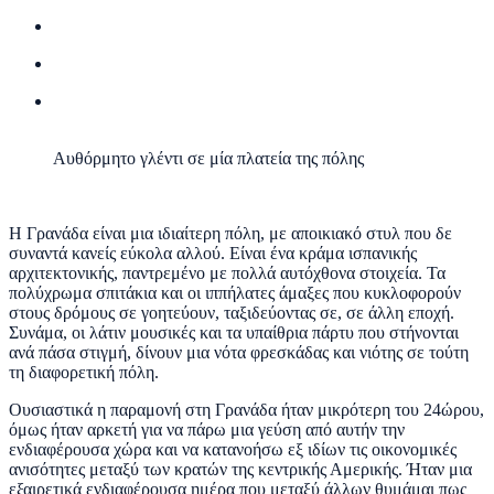
Αυθόρμητο γλέντι σε μία πλατεία της πόλης
Η Γρανάδα είναι μια ιδιαίτερη πόλη, με αποικιακό στυλ που δε
συναντά κανείς εύκολα αλλού. Είναι ένα κράμα ισπανικής
αρχιτεκτονικής, παντρεμένο με πολλά αυτόχθονα στοιχεία. Τα
πολύχρωμα σπιτάκια και οι ιππήλατες άμαξες που κυκλοφορούν
στους δρόμους σε γοητεύουν, ταξιδεύοντας σε, σε άλλη εποχή.
Συνάμα, οι λάτιν μουσικές και τα υπαίθρια πάρτυ που στήνονται
ανά πάσα στιγμή, δίνουν μια νότα φρεσκάδας και νιότης σε τούτη
τη διαφορετική πόλη.
Ουσιαστικά η παραμονή στη Γρανάδα ήταν μικρότερη του 24ώρου,
όμως ήταν αρκετή για να πάρω μια γεύση από αυτήν την
ενδιαφέρουσα χώρα και να κατανοήσω εξ ιδίων τις οικονομικές
ανισότητες μεταξύ των κρατών της κεντρικής Αμερικής. Ήταν μια
εξαιρετικά ενδιαφέρουσα ημέρα που μεταξύ άλλων θυμάμαι πως