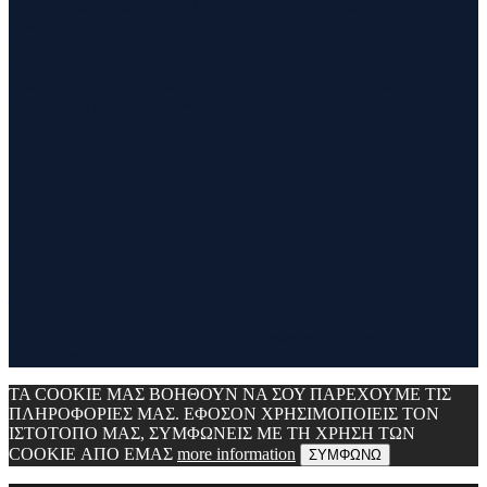
τρέξιμο και τα ταξίδια. Ο τίτλος δεν είναι τίποτα άλλο από την
σύνθεση των λέξεων run και travel και εγένετο το runvel. Γενικά
θα αναφερόμαστε σε ότι μας ενδιαφέρει και μας γοητεύει . Για
παράδειγμα ένα καλό κρασί, μία έκθεση φωτογραφίας, οικολογικές
δράσεις ,υπαίθριες δραστηριότητες, τέχνες και πολλά άλλα θα
έχουν θέση εδώ. Να περνάτε καλά !!!
Contact
Contact Runvel
WORK WITH RUNVEL
TRUSTED BY :
_______________________________
Copyright © 2017 Runvel. All rights reserved. Powered by
www.atcreative.gr
ΤΑ COOKIE ΜΑΣ ΒΟΗΘΟΥΝ ΝΑ ΣΟΥ ΠΑΡΕΧΟΥΜΕ ΤΙΣ
ΠΛΗΡΟΦΟΡΙΕΣ ΜΑΣ. ΕΦΟΣΟΝ ΧΡΗΣΙΜΟΠΟΙΕΙΣ ΤΟΝ
ΙΣΤΟΤΟΠΟ ΜΑΣ, ΣΥΜΦΩΝΕΙΣ ΜΕ ΤΗ ΧΡΗΣΗ ΤΩΝ
COOKIE ΑΠΟ ΕΜΑΣ
more information
ΣΥΜΦΩΝΩ