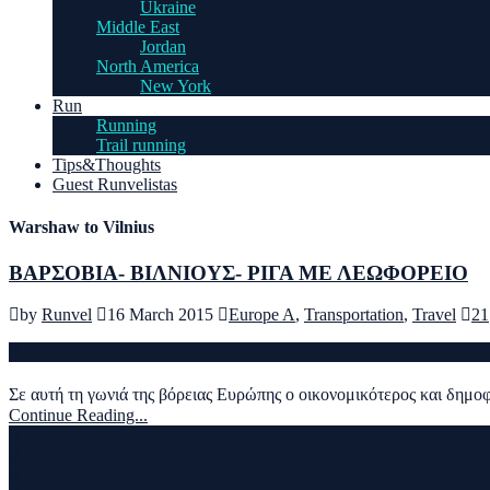
Ukraine
Middle East
Jordan
North America
New York
Run
Running
Trail running
Tips&Thoughts
Guest Runvelistas
Warshaw to Vilnius
ΒΑΡΣΟΒΙΑ- ΒΙΛΝΙΟΥΣ- ΡΙΓΑ ΜΕ ΛΕΩΦΟΡΕΙΟ
by
Runvel
16 March 2015
Europe A
,
Transportation
,
Travel
21
Σε αυτή τη γωνιά της βόρειας Ευρώπης ο οικονομικότερος και δημο
Continue Reading...