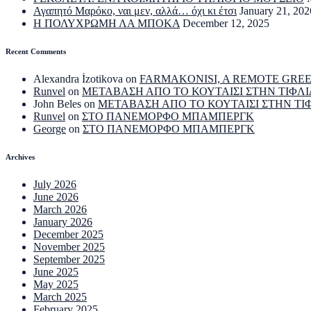
Αγαπητό Μαρόκο, ναι μεν, αλλά… όχι κι έτσι
January 21, 202
Η ΠΟΛΥΧΡΩΜΗ ΛΑ ΜΠΟΚΑ
December 12, 2025
Recent Comments
Alexandra İzotikova
on
FARMAKONISI, A REMOTE GRE
Runvel
on
ΜΕΤΑΒΑΣΗ ΑΠΟ ΤΟ ΚΟΥΤΑΙΣΙ ΣΤΗΝ ΤΙΦΛΙ
John Beles
on
ΜΕΤΑΒΑΣΗ ΑΠΟ ΤΟ ΚΟΥΤΑΙΣΙ ΣΤΗΝ ΤΙ
Runvel
on
ΣΤΟ ΠΑΝΕΜΟΡΦΟ ΜΠΑΜΠΕΡΓΚ
George
on
ΣΤΟ ΠΑΝΕΜΟΡΦΟ ΜΠΑΜΠΕΡΓΚ
Archives
July 2026
June 2026
March 2026
January 2026
December 2025
November 2025
September 2025
June 2025
May 2025
March 2025
February 2025