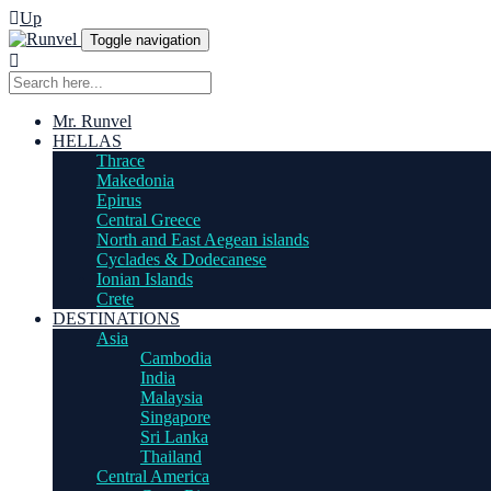
Up
Toggle navigation
Mr. Runvel
HELLAS
Thrace
Makedonia
Epirus
Central Greece
North and East Aegean islands
Cyclades & Dodecanese
Ionian Islands
Crete
DESTINATIONS
Asia
Cambodia
India
Malaysia
Singapore
Sri Lanka
Thailand
Central America