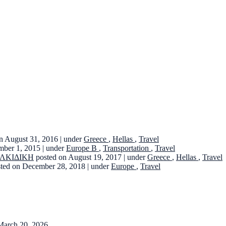
n August 31, 2016
|
under
Greece
,
Hellas
,
Travel
mber 1, 2015
|
under
Europe B
,
Transportation
,
Travel
ΑΛΚΙΔΙΚΗ
posted on August 19, 2017
|
under
Greece
,
Hellas
,
Travel
sted on December 28, 2018
|
under
Europe
,
Travel
March 20, 2026