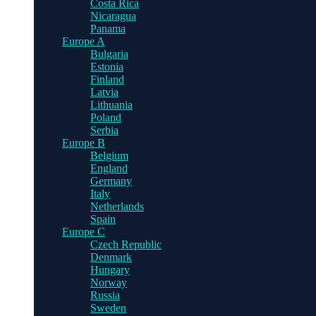
Costa Rica
Nicaragua
Panama
Europe A
Bulgaria
Estonia
Finland
Latvia
Lithuania
Poland
Serbia
Europe B
Belgium
England
Germany
Italy
Netherlands
Spain
Europe C
Czech Republic
Denmark
Hungary
Norway
Russia
Sweden