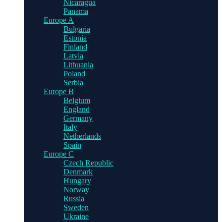
Nicaragua
Panama
Europe A
Bulgaria
Estonia
Finland
Latvia
Lithuania
Poland
Serbia
Europe B
Belgium
England
Germany
Italy
Netherlands
Spain
Europe C
Czech Republic
Denmark
Hungary
Norway
Russia
Sweden
Ukraine