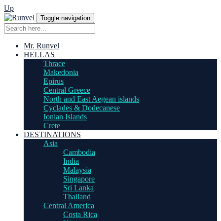
Up
Toggle navigation
Mr. Runvel
HELLAS
Thrace
Makedonia
Epirus
Central Greece
North and East Aegean islands
Cyclades & Dodecanese
Ionian Islands
Crete
DESTINATIONS
Asia
Cambodia
India
Malaysia
Singapore
Sri Lanka
Thailand
Central America
Costa Rica