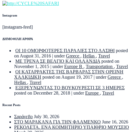
Instagram
[instagram-feed]
ΔΗΜΟΦΙΛΗ ΑΡΘΡΑ
ΟΙ 10 ΟΜΟΡΦΟΤΕΡΕΣ ΠΑΡΑΛΙΕΣ ΣΤΟ ΛΑΣΙΘΙ
posted
on August 31, 2016
|
under
Greece
,
Hellas
,
Travel
ΜΕ ΤΡΕΝΑ ΣΕ ΒΕΛΓΙΟ ΚΑΙ ΟΛΛΑΝΔΙΑ
posted on
November 1, 2015
|
under
Europe B
,
Transportation
,
Travel
ΟΙ ΚΑΤΑΡΡΑΚΤΕΣ ΤΗΣ ΒΑΡΒΑΡΑΣ ΣΤΗΝ ΟΡΕΙΝΗ
ΧΑΛΚΙΔΙΚΗ
posted on August 19, 2017
|
under
Greece
,
Hellas
,
Travel
ΕΞΕΡΕΥΝΩΝΤΑΣ ΤΟ ΒΟΥΚΟΥΡΕΣΤΙ ΣΕ 3 ΗΜΕΡΕΣ
posted on December 28, 2018
|
under
Europe
,
Travel
Recent Posts
Σαράγεβο
July 30, 2026
ΣΤΟ ΜΑΡΑΚΑΝΑ ΓΙΑ ΤΗΝ ΦΛΑΜΕΝΚΟ
June 16, 2026
ΡΕΚΟΛΕΤΑ. ΕΝΑ ΚΟΙΜΗΤΗΡΙΟ ΥΠΑΙΘΡΙΟ ΜΟΥΣΕΙΟ