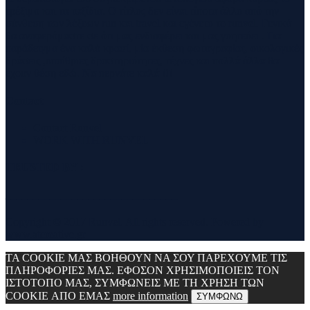
τρέξιμο και τα ταξίδια. Ο τίτλος δεν είναι τίποτα άλλο από την
σύνθεση των λέξεων run και travel και εγένετο το runvel. Γενικά
θα αναφερόμαστε σε ότι μας ενδιαφέρει και μας γοητεύει . Για
παράδειγμα ένα καλό κρασί, μία έκθεση φωτογραφίας, οικολογικές
δράσεις ,υπαίθριες δραστηριότητες, τέχνες και πολλά άλλα θα
έχουν θέση εδώ. Να περνάτε καλά !!!
Contact
Contact Runvel
WORK WITH RUNVEL
TRUSTED BY :
_______________________________
Copyright © 2017 Runvel. All rights reserved. Powered by
www.atcreative.gr
ΤΑ COOKIE ΜΑΣ ΒΟΗΘΟΥΝ ΝΑ ΣΟΥ ΠΑΡΕΧΟΥΜΕ ΤΙΣ
ΠΛΗΡΟΦΟΡΙΕΣ ΜΑΣ. ΕΦΟΣΟΝ ΧΡΗΣΙΜΟΠΟΙΕΙΣ ΤΟΝ
ΙΣΤΟΤΟΠΟ ΜΑΣ, ΣΥΜΦΩΝΕΙΣ ΜΕ ΤΗ ΧΡΗΣΗ ΤΩΝ
COOKIE ΑΠΟ ΕΜΑΣ
more information
ΣΥΜΦΩΝΩ