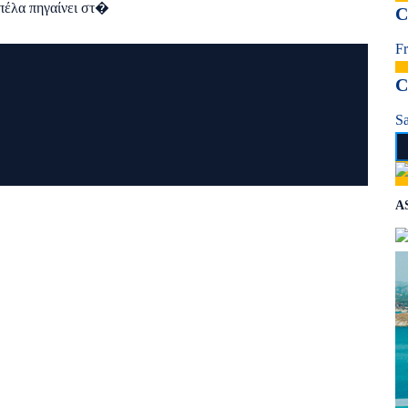
οπέλα πηγαίνει στ�
C
Fr
C
S
A