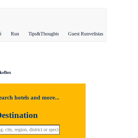
S
Run
Tips&Thoughts
Guest Runvelistas
ikeBox
earch hotels and more...
estination