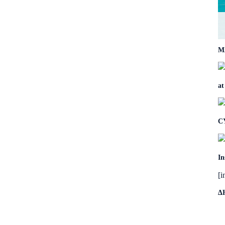
Μ
at
C
In
[i
Δ