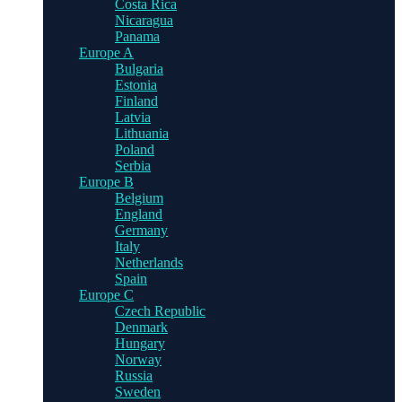
Costa Rica
Nicaragua
Panama
Europe A
Bulgaria
Estonia
Finland
Latvia
Lithuania
Poland
Serbia
Europe B
Belgium
England
Germany
Italy
Netherlands
Spain
Europe C
Czech Republic
Denmark
Hungary
Norway
Russia
Sweden