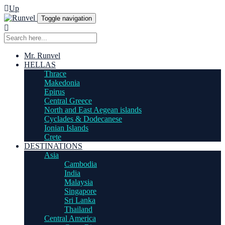
Up
Toggle navigation
Mr. Runvel
HELLAS
Thrace
Makedonia
Epirus
Central Greece
North and East Aegean islands
Cyclades & Dodecanese
Ionian Islands
Crete
DESTINATIONS
Asia
Cambodia
India
Malaysia
Singapore
Sri Lanka
Thailand
Central America