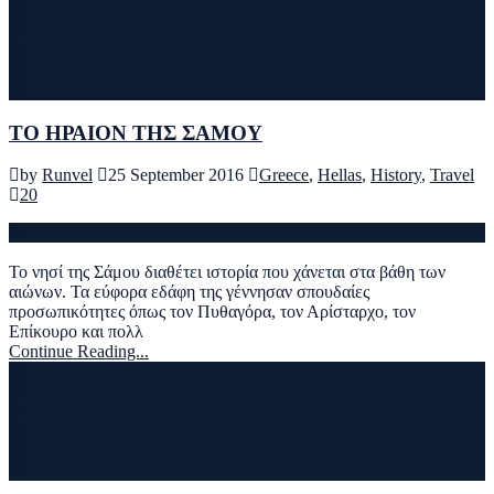
ΤΟ ΗΡΑΙΟΝ ΤΗΣ ΣΑΜΟΥ
by
Runvel
25 September 2016
Greece
,
Hellas
,
History
,
Travel
20
Το νησί της Σάμου διαθέτει ιστορία που χάνεται στα βάθη των
αιώνων. Τα εύφορα εδάφη της γέννησαν σπουδαίες
προσωπικότητες όπως τον Πυθαγόρα, τον Αρίσταρχο, τον
Επίκουρο και πολλ
Continue Reading...