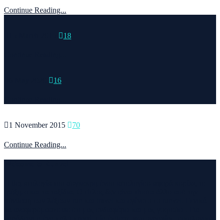
Continue Reading...
15 March 2015
18
Continue Reading...
6 May 2020
16
Continue Reading...
1 November 2015
70
Continue Reading...
Welcome to Runvel
Η θεματολογία του συγκεκριμένου ιστολογίου αφορά κυρίως το
τρέξιμο και τα ταξίδια. Ο τίτλος δεν είναι τίποτα άλλο από την
σύνθεση των λέξεων run και travel και εγένετο το runvel. Γενικά
θα αναφερόμαστε σε ότι μας ενδιαφέρει και μας γοητεύει . Για
παράδειγμα ένα καλό κρασί, μία έκθεση φωτογραφίας, οικολογικές