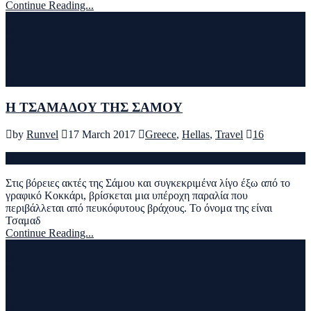
Continue Reading...
Η ΤΣΑΜΑΔΟΥ ΤΗΣ ΣΑΜΟΥ
by
Runvel
17 March 2017
Greece
,
Hellas
,
Travel
16
Στις βόρειες ακτές της Σάμου και συγκεκριμένα λίγο έξω από το
γραφικό Κοκκάρι, βρίσκεται μια υπέροχη παραλία που
περιβάλλεται από πευκόφυτους βράχους. Το όνομα της είναι
Τσαμαδ
Continue Reading...