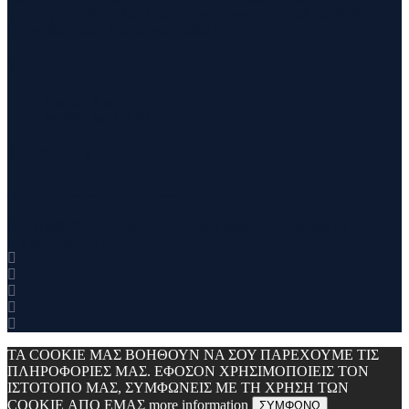
δράσεις ,υπαίθριες δραστηριότητες, τέχνες και πολλά άλλα θα
έχουν θέση εδώ. Να περνάτε καλά !!!
Contact
Contact Runvel
WORK WITH RUNVEL
TRUSTED BY :
_______________________________
Copyright © 2017 Runvel. All rights reserved. Powered by
www.atcreative.gr
ΤΑ COOKIE ΜΑΣ ΒΟΗΘΟΥΝ ΝΑ ΣΟΥ ΠΑΡΕΧΟΥΜΕ ΤΙΣ
ΠΛΗΡΟΦΟΡΙΕΣ ΜΑΣ. ΕΦΟΣΟΝ ΧΡΗΣΙΜΟΠΟΙΕΙΣ ΤΟΝ
ΙΣΤΟΤΟΠΟ ΜΑΣ, ΣΥΜΦΩΝΕΙΣ ΜΕ ΤΗ ΧΡΗΣΗ ΤΩΝ
COOKIE ΑΠΟ ΕΜΑΣ
more information
ΣΥΜΦΩΝΩ