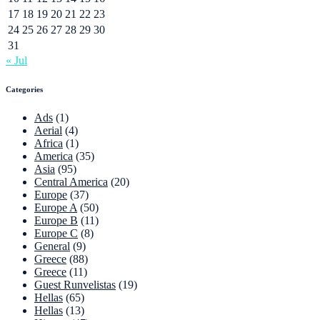
17
18
19
20
21
22
23
24
25
26
27
28
29
30
31
« Jul
Categories
Ads
(1)
Aerial
(4)
Africa
(1)
America
(35)
Asia
(95)
Central America
(20)
Europe
(37)
Europe A
(50)
Europe B
(11)
Europe C
(8)
General
(9)
Greece
(88)
Greece
(11)
Guest Runvelistas
(19)
Hellas
(65)
Hellas
(13)