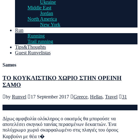
Ukraine
Middle East
Jordan
North America
New York
Run
Running
Trail running
Tips&Thoughts
Guest Runvelistas
Samos
ΤΟ ΚΟΥΚΛΙΣΤΙΚΟ ΧΩΡΙΟ ΣΤΗΝ ΟΡΕΙΝΗ
ΣΑΜΟ
by
Runvel
17 September 2017
Greece
,
Hellas
,
Travel
31
Δίχως αμφιβολία ολόκληρος ο οικισμός θα μπορούσε να
αποτελέσει σκηνικό ταινίας περασμένων δεκαετιών. Ένα
πολύχρωμο χωριό σκαρφαλωμένο στις πλαγιές του όρους
Καρβούνι με θέα τ�