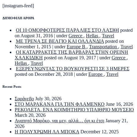
[instagram-feed]
ΔΗΜΟΦΙΛΗ ΑΡΘΡΑ
ΟΙ 10 ΟΜΟΡΦΟΤΕΡΕΣ ΠΑΡΑΛΙΕΣ ΣΤΟ ΛΑΣΙΘΙ
posted
on August 31, 2016
|
under
Greece
,
Hellas
,
Travel
ΜΕ ΤΡΕΝΑ ΣΕ ΒΕΛΓΙΟ ΚΑΙ ΟΛΛΑΝΔΙΑ
posted on
November 1, 2015
|
under
Europe B
,
Transportation
,
Travel
ΟΙ ΚΑΤΑΡΡΑΚΤΕΣ ΤΗΣ ΒΑΡΒΑΡΑΣ ΣΤΗΝ ΟΡΕΙΝΗ
ΧΑΛΚΙΔΙΚΗ
posted on August 19, 2017
|
under
Greece
,
Hellas
,
Travel
ΕΞΕΡΕΥΝΩΝΤΑΣ ΤΟ ΒΟΥΚΟΥΡΕΣΤΙ ΣΕ 3 ΗΜΕΡΕΣ
posted on December 28, 2018
|
under
Europe
,
Travel
Recent Posts
Σαράγεβο
July 30, 2026
ΣΤΟ ΜΑΡΑΚΑΝΑ ΓΙΑ ΤΗΝ ΦΛΑΜΕΝΚΟ
June 16, 2026
ΡΕΚΟΛΕΤΑ. ΕΝΑ ΚΟΙΜΗΤΗΡΙΟ ΥΠΑΙΘΡΙΟ ΜΟΥΣΕΙΟ
March 20, 2026
Αγαπητό Μαρόκο, ναι μεν, αλλά… όχι κι έτσι
January 21,
2026
Η ΠΟΛΥΧΡΩΜΗ ΛΑ ΜΠΟΚΑ
December 12, 2025