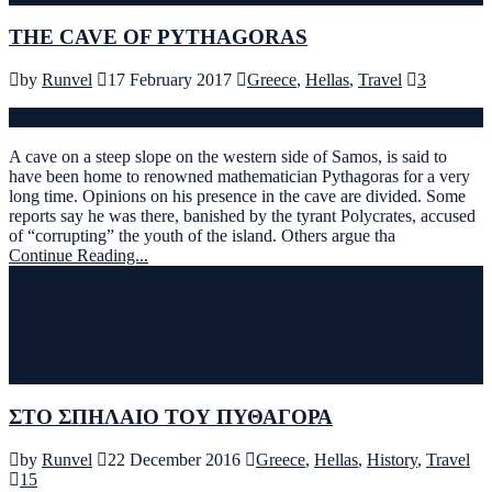
THE CAVE OF PYTHAGORAS
by
Runvel
17 February 2017
Greece
,
Hellas
,
Travel
3
A cave on a steep slope on the western side of Samos, is said to
have been home to renowned mathematician Pythagoras for a very
long time. Opinions on his presence in the cave are divided. Some
reports say he was there, banished by the tyrant Polycrates, accused
of “corrupting” the youth of the island. Others argue tha
Continue Reading...
ΣΤΟ ΣΠΗΛΑΙΟ ΤΟΥ ΠΥΘΑΓΟΡΑ
by
Runvel
22 December 2016
Greece
,
Hellas
,
History
,
Travel
15