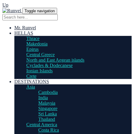
Up
Toggle navigation
Mr. Runvel
HELLAS
Thrace
Makedonia
Epirus
Central Greece
North and East Aegean islands
Cyclades & Dodecanese
Ionian Islands
Crete
DESTINATIONS
Asia
Cambodia
India
Malaysia
Singapore
Sri Lanka
Thailand
Central America
Costa Rica