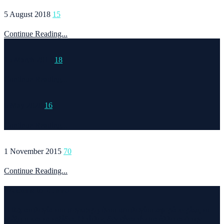
5 August 2018
15
Continue Reading...
15 March 2015
18
Continue Reading...
6 May 2020
16
Continue Reading...
1 November 2015
70
Continue Reading...
Welcome to Runvel
Η θεματολογία του συγκεκριμένου ιστολογίου αφορά κυρίως το
τρέξιμο και τα ταξίδια. Ο τίτλος δεν είναι τίποτα άλλο από την