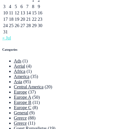
1
2
3
4
5
6
7
8
9
10
11
12
13
14
15
16
17
18
19
20
21
22
23
24
25
26
27
28
29
30
31
« Jul
Categories
Ads
(1)
Aerial
(4)
Africa
(1)
America
(35)
Asia
(95)
Central America
(20)
Europe
(37)
Europe A
(50)
Europe B
(11)
Europe C
(8)
General
(9)
Greece
(88)
Greece
(11)
Guest Runvelistas
(19)