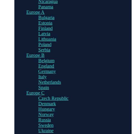
Nicaragua
Panama
Europe A
Bulgaria
Estonia
Finland
Latvia
Lithuania
Poland
Serbia
Europe B
Belgium
England
Germany
Italy
Netherlands
Spain
Europe C
Czech Republic
Denmark
Hungary
Norway
Russia
Sweden
Ukraine