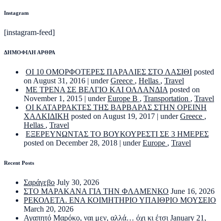
Instagram
[instagram-feed]
ΔΗΜΟΦΙΛΗ ΑΡΘΡΑ
ΟΙ 10 ΟΜΟΡΦΟΤΕΡΕΣ ΠΑΡΑΛΙΕΣ ΣΤΟ ΛΑΣΙΘΙ
posted
on August 31, 2016
|
under
Greece
,
Hellas
,
Travel
ΜΕ ΤΡΕΝΑ ΣΕ ΒΕΛΓΙΟ ΚΑΙ ΟΛΛΑΝΔΙΑ
posted on
November 1, 2015
|
under
Europe B
,
Transportation
,
Travel
ΟΙ ΚΑΤΑΡΡΑΚΤΕΣ ΤΗΣ ΒΑΡΒΑΡΑΣ ΣΤΗΝ ΟΡΕΙΝΗ
ΧΑΛΚΙΔΙΚΗ
posted on August 19, 2017
|
under
Greece
,
Hellas
,
Travel
ΕΞΕΡΕΥΝΩΝΤΑΣ ΤΟ ΒΟΥΚΟΥΡΕΣΤΙ ΣΕ 3 ΗΜΕΡΕΣ
posted on December 28, 2018
|
under
Europe
,
Travel
Recent Posts
Σαράγεβο
July 30, 2026
ΣΤΟ ΜΑΡΑΚΑΝΑ ΓΙΑ ΤΗΝ ΦΛΑΜΕΝΚΟ
June 16, 2026
ΡΕΚΟΛΕΤΑ. ΕΝΑ ΚΟΙΜΗΤΗΡΙΟ ΥΠΑΙΘΡΙΟ ΜΟΥΣΕΙΟ
March 20, 2026
Αγαπητό Μαρόκο, ναι μεν, αλλά… όχι κι έτσι
January 21,