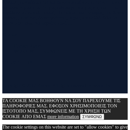
σύνθεση των λέξεων run και travel και εγένετο το runvel. Γενικά
θα αναφερόμαστε σε ότι μας ενδιαφέρει και μας γοητεύει . Για
παράδειγμα ένα καλό κρασί, μία έκθεση φωτογραφίας, οικολογικές
δράσεις ,υπαίθριες δραστηριότητες, τέχνες και πολλά άλλα θα
έχουν θέση εδώ. Να περνάτε καλά !!!
Contact
Contact Runvel
WORK WITH RUNVEL
TRUSTED BY :
_______________________________
Copyright © 2017 Runvel. All rights reserved. Powered by
www.atcreative.gr
ΤΑ COOKIE ΜΑΣ ΒΟΗΘΟΥΝ ΝΑ ΣΟΥ ΠΑΡΕΧΟΥΜΕ ΤΙΣ
ΠΛΗΡΟΦΟΡΙΕΣ ΜΑΣ. ΕΦΟΣΟΝ ΧΡΗΣΙΜΟΠΟΙΕΙΣ ΤΟΝ
ΙΣΤΟΤΟΠΟ ΜΑΣ, ΣΥΜΦΩΝΕΙΣ ΜΕ ΤΗ ΧΡΗΣΗ ΤΩΝ
COOKIE ΑΠΟ ΕΜΑΣ
more information
ΣΥΜΦΩΝΩ
The cookie settings on this website are set to "allow cookies" to give