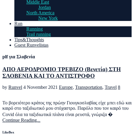
Middle East
Jordan
North America
New York
Run
Running
Trail running
Tips&Thoughts
Guest Runvelistas
plf για Σλοβενία
ΑΠΟ ΑΕΡΟΔΡΟΜΙΟ ΤΡΕΒΙΖΟ (Βενετία) ΣΤΗ
ΣΛΟΒΕΝΙΑ ΚΑΙ ΤΟ ΑΝΤΙΣΤΡΟΦΟ
by
Runvel
4 November 2021
Europe
,
Transportation
,
Travel
8
Το βορειότερο κράτος της πρώην Γιουγκοσλαβίας είχε μπει εδώ και
καιρό στο ταξιδιωτικό μου στόχαστρο. Παρόλο που τον καιρό του
Covid όλα τα ταξιδιωτικά πλάνα είναι ρευστά, γνώριζα �
Continue Reading...
LikeBox