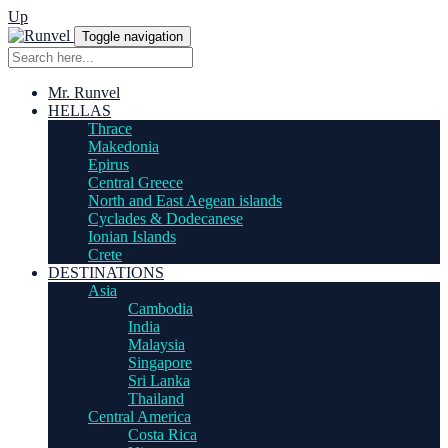
Up
Toggle navigation
Mr. Runvel
HELLAS
Thrace
Makedonia
Epirus
Central Greece
North and East Aegean islands
Cyclades & Dodecanese
Ionian Islands
Crete
DESTINATIONS
Asia
Cambodia
India
Malaysia
Singapore
Sri Lanka
Thailand
Central America
Costa Rica