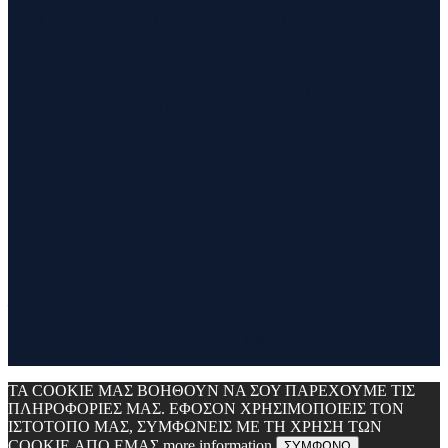
Η θεματολογία του συγκεκριμένου ιστολογίου αφορά κυρίως το
τρέξιμο και τα ταξίδια. Ο τίτλος δεν είναι τίποτα άλλο από την
σύνθεση των λέξεων run και travel και εγένετο το runvel. Γενικά
θα αναφερόμαστε σε ότι μας ενδιαφέρει και μας γοητεύει . Για
παράδειγμα ένα καλό κρασί, μία έκθεση φωτογραφίας, οικολογικές
δράσεις ,υπαίθριες δραστηριότητες, τέχνες και πολλά άλλα θα
έχουν θέση εδώ. Να περνάτε καλά !!!
Contact
Contact Runvel
WORK WITH RUNVEL
TRUSTED BY :
_______________________________
Copyright © 2017 Runvel. All rights reserved. Powered by
www.atcreative.gr
ΤΑ COOKIE ΜΑΣ ΒΟΗΘΟΥΝ ΝΑ ΣΟΥ ΠΑΡΕΧΟΥΜΕ ΤΙΣ
ΠΛΗΡΟΦΟΡΙΕΣ ΜΑΣ. ΕΦΟΣΟΝ ΧΡΗΣΙΜΟΠΟΙΕΙΣ ΤΟΝ
ΙΣΤΟΤΟΠΟ ΜΑΣ, ΣΥΜΦΩΝΕΙΣ ΜΕ ΤΗ ΧΡΗΣΗ ΤΩΝ
COOKIE ΑΠΟ ΕΜΑΣ
more information
ΣΥΜΦΩΝΩ