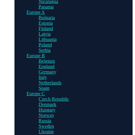
Nicaragua
Panama
Europe A
Bulgaria
Estonia
Finland
Latvia
Lithuania
Poland
Serbia
Europe B
Belgium
England
Germany
Italy
Netherlands
Spain
Europe C
Czech Republic
Denmark
Hungary
Norway
Russia
Sweden
Ukraine