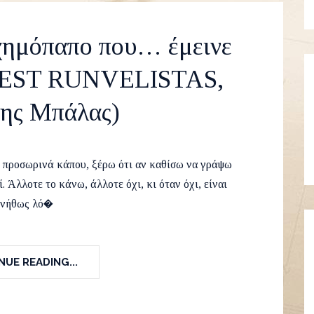
χημόπαπο που… έμεινε
UEST RUNVELISTAS,
ης Μπάλας)
8
Guest Runvelistas
,
Travel
12
 προσωρινά κάπου, ξέρω ότι αν καθίσω να γράψω
. Άλλοτε το κάνω, άλλοτε όχι, κι όταν όχι, είναι
υνήθως λό�
UE READING...