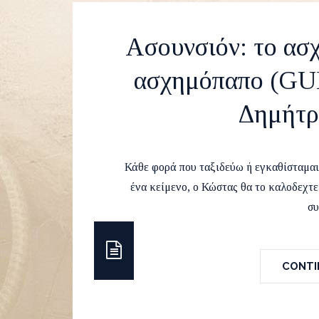
Ασουνσιόν: το ασ
ασχημόπαπο (G
Δημήτρ
by
Runvel
1 May 201
Κάθε φορά που ταξιδεύω ή εγκαθίσταμαι
ένα κείμενο, ο Κώστας θα το καλοδεχτεί
σ
CONTIN