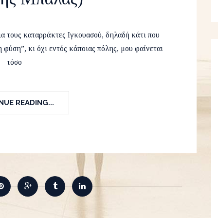
ica
,
Guest Runvelistas
,
South America
,
Travel
18
ια τους καταρράκτες Ιγκουασού, δηλαδή κάτι που
η φύση”, κι όχι εντός κάποιας πόλης, μου φαίνεται
τόσο
UE READING...