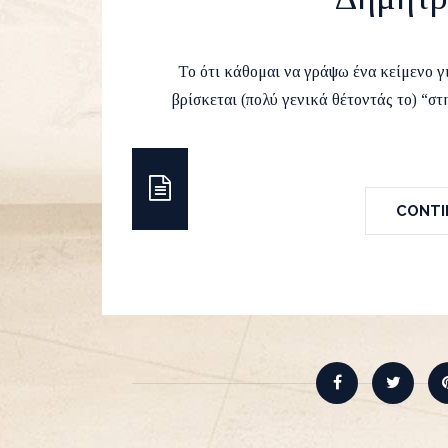
by
Runvel
2 January 2020
Amer
Το ότι κάθομαι να γράψω ένα κείμενο γ
βρίσκεται (πολύ γενικά θέτοντάς το) “στ
CONTIN