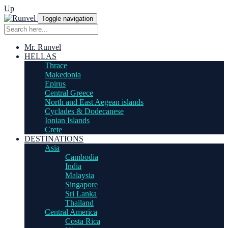
Up
Toggle navigation
Mr. Runvel
HELLAS
Thrace
Makedonia
Epirus
Central Greece
North and East Aegean islands
Cyclades & Dodecanese
Ionian Islands
Crete
DESTINATIONS
Asia
Cambodia
India
Malaysia
Singapore
Sri Lanka
Thailand
Central America
Costa Rica