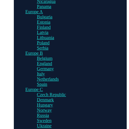
Nicaragua
Panama
Europe A
Bulgaria
Estonia
Finland
Latvia
Lithuania
Poland
Serbia
Europe B
Belgium
England
Germany
Italy
Netherlands
Spain
Europe C
Czech Republic
Denmark
Hungary
Norway
Russia
Sweden
Ukraine