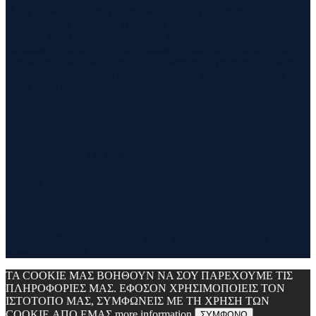
Η θεματολογία του συγκεκριμένου ιστολογίου αφορά κυρίως το
τρέξιμο και τα ταξίδια. Ο τίτλος δεν είναι τίποτα άλλο από την
σύνθεση των λέξεων run και travel και εγένετο το runvel. Γενικά
θα αναφερόμαστε σε ότι μας ενδιαφέρει και μας γοητεύει . Για
παράδειγμα ένα καλό κρασί, μία έκθεση φωτογραφίας, οικολογικές
δράσεις ,υπαίθριες δραστηριότητες, τέχνες και πολλά άλλα θα
έχουν θέση εδώ. Να περνάτε καλά !!!
Contact
Contact Runvel
WORK WITH RUNVEL
TRUSTED BY :
_______________________________
Copyright © 2017 Runvel. All rights reserved. Powered by
www.atcreative.gr
ΤΑ COOKIE ΜΑΣ ΒΟΗΘΟΥΝ ΝΑ ΣΟΥ ΠΑΡΕΧΟΥΜΕ ΤΙΣ
ΠΛΗΡΟΦΟΡΙΕΣ ΜΑΣ. ΕΦΟΣΟΝ ΧΡΗΣΙΜΟΠΟΙΕΙΣ ΤΟΝ
ΙΣΤΟΤΟΠΟ ΜΑΣ, ΣΥΜΦΩΝΕΙΣ ΜΕ ΤΗ ΧΡΗΣΗ ΤΩΝ
COOKIE ΑΠΟ ΕΜΑΣ
more information
ΣΥΜΦΩΝΩ