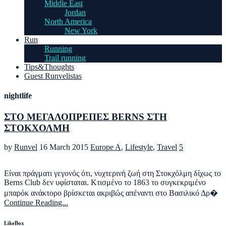
Middle East
Jordan
North America
New York
Run
Running
Trail running
Tips&Thoughts
Guest Runvelistas
nightlife
ΣΤΟ ΜΕΓΑΛΟΠΡΕΠΕΣ BERNS ΣΤΗ
ΣΤΟΚΧΟΛΜΗ
by
Runvel
16 March 2015
Europe A
,
Lifestyle
,
Travel
5
Είναι πράγματι γεγονός ότι, νυχτερινή ζωή στη Στοκχόλμη δίχως το
Berns Club δεν υφίσταται. Κτισμένο το 1863 το συγκεκριμένο
μπαρόκ ανάκτορο βρίσκεται ακριβώς απέναντι στο Βασιλικό Δρ�
Continue Reading...
LikeBox