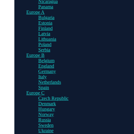
Nicaragua
Panama
Europe A
Bulgaria
Estonia
Finland
Latvia
Lithuania
Poland
Serbia
Europe B
Belgium
England
Germany
Italy
Netherlands
Spain
Europe C
Czech Republic
Denmark
Hungary
Norway
Russia
Sweden
Ukraine