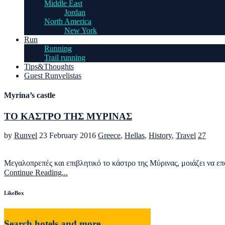
Middle East
Jordan
North America
New York
Run
Running
Trail running
Tips&Thoughts
Guest Runvelistas
Myrina’s castle
ΤΟ ΚΑΣΤΡΟ ΤΗΣ ΜΥΡΙΝΑΣ
by
Runvel
23 February 2016
Greece
,
Hellas
,
History
,
Travel
27
Μεγαλοπρεπές και επιβλητικό το κάστρο της Μύρινας, μοιάζει να ε
Continue Reading...
LikeBox
Search hotels and more...