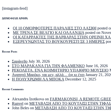
[instagram-feed]
ΔΗΜΟΦΙΛΗ ΑΡΘΡΑ
ΟΙ 10 ΟΜΟΡΦΟΤΕΡΕΣ ΠΑΡΑΛΙΕΣ ΣΤΟ ΛΑΣΙΘΙ
posted o
ΜΕ ΤΡΕΝΑ ΣΕ ΒΕΛΓΙΟ ΚΑΙ ΟΛΛΑΝΔΙΑ
posted on Nove
ΟΙ ΚΑΤΑΡΡΑΚΤΕΣ ΤΗΣ ΒΑΡΒΑΡΑΣ ΣΤΗΝ ΟΡΕΙΝΗ Χ
ΕΞΕΡΕΥΝΩΝΤΑΣ ΤΟ ΒΟΥΚΟΥΡΕΣΤΙ ΣΕ 3 ΗΜΕΡΕΣ
po
Recent Posts
Σαράγεβο
July 30, 2026
ΣΤΟ ΜΑΡΑΚΑΝΑ ΓΙΑ ΤΗΝ ΦΛΑΜΕΝΚΟ
June 16, 2026
ΡΕΚΟΛΕΤΑ. ΕΝΑ ΚΟΙΜΗΤΗΡΙΟ ΥΠΑΙΘΡΙΟ ΜΟΥΣΕΙΟ
Αγαπητό Μαρόκο, ναι μεν, αλλά… όχι κι έτσι
January 21, 202
Η ΠΟΛΥΧΡΩΜΗ ΛΑ ΜΠΟΚΑ
December 12, 2025
Recent Comments
Alexandra İzotikova
on
FARMAKONISI, A REMOTE GRE
Runvel
on
ΜΕΤΑΒΑΣΗ ΑΠΟ ΤΟ ΚΟΥΤΑΙΣΙ ΣΤΗΝ ΤΙΦΛΙ
John Beles
on
ΜΕΤΑΒΑΣΗ ΑΠΟ ΤΟ ΚΟΥΤΑΙΣΙ ΣΤΗΝ ΤΙ