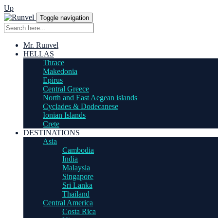
Up
Toggle navigation
Mr. Runvel
HELLAS
Thrace
Makedonia
Epirus
Central Greece
North and East Aegean islands
Cyclades & Dodecanese
Ionian Islands
Crete
DESTINATIONS
Asia
Cambodia
India
Malaysia
Singapore
Sri Lanka
Thailand
Central America
Costa Rica