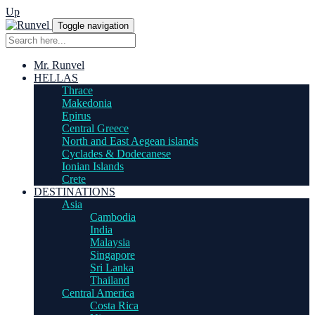
Up
Toggle navigation
Mr. Runvel
HELLAS
Thrace
Makedonia
Epirus
Central Greece
North and East Aegean islands
Cyclades & Dodecanese
Ionian Islands
Crete
DESTINATIONS
Asia
Cambodia
India
Malaysia
Singapore
Sri Lanka
Thailand
Central America
Costa Rica