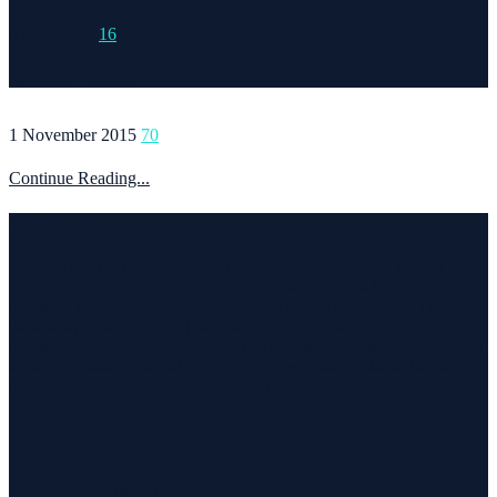
6 May 2020
16
Continue Reading...
1 November 2015
70
Continue Reading...
Welcome to Runvel
Η θεματολογία του συγκεκριμένου ιστολογίου αφορά κυρίως το
τρέξιμο και τα ταξίδια. Ο τίτλος δεν είναι τίποτα άλλο από την
σύνθεση των λέξεων run και travel και εγένετο το runvel. Γενικά
θα αναφερόμαστε σε ότι μας ενδιαφέρει και μας γοητεύει . Για
παράδειγμα ένα καλό κρασί, μία έκθεση φωτογραφίας, οικολογικές
δράσεις ,υπαίθριες δραστηριότητες, τέχνες και πολλά άλλα θα
έχουν θέση εδώ. Να περνάτε καλά !!!
Contact
Contact Runvel
WORK WITH RUNVEL