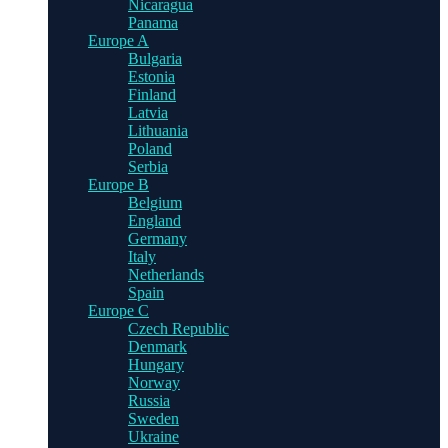
Nicaragua
Panama
Europe A
Bulgaria
Estonia
Finland
Latvia
Lithuania
Poland
Serbia
Europe B
Belgium
England
Germany
Italy
Netherlands
Spain
Europe C
Czech Republic
Denmark
Hungary
Norway
Russia
Sweden
Ukraine