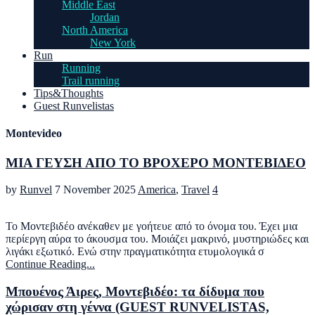
Middle East
Jordan
North America
New York
Run
Running
Trail running
Tips&Thoughts
Guest Runvelistas
Montevideo
ΜΙΑ ΓΕΥΣΗ ΑΠΟ ΤΟ ΒΡΟΧΕΡΟ ΜΟΝΤΕΒΙΔΕΟ
by
Runvel
7 November 2025
America
,
Travel
4
Το Μοντεβιδέο ανέκαθεν με γοήτευε από το όνομα του. Έχει μια
περίεργη αύρα το άκουσμα του. Μοιάζει μακρινό, μυστηριώδες και
λιγάκι εξωτικό. Ενώ στην πραγματικότητα ετυμολογικά σ
Continue Reading...
Μπουένος Άιρες, Μοντεβιδέο: τα δίδυμα που
χώρισαν στη γέννα (GUEST RUNVELISTAS,