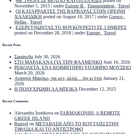
ΜΕ ΤΡΕΝΑ ΣΕ ΒΕΛΓΙΟ ΚΑΙ ΟΛΛΑΝΔΙΑ
posted on
November 1, 2015
|
under
Europe B
,
Transportation
,
Travel
ΟΙ ΚΑΤΑΡΡΑΚΤΕΣ ΤΗΣ ΒΑΡΒΑΡΑΣ ΣΤΗΝ ΟΡΕΙΝΗ
ΧΑΛΚΙΔΙΚΗ
posted on August 19, 2017
|
under
Greece
,
Hellas
,
Travel
ΕΞΕΡΕΥΝΩΝΤΑΣ ΤΟ ΒΟΥΚΟΥΡΕΣΤΙ ΣΕ 3 ΗΜΕΡΕΣ
posted on December 28, 2018
|
under
Europe
,
Travel
Recent Posts
Σαράγεβο
July 30, 2026
ΣΤΟ ΜΑΡΑΚΑΝΑ ΓΙΑ ΤΗΝ ΦΛΑΜΕΝΚΟ
June 16, 2026
ΡΕΚΟΛΕΤΑ. ΕΝΑ ΚΟΙΜΗΤΗΡΙΟ ΥΠΑΙΘΡΙΟ ΜΟΥΣΕΙΟ
March 20, 2026
Αγαπητό Μαρόκο, ναι μεν, αλλά… όχι κι έτσι
January 21,
2026
Η ΠΟΛΥΧΡΩΜΗ ΛΑ ΜΠΟΚΑ
December 12, 2025
Recent Comments
Alexandra İzotikova
on
FARMAKONISI, A REMOTE
GREEK ISLAND
Runvel
on
ΜΕΤΑΒΑΣΗ ΑΠΟ ΤΟ ΚΟΥΤΑΙΣΙ ΣΤΗΝ
ΤΙΦΛΙΔΑ ΚΑΙ ΤΟ ΑΝΤΙΣΤΡΟΦΟ