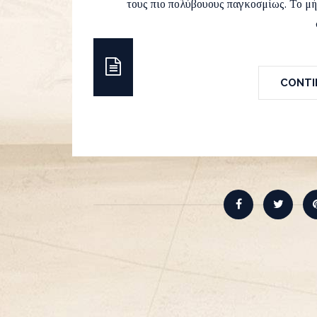
τους πιο πολύβουους παγκοσμίως. Το μή
CONTIN