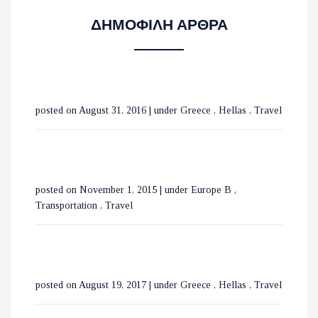
ΜΕ ΤΡΕΝΑ ΣΕ ΒΕΛΓΙΟ ΚΑΙ
ΔΗΜΟΦΙΛΗ ΑΡΘΡΑ
ΟΛΛΑΝΔΙΑ
ΟΙ ΚΑΤΑΡΡΑΚΤΕΣ ΤΗΣ
posted on August 31, 2016
|
under
Greece
,
Hellas
,
Travel
ΒΑΡΒΑΡΑΣ ΣΤΗΝ ΟΡΕΙΝΗ
ΧΑΛΚΙΔΙΚΗ
ΕΞΕΡΕΥΝΩΝΤΑΣ ΤΟ
posted on November 1, 2015
|
under
Europe B
,
ΒΟΥΚΟΥΡΕΣΤΙ ΣΕ 3 ΗΜΕΡΕΣ
Transportation
,
Travel
posted on August 19, 2017
|
under
Greece
,
Hellas
,
Travel