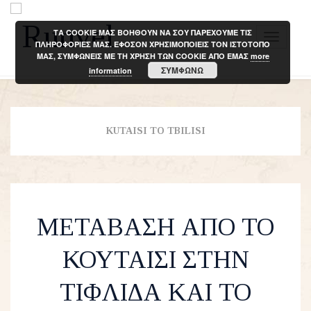
ΤΑ COOKIE ΜΑΣ ΒΟΗΘΟΥΝ ΝΑ ΣΟΥ ΠΑΡΕΧΟΥΜΕ ΤΙΣ
T
ΠΛΗΡΟΦΟΡΙΕΣ ΜΑΣ. ΕΦΟΣΟΝ ΧΡΗΣΙΜΟΠΟΙΕΙΣ ΤΟΝ ΙΣΤΟΤΟΠΟ
ΜΑΣ, ΣΥΜΦΩΝΕΙΣ ΜΕ ΤΗ ΧΡΗΣΗ ΤΩΝ COOKIE ΑΠΟ ΕΜΑΣ
more
o
ΣΥΜΦΩΝΩ
information
g
g
l
e
KUTAISI TO TBILISI
n
a
v
i
ΜΕΤΑΒΑΣΗ ΑΠΟ ΤΟ
g
a
ΚΟΥΤΑΙΣΙ ΣΤΗΝ
t
i
ΤΙΦΛΙΔΑ ΚΑΙ ΤΟ
o
n