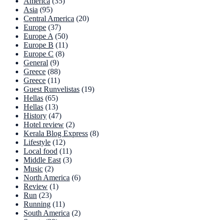
America
(35)
Asia
(95)
Central America
(20)
Europe
(37)
Europe A
(50)
Europe B
(11)
Europe C
(8)
General
(9)
Greece
(88)
Greece
(11)
Guest Runvelistas
(19)
Hellas
(65)
Hellas
(13)
History
(47)
Hotel review
(2)
Kerala Blog Express
(8)
Lifestyle
(12)
Local food
(11)
Middle East
(3)
Music
(2)
North America
(6)
Review
(1)
Run
(23)
Running
(11)
South America
(2)