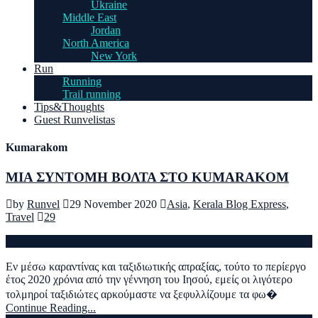
Ukraine
Middle East
Jordan
North America
New York
Run
Running
Trail running
Tips&Thoughts
Guest Runvelistas
Kumarakom
MIA ΣΥΝΤΟΜΗ ΒΟΛΤΑ ΣΤΟ KUMARAKOM
by
Runvel
29 November 2020
Asia
,
Kerala Blog Express
,
Travel
29
Eν μέσω καραντίνας και ταξιδιωτικής απραξίας, τούτο το περίεργο
έτος 2020 χρόνια από την γέννηση του Ιησού, εμείς οι λιγότερο
τολμηροί ταξιδιώτες αρκούμαστε να ξεφυλλίζουμε τα φω�
Continue Reading...