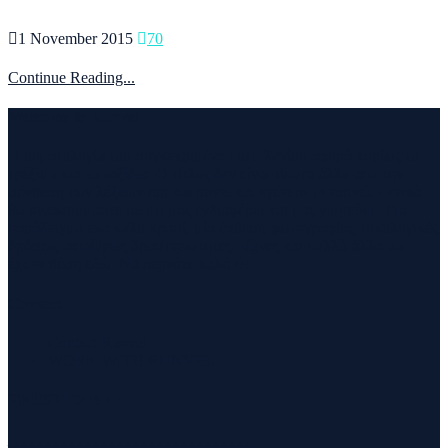
1 November 2015
70
Continue Reading...
Welcome to Runvel
Η θεματολογία του συγκεκριμένου ιστολογίου αφορά κυρίως το
τρέξιμο και τα ταξίδια. Ο τίτλος δεν είναι τίποτα άλλο από την
σύνθεση των λέξεων run και travel και εγένετο το runvel. Γενικά
θα αναφερόμαστε σε ότι μας ενδιαφέρει και μας γοητεύει . Για
παράδειγμα ένα καλό κρασί, μία έκθεση φωτογραφίας, οικολογικές
δράσεις ,υπαίθριες δραστηριότητες, τέχνες και πολλά άλλα θα
έχουν θέση εδώ. Να περνάτε καλά !!!
Contact
Contact Runvel
WORK WITH RUNVEL
TRUSTED BY :
_______________________________