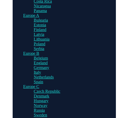
Costa Rica
Nicaragua
Panama
Europe A
Bulgaria
Estonia
Finland
Latvia
Lithuania
Poland
Serbia
Europe B
Belgium
England
Germany
Italy
Netherlands
Spain
Europe C
Czech Republic
Denmark
Hungary
Norway
Russia
Sweden