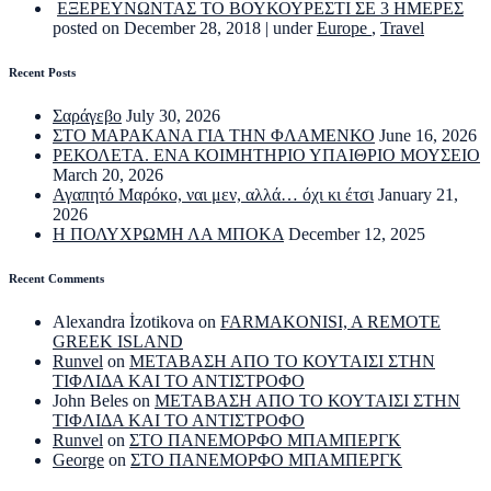
ΕΞΕΡΕΥΝΩΝΤΑΣ ΤΟ ΒΟΥΚΟΥΡΕΣΤΙ ΣΕ 3 ΗΜΕΡΕΣ
posted on December 28, 2018
|
under
Europe
,
Travel
Recent Posts
Σαράγεβο
July 30, 2026
ΣΤΟ ΜΑΡΑΚΑΝΑ ΓΙΑ ΤΗΝ ΦΛΑΜΕΝΚΟ
June 16, 2026
ΡΕΚΟΛΕΤΑ. ΕΝΑ ΚΟΙΜΗΤΗΡΙΟ ΥΠΑΙΘΡΙΟ ΜΟΥΣΕΙΟ
March 20, 2026
Αγαπητό Μαρόκο, ναι μεν, αλλά… όχι κι έτσι
January 21,
2026
Η ΠΟΛΥΧΡΩΜΗ ΛΑ ΜΠΟΚΑ
December 12, 2025
Recent Comments
Alexandra İzotikova
on
FARMAKONISI, A REMOTE
GREEK ISLAND
Runvel
on
ΜΕΤΑΒΑΣΗ ΑΠΟ ΤΟ ΚΟΥΤΑΙΣΙ ΣΤΗΝ
ΤΙΦΛΙΔΑ ΚΑΙ ΤΟ ΑΝΤΙΣΤΡΟΦΟ
John Beles
on
ΜΕΤΑΒΑΣΗ ΑΠΟ ΤΟ ΚΟΥΤΑΙΣΙ ΣΤΗΝ
ΤΙΦΛΙΔΑ ΚΑΙ ΤΟ ΑΝΤΙΣΤΡΟΦΟ
Runvel
on
ΣΤΟ ΠΑΝΕΜΟΡΦΟ ΜΠΑΜΠΕΡΓΚ
George
on
ΣΤΟ ΠΑΝΕΜΟΡΦΟ ΜΠΑΜΠΕΡΓΚ