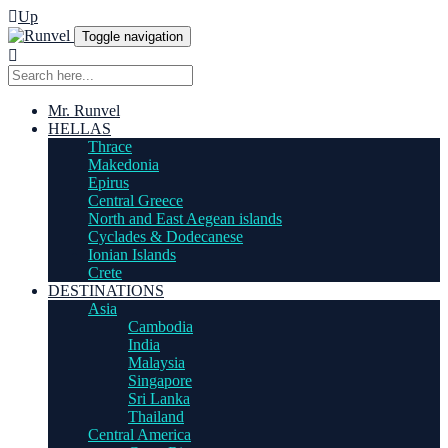
Up
Toggle navigation
Mr. Runvel
HELLAS
Thrace
Makedonia
Epirus
Central Greece
North and East Aegean islands
Cyclades & Dodecanese
Ionian Islands
Crete
DESTINATIONS
Asia
Cambodia
India
Malaysia
Singapore
Sri Lanka
Thailand
Central America