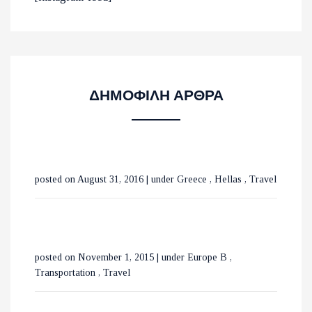
ΠΑΡΑΛΙΕΣ ΣΤΟ ΛΑΣΙΘΙ
ΜΕ ΤΡΕΝΑ ΣΕ ΒΕΛΓΙΟ ΚΑΙ
ΔΗΜΟΦΙΛΗ ΑΡΘΡΑ
ΟΛΛΑΝΔΙΑ
ΟΙ ΚΑΤΑΡΡΑΚΤΕΣ ΤΗΣ
posted on August 31, 2016
|
under
Greece
,
Hellas
,
Travel
ΒΑΡΒΑΡΑΣ ΣΤΗΝ ΟΡΕΙΝΗ
ΧΑΛΚΙΔΙΚΗ
ΕΞΕΡΕΥΝΩΝΤΑΣ ΤΟ
posted on November 1, 2015
|
under
Europe B
,
ΒΟΥΚΟΥΡΕΣΤΙ ΣΕ 3 ΗΜΕΡΕΣ
Transportation
,
Travel