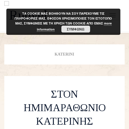
ΤΑ COOKIE ΜΑΣ ΒΟΗΘΟΥΝ ΝΑ ΣΟΥ ΠΑΡΕΧΟΥΜΕ ΤΙΣ
T
ΠΛΗΡΟΦΟΡΙΕΣ ΜΑΣ. ΕΦΟΣΟΝ ΧΡΗΣΙΜΟΠΟΙΕΙΣ ΤΟΝ ΙΣΤΟΤΟΠΟ
ΜΑΣ, ΣΥΜΦΩΝΕΙΣ ΜΕ ΤΗ ΧΡΗΣΗ ΤΩΝ COOKIE ΑΠΟ ΕΜΑΣ
more
o
ΣΥΜΦΩΝΩ
information
g
g
l
e
KATERINI
n
a
v
i
ΣΤΟΝ
g
a
ΗΜΙΜΑΡΑΘΩΝΙΟ
t
i
ΚΑΤΕΡΙΝΗΣ
o
n