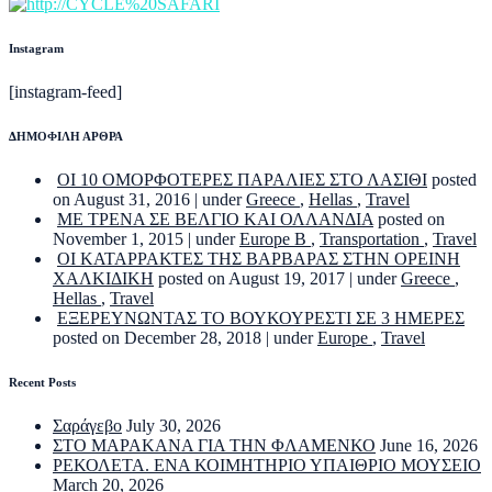
Instagram
[instagram-feed]
ΔΗΜΟΦΙΛΗ ΑΡΘΡΑ
ΟΙ 10 ΟΜΟΡΦΟΤΕΡΕΣ ΠΑΡΑΛΙΕΣ ΣΤΟ ΛΑΣΙΘΙ
posted
on August 31, 2016
|
under
Greece
,
Hellas
,
Travel
ΜΕ ΤΡΕΝΑ ΣΕ ΒΕΛΓΙΟ ΚΑΙ ΟΛΛΑΝΔΙΑ
posted on
November 1, 2015
|
under
Europe B
,
Transportation
,
Travel
ΟΙ ΚΑΤΑΡΡΑΚΤΕΣ ΤΗΣ ΒΑΡΒΑΡΑΣ ΣΤΗΝ ΟΡΕΙΝΗ
ΧΑΛΚΙΔΙΚΗ
posted on August 19, 2017
|
under
Greece
,
Hellas
,
Travel
ΕΞΕΡΕΥΝΩΝΤΑΣ ΤΟ ΒΟΥΚΟΥΡΕΣΤΙ ΣΕ 3 ΗΜΕΡΕΣ
posted on December 28, 2018
|
under
Europe
,
Travel
Recent Posts
Σαράγεβο
July 30, 2026
ΣΤΟ ΜΑΡΑΚΑΝΑ ΓΙΑ ΤΗΝ ΦΛΑΜΕΝΚΟ
June 16, 2026
ΡΕΚΟΛΕΤΑ. ΕΝΑ ΚΟΙΜΗΤΗΡΙΟ ΥΠΑΙΘΡΙΟ ΜΟΥΣΕΙΟ
March 20, 2026