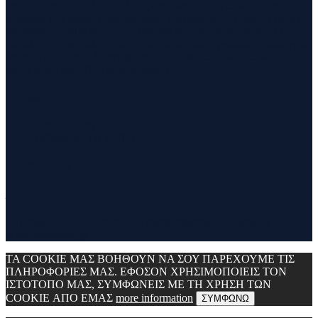
τρέξιμο και τα ταξίδια. Ο τίτλος δεν είναι τίποτα άλλο από την
σύνθεση των λέξεων run και travel και εγένετο το runvel. Γενικά
θα αναφερόμαστε σε ότι μας ενδιαφέρει και μας γοητεύει . Για
παράδειγμα ένα καλό κρασί, μία έκθεση φωτογραφίας, οικολογικές
δράσεις ,υπαίθριες δραστηριότητες, τέχνες και πολλά άλλα θα
έχουν θέση εδώ. Να περνάτε καλά !!!
Contact
Contact Runvel
WORK WITH RUNVEL
TRUSTED BY :
_______________________________
Copyright © 2017 Runvel. All rights reserved. Powered by
www.atcreative.gr
ΤΑ COOKIE ΜΑΣ ΒΟΗΘΟΥΝ ΝΑ ΣΟΥ ΠΑΡΕΧΟΥΜΕ ΤΙΣ
ΠΛΗΡΟΦΟΡΙΕΣ ΜΑΣ. ΕΦΟΣΟΝ ΧΡΗΣΙΜΟΠΟΙΕΙΣ ΤΟΝ
ΙΣΤΟΤΟΠΟ ΜΑΣ, ΣΥΜΦΩΝΕΙΣ ΜΕ ΤΗ ΧΡΗΣΗ ΤΩΝ
COOKIE ΑΠΟ ΕΜΑΣ
more information
ΣΥΜΦΩΝΩ