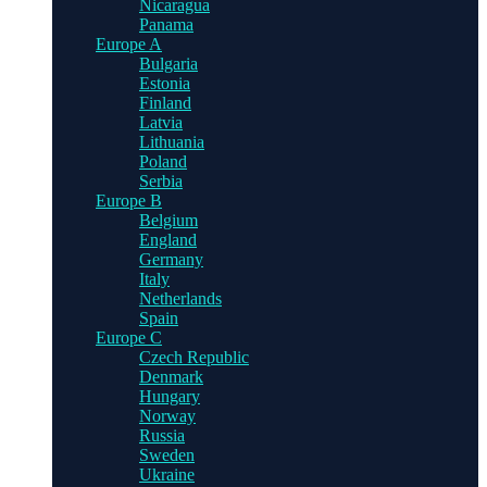
Nicaragua
Panama
Europe A
Bulgaria
Estonia
Finland
Latvia
Lithuania
Poland
Serbia
Europe B
Belgium
England
Germany
Italy
Netherlands
Spain
Europe C
Czech Republic
Denmark
Hungary
Norway
Russia
Sweden
Ukraine