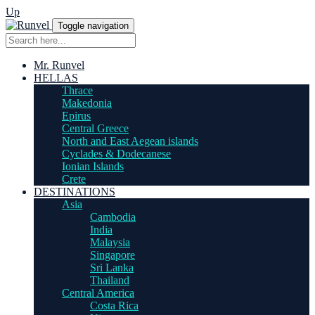
Up
Toggle navigation
Mr. Runvel
HELLAS
Thrace
Makedonia
Epirus
Central Greece
North and East Aegean islands
Cyclades & Dodecanese
Ionian Islands
Crete
DESTINATIONS
Asia
Cambodia
India
Malaysia
Singapore
Sri Lanka
Thailand
Central America
Costa Rica