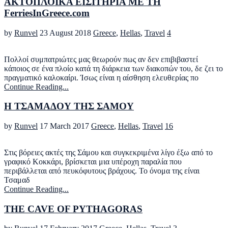
ΑΚΤΟΠΛΟΪΚΑ ΕΙΣΙΤΗΡΙΑ ΜΕ ΤΗ
FerriesInGreece.com
by
Runvel
23 August 2018
Greece
,
Hellas
,
Travel
4
Πολλοί συμπατριώτες μας θεωρούν πως αν δεν επιβιβαστεί
κάποιος σε ένα πλοίο κατά τη διάρκεια των διακοπών του, δε ζει το
πραγματικό καλοκαίρι. Ίσως είναι η αίσθηση ελευθερίας πο
Continue Reading...
Η ΤΣΑΜΑΔΟΥ ΤΗΣ ΣΑΜΟΥ
by
Runvel
17 March 2017
Greece
,
Hellas
,
Travel
16
Στις βόρειες ακτές της Σάμου και συγκεκριμένα λίγο έξω από το
γραφικό Κοκκάρι, βρίσκεται μια υπέροχη παραλία που
περιβάλλεται από πευκόφυτους βράχους. Το όνομα της είναι
Τσαμαδ
Continue Reading...
THE CAVE OF PYTHAGORAS