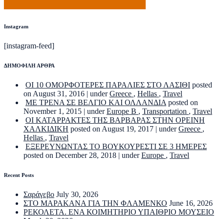
Instagram
[instagram-feed]
ΔΗΜΟΦΙΛΗ ΑΡΘΡΑ
ΟΙ 10 ΟΜΟΡΦΟΤΕΡΕΣ ΠΑΡΑΛΙΕΣ ΣΤΟ ΛΑΣΙΘΙ
posted
on August 31, 2016
|
under
Greece
,
Hellas
,
Travel
ΜΕ ΤΡΕΝΑ ΣΕ ΒΕΛΓΙΟ ΚΑΙ ΟΛΛΑΝΔΙΑ
posted on
November 1, 2015
|
under
Europe B
,
Transportation
,
Travel
ΟΙ ΚΑΤΑΡΡΑΚΤΕΣ ΤΗΣ ΒΑΡΒΑΡΑΣ ΣΤΗΝ ΟΡΕΙΝΗ
ΧΑΛΚΙΔΙΚΗ
posted on August 19, 2017
|
under
Greece
,
Hellas
,
Travel
ΕΞΕΡΕΥΝΩΝΤΑΣ ΤΟ ΒΟΥΚΟΥΡΕΣΤΙ ΣΕ 3 ΗΜΕΡΕΣ
posted on December 28, 2018
|
under
Europe
,
Travel
Recent Posts
Σαράγεβο
July 30, 2026
ΣΤΟ ΜΑΡΑΚΑΝΑ ΓΙΑ ΤΗΝ ΦΛΑΜΕΝΚΟ
June 16, 2026
ΡΕΚΟΛΕΤΑ. ΕΝΑ ΚΟΙΜΗΤΗΡΙΟ ΥΠΑΙΘΡΙΟ ΜΟΥΣΕΙΟ