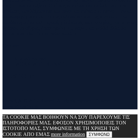
τρέξιμο και τα ταξίδια. Ο τίτλος δεν είναι τίποτα άλλο από την
σύνθεση των λέξεων run και travel και εγένετο το runvel. Γενικά
θα αναφερόμαστε σε ότι μας ενδιαφέρει και μας γοητεύει . Για
παράδειγμα ένα καλό κρασί, μία έκθεση φωτογραφίας, οικολογικές
δράσεις ,υπαίθριες δραστηριότητες, τέχνες και πολλά άλλα θα
έχουν θέση εδώ. Να περνάτε καλά !!!
Contact
Contact Runvel
WORK WITH RUNVEL
TRUSTED BY :
_______________________________
Copyright © 2017 Runvel. All rights reserved. Powered by
www.atcreative.gr
ΤΑ COOKIE ΜΑΣ ΒΟΗΘΟΥΝ ΝΑ ΣΟΥ ΠΑΡΕΧΟΥΜΕ ΤΙΣ
ΠΛΗΡΟΦΟΡΙΕΣ ΜΑΣ. ΕΦΟΣΟΝ ΧΡΗΣΙΜΟΠΟΙΕΙΣ ΤΟΝ
ΙΣΤΟΤΟΠΟ ΜΑΣ, ΣΥΜΦΩΝΕΙΣ ΜΕ ΤΗ ΧΡΗΣΗ ΤΩΝ
COOKIE ΑΠΟ ΕΜΑΣ
more information
ΣΥΜΦΩΝΩ