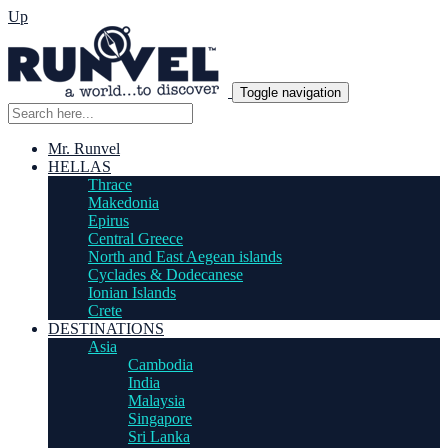
Up
Toggle navigation
Mr. Runvel
HELLAS
Thrace
Makedonia
Epirus
Central Greece
North and East Aegean islands
Cyclades & Dodecanese
Ionian Islands
Crete
DESTINATIONS
Asia
Cambodia
India
Malaysia
Singapore
Sri Lanka