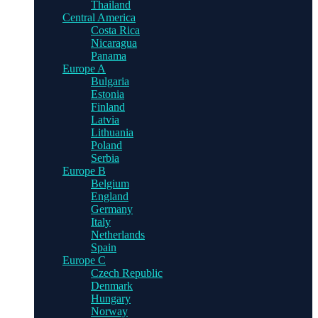
Thailand
Central America
Costa Rica
Nicaragua
Panama
Europe A
Bulgaria
Estonia
Finland
Latvia
Lithuania
Poland
Serbia
Europe B
Belgium
England
Germany
Italy
Netherlands
Spain
Europe C
Czech Republic
Denmark
Hungary
Norway