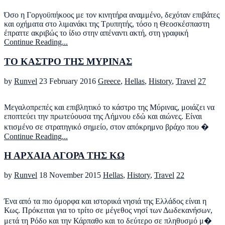
Όσο η Γοργοϋπήκοος με τον κινητήρα αναμμένο, δεχόταν επιβάτες
και οχήματα στο λιμανάκι της Τρυπητής, τόσο η Θεοσκέσπαστη
έπραττε ακριβώς το ίδιο στην απέναντι ακτή, στη γραφική
Continue Reading...
ΤΟ ΚΑΣΤΡΟ ΤΗΣ ΜΥΡΙΝΑΣ
by
Runvel
23 February 2016
Greece
,
Hellas
,
History
,
Travel
27
Μεγαλοπρεπές και επιβλητικό το κάστρο της Μύρινας, μοιάζει να
εποπτεύει την πρωτεύουσα της Λήμνου εδώ και αιώνες. Είναι
κτισμένο σε στρατηγικό σημείο, στον απόκρημνο βράχο που �
Continue Reading...
H AΡΧΑΙΑ ΑΓΟΡΑ ΤΗΣ ΚΩ
by
Runvel
18 November 2015
Hellas
,
History
,
Travel
22
Ένα από τα πιο όμορφα και ιστορικά νησιά της Ελλάδος είναι η
Κως. Πρόκειται για το τρίτο σε μέγεθος νησί των Δωδεκανήσων,
μετά τη Ρόδο και την Κάρπαθο και το δεύτερο σε πληθυσμό μ�