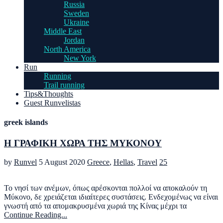
Russia
Sweden
Ukraine
Middle East
Jordan
North America
New York
Run
Running
Trail running
Tips&Thoughts
Guest Runvelistas
greek islands
Η ΓΡΑΦΙΚΗ ΧΩΡΑ ΤΗΣ ΜΥΚΟΝΟΥ
by
Runvel
5 August 2020
Greece
,
Hellas
,
Travel
25
Το νησί των ανέμων, όπως αρέσκονται πολλοί να αποκαλούν τη
Μύκονο, δε χρειάζεται ιδιαίτερες συστάσεις. Ενδεχομένως να είναι
γνωστή από τα απομακρυσμένα χωριά της Κίνας μέχρι τα
Continue Reading...