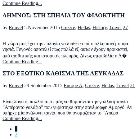
Continue Reading...
ΛΗΜΝΟΣ: ΣΤΗ ΣΠΗΛΙΑ ΤΟΥ ΦΙΛΟΚΤΗΤΗ
by
Runvel
5 November 2015
Greece
,
Hellas
,
History
,
Travel
27
H χώρα μας έχει την ευλογία να διαθέτει πάμπολλα πανέμορφα
νησιά. Γεγονός αποτελεί πως πολλά εξ αυτών έχουν προικιστεί,
από αισθητικής και ιστορικής πλευράς. Δίχως αμφιβολία η Λ�
Continue Reading...
ΣΤΟ ΕΞΩΤΙΚΟ ΚΑΘΙΣΜΑ ΤΗΣ ΛΕΥΚΑΔΑΣ
by
Runvel
29 September 2015
Europe A
,
Greece
,
Hellas
,
Travel
21
Είναι λογικό, πολλοί από εμάς να θυμούνται την γαλλική ταινία
“Απέραντο γαλάζιο” που γυρίστηκε στην πανέμορφη Αμοργό. Αν
υπήρχε μία ανάλογη ταινία, που θα ονομαζόταν το “Απέρα
Continue Reading...
1
2