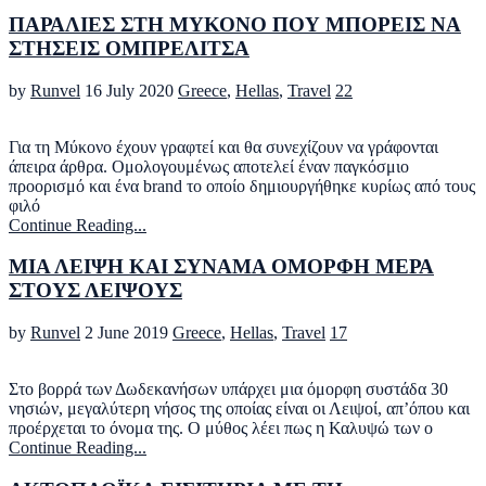
ΠΑΡΑΛΙΕΣ ΣΤΗ ΜΥΚΟΝΟ ΠΟΥ ΜΠΟΡΕΙΣ ΝΑ
ΣΤΗΣΕΙΣ ΟΜΠΡΕΛΙΤΣΑ
by
Runvel
16 July 2020
Greece
,
Hellas
,
Travel
22
Για τη Μύκονο έχουν γραφτεί και θα συνεχίζουν να γράφονται
άπειρα άρθρα. Ομολογουμένως αποτελεί έναν παγκόσμιο
προορισμό και ένα brand το οποίο δημιουργήθηκε κυρίως από τους
φιλό
Continue Reading...
ΜΙΑ ΛΕΙΨΗ ΚΑΙ ΣΥΝΑΜΑ ΟΜΟΡΦΗ ΜΕΡΑ
ΣΤΟΥΣ ΛΕΙΨΟΥΣ
by
Runvel
2 June 2019
Greece
,
Hellas
,
Travel
17
Στο βορρά των Δωδεκανήσων υπάρχει μια όμορφη συστάδα 30
νησιών, μεγαλύτερη νήσος της οποίας είναι οι Λειψοί, απ’όπου και
προέρχεται το όνομα της. Ο μύθος λέει πως η Καλυψώ των ο
Continue Reading...