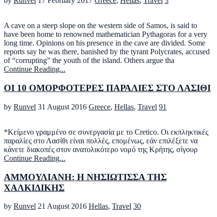
by
Runvel
17 February 2017
Greece
,
Hellas
,
Travel
3
A cave on a steep slope on the western side of Samos, is said to
have been home to renowned mathematician Pythagoras for a very
long time. Opinions on his presence in the cave are divided. Some
reports say he was there, banished by the tyrant Polycrates, accused
of “corrupting” the youth of the island. Others argue tha
Continue Reading...
ΟΙ 10 ΟΜΟΡΦΟΤΕΡΕΣ ΠΑΡΑΛΙΕΣ ΣΤΟ ΛΑΣΙΘΙ
by
Runvel
31 August 2016
Greece
,
Hellas
,
Travel
91
*Κείμενο γραμμένο σε συνεργασία με τo Cretico. Οι εκπληκτικές
παραλίες στο Λασίθι είναι πολλές, επομένως, εάν επιλέξετε να
κάνετε διακοπές στον ανατολικότερο νομό της Κρήτης, σίγουρ
Continue Reading...
ΑΜΜΟΥΛΙΑΝΗ: Η ΝΗΣΙΩΤΙΣΣΑ ΤΗΣ
ΧΑΛΚΙΔΙΚΗΣ
by
Runvel
21 August 2016
Hellas
,
Travel
30