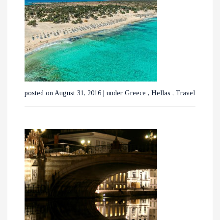
ΜΕ ΤΡΕΝΑ ΣΕ ΒΕΛΓΙΟ ΚΑΙ
ΟΛΛΑΝΔΙΑ
posted on August 31, 2016
|
under
Greece
,
Hellas
,
Travel
ΟΙ ΚΑΤΑΡΡΑΚΤΕΣ ΤΗΣ
ΒΑΡΒΑΡΑΣ ΣΤΗΝ ΟΡΕΙΝΗ
ΧΑΛΚΙΔΙΚΗ