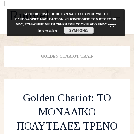
ΤΑ COOKIE ΜΑΣ ΒΟΗΘΟΥΝ ΝΑ ΣΟΥ ΠΑΡΕΧΟΥΜΕ ΤΙΣ
T
ΠΛΗΡΟΦΟΡΙΕΣ ΜΑΣ. ΕΦΟΣΟΝ ΧΡΗΣΙΜΟΠΟΙΕΙΣ ΤΟΝ ΙΣΤΟΤΟΠΟ
ΜΑΣ, ΣΥΜΦΩΝΕΙΣ ΜΕ ΤΗ ΧΡΗΣΗ ΤΩΝ COOKIE ΑΠΟ ΕΜΑΣ
more
o
ΣΥΜΦΩΝΩ
information
g
g
l
e
GOLDEN CHARIOT TRAIN
n
a
v
i
Golden Chariot: ΤΟ
g
a
ΜΟΝΑΔΙΚΟ
t
i
ΠΟΛΥΤΕΛΕΣ ΤΡΕΝΟ
o
n