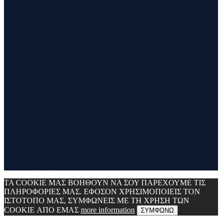
τρέξιμο και τα ταξίδια. Ο τίτλος δεν είναι τίποτα άλλο από την
σύνθεση των λέξεων run και travel και εγένετο το runvel. Γενικά
θα αναφερόμαστε σε ότι μας ενδιαφέρει και μας γοητεύει . Για
παράδειγμα ένα καλό κρασί, μία έκθεση φωτογραφίας, οικολογικές
δράσεις ,υπαίθριες δραστηριότητες, τέχνες και πολλά άλλα θα
έχουν θέση εδώ. Να περνάτε καλά !!!
Contact
Contact Runvel
WORK WITH RUNVEL
TRUSTED BY :
_______________________________
Copyright © 2017 Runvel. All rights reserved. Powered by
www.atcreative.gr
ΤΑ COOKIE ΜΑΣ ΒΟΗΘΟΥΝ ΝΑ ΣΟΥ ΠΑΡΕΧΟΥΜΕ ΤΙΣ
ΠΛΗΡΟΦΟΡΙΕΣ ΜΑΣ. ΕΦΟΣΟΝ ΧΡΗΣΙΜΟΠΟΙΕΙΣ ΤΟΝ
ΙΣΤΟΤΟΠΟ ΜΑΣ, ΣΥΜΦΩΝΕΙΣ ΜΕ ΤΗ ΧΡΗΣΗ ΤΩΝ
COOKIE ΑΠΟ ΕΜΑΣ
more information
ΣΥΜΦΩΝΩ