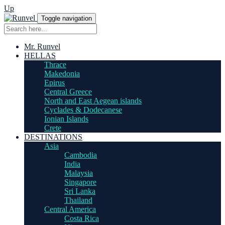
Up
Toggle navigation
Mr. Runvel
HELLAS
Thrace
Makedonia
Epirus
Central Greece
North and East Aegean islands
Cyclades & Dodecanese
Ionian Islands
Crete
DESTINATIONS
Asia
Cambodia
India
Malaysia
Singapore
Sri Lanka
Thailand
Central America
Costa Rica