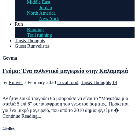
Middle East
Jordan
North America
New York
Run
Running
Trail running
Tips&Thoughts
Guest Runvelistas
Gevma
Γεύμα: Ένα αυθεντικό μαγειρείο στην Καλαμαριά
by
Runvel
7 February 2020
Local food
,
Tips&Thoughts
19
Αν ήταν λαϊκό τραγούδι θα μπορούσε να είναι το “Μαγαζάκι μια
σταλιά 5 επί 6” σε παράφραση του γνωστού άσματος. Πρόκειται
για ένα μικρό μαγειρείο, που από το 2010 δημιουργεί με �
Continue Reading...
LikeBox