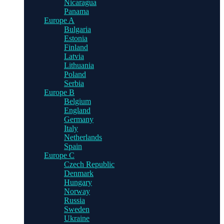
Nicaragua
Panama
Europe A
Bulgaria
Estonia
Finland
Latvia
Lithuania
Poland
Serbia
Europe B
Belgium
England
Germany
Italy
Netherlands
Spain
Europe C
Czech Republic
Denmark
Hungary
Norway
Russia
Sweden
Ukraine