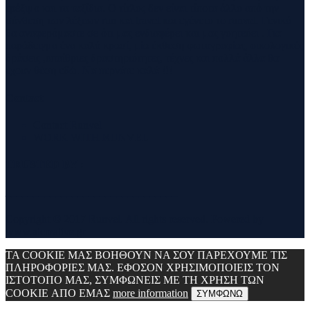
τρέξιμο και τα ταξίδια. Ο τίτλος δεν είναι τίποτα άλλο από την
σύνθεση των λέξεων run και travel και εγένετο το runvel. Γενικά
θα αναφερόμαστε σε ότι μας ενδιαφέρει και μας γοητεύει . Για
παράδειγμα ένα καλό κρασί, μία έκθεση φωτογραφίας, οικολογικές
δράσεις ,υπαίθριες δραστηριότητες, τέχνες και πολλά άλλα θα
έχουν θέση εδώ. Να περνάτε καλά !!!
Contact
Contact Runvel
WORK WITH RUNVEL
TRUSTED BY :
_______________________________
Copyright © 2017 Runvel. All rights reserved. Powered by
www.atcreative.gr
ΤΑ COOKIE ΜΑΣ ΒΟΗΘΟΥΝ ΝΑ ΣΟΥ ΠΑΡΕΧΟΥΜΕ ΤΙΣ
ΠΛΗΡΟΦΟΡΙΕΣ ΜΑΣ. ΕΦΟΣΟΝ ΧΡΗΣΙΜΟΠΟΙΕΙΣ ΤΟΝ
ΙΣΤΟΤΟΠΟ ΜΑΣ, ΣΥΜΦΩΝΕΙΣ ΜΕ ΤΗ ΧΡΗΣΗ ΤΩΝ
COOKIE ΑΠΟ ΕΜΑΣ
more information
ΣΥΜΦΩΝΩ