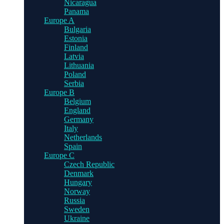
Nicaragua
Panama
Europe A
Bulgaria
Estonia
Finland
Latvia
Lithuania
Poland
Serbia
Europe B
Belgium
England
Germany
Italy
Netherlands
Spain
Europe C
Czech Republic
Denmark
Hungary
Norway
Russia
Sweden
Ukraine