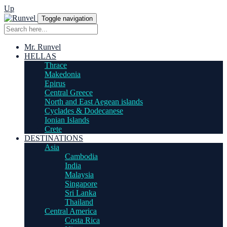
Up
Toggle navigation
Mr. Runvel
HELLAS
Thrace
Makedonia
Epirus
Central Greece
North and East Aegean islands
Cyclades & Dodecanese
Ionian Islands
Crete
DESTINATIONS
Asia
Cambodia
India
Malaysia
Singapore
Sri Lanka
Thailand
Central America
Costa Rica