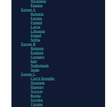
Nicaragua
Panama
Europe A
Bulgaria
Estonia
Finland
Latvia
Lithuania
Poland
Serbia
Europe B
Belgium
England
Germany
Italy
Netherlands
Spain
Europe C
Czech Republic
Denmark
Hungary
Norway
Russia
Sweden
Ukraine