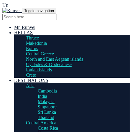
Up
Toggle navigation
Mr. Runvel
HELLAS
Thrace
Makedonia
Epirus
Central Greece
North and East Aegean islands
Cyclades & Dodecanese
Ionian Islands
Crete
DESTINATIONS
Asia
Cambodia
India
Malaysia
Singapore
Sri Lanka
Thailand
Central America
Costa Rica