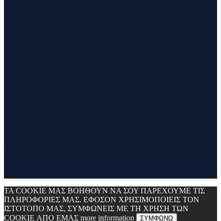
Η θεματολογία του συγκεκριμένου ιστολογίου αφορά κυρίως το
τρέξιμο και τα ταξίδια. Ο τίτλος δεν είναι τίποτα άλλο από την
σύνθεση των λέξεων run και travel και εγένετο το runvel. Γενικά
θα αναφερόμαστε σε ότι μας ενδιαφέρει και μας γοητεύει . Για
παράδειγμα ένα καλό κρασί, μία έκθεση φωτογραφίας, οικολογικές
δράσεις ,υπαίθριες δραστηριότητες, τέχνες και πολλά άλλα θα
έχουν θέση εδώ. Να περνάτε καλά !!!
Contact
Contact Runvel
WORK WITH RUNVEL
TRUSTED BY :
_______________________________
Copyright © 2017 Runvel. All rights reserved. Powered by
www.atcreative.gr
ΤΑ COOKIE ΜΑΣ ΒΟΗΘΟΥΝ ΝΑ ΣΟΥ ΠΑΡΕΧΟΥΜΕ ΤΙΣ
ΠΛΗΡΟΦΟΡΙΕΣ ΜΑΣ. ΕΦΟΣΟΝ ΧΡΗΣΙΜΟΠΟΙΕΙΣ ΤΟΝ
ΙΣΤΟΤΟΠΟ ΜΑΣ, ΣΥΜΦΩΝΕΙΣ ΜΕ ΤΗ ΧΡΗΣΗ ΤΩΝ
COOKIE ΑΠΟ ΕΜΑΣ
more information
ΣΥΜΦΩΝΩ