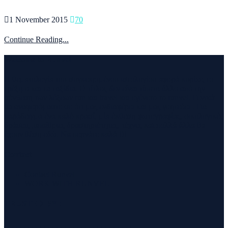
1 November 2015
70
Continue Reading...
Welcome to Runvel
Η θεματολογία του συγκεκριμένου ιστολογίου αφορά κυρίως το
τρέξιμο και τα ταξίδια. Ο τίτλος δεν είναι τίποτα άλλο από την
σύνθεση των λέξεων run και travel και εγένετο το runvel. Γενικά
θα αναφερόμαστε σε ότι μας ενδιαφέρει και μας γοητεύει . Για
παράδειγμα ένα καλό κρασί, μία έκθεση φωτογραφίας, οικολογικές
δράσεις ,υπαίθριες δραστηριότητες, τέχνες και πολλά άλλα θα
έχουν θέση εδώ. Να περνάτε καλά !!!
Contact
Contact Runvel
WORK WITH RUNVEL
TRUSTED BY :
_______________________________