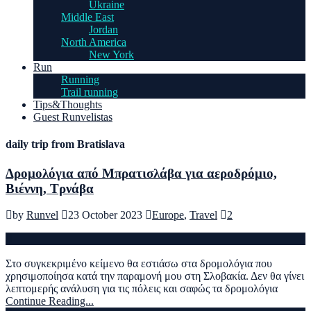
Ukraine
Middle East
Jordan
North America
New York
Run
Running
Trail running
Tips&Thoughts
Guest Runvelistas
daily trip from Bratislava
Δρομολόγια από Μπρατισλάβα για αεροδρόμιο,
Βιέννη, Τρνάβα
by
Runvel
23 October 2023
Europe
,
Travel
2
Στο συγκεκριμένο κείμενο θα εστιάσω στα δρομολόγια που
χρησιμοποίησα κατά την παραμονή μου στη Σλοβακία. Δεν θα γίνει
λεπτομερής ανάλυση για τις πόλεις και σαφώς τα δρομολόγια
Continue Reading...