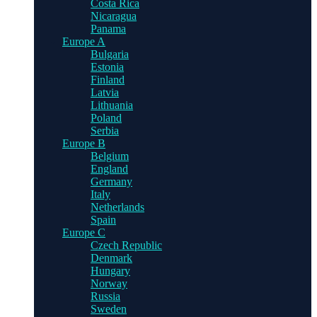
Costa Rica
Nicaragua
Panama
Europe A
Bulgaria
Estonia
Finland
Latvia
Lithuania
Poland
Serbia
Europe B
Belgium
England
Germany
Italy
Netherlands
Spain
Europe C
Czech Republic
Denmark
Hungary
Norway
Russia
Sweden