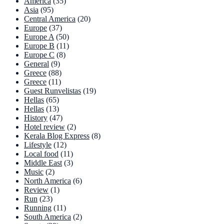
America
(35)
Asia
(95)
Central America
(20)
Europe
(37)
Europe A
(50)
Europe B
(11)
Europe C
(8)
General
(9)
Greece
(88)
Greece
(11)
Guest Runvelistas
(19)
Hellas
(65)
Hellas
(13)
History
(47)
Hotel review
(2)
Kerala Blog Express
(8)
Lifestyle
(12)
Local food
(11)
Middle East
(3)
Music
(2)
North America
(6)
Review
(1)
Run
(23)
Running
(11)
South America
(2)