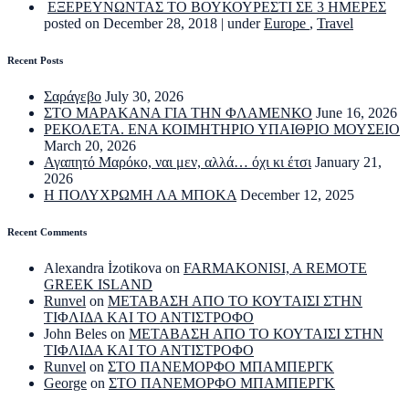
ΕΞΕΡΕΥΝΩΝΤΑΣ ΤΟ ΒΟΥΚΟΥΡΕΣΤΙ ΣΕ 3 ΗΜΕΡΕΣ
posted on December 28, 2018
|
under
Europe
,
Travel
Recent Posts
Σαράγεβο
July 30, 2026
ΣΤΟ ΜΑΡΑΚΑΝΑ ΓΙΑ ΤΗΝ ΦΛΑΜΕΝΚΟ
June 16, 2026
ΡΕΚΟΛΕΤΑ. ΕΝΑ ΚΟΙΜΗΤΗΡΙΟ ΥΠΑΙΘΡΙΟ ΜΟΥΣΕΙΟ
March 20, 2026
Αγαπητό Μαρόκο, ναι μεν, αλλά… όχι κι έτσι
January 21,
2026
Η ΠΟΛΥΧΡΩΜΗ ΛΑ ΜΠΟΚΑ
December 12, 2025
Recent Comments
Alexandra İzotikova
on
FARMAKONISI, A REMOTE
GREEK ISLAND
Runvel
on
ΜΕΤΑΒΑΣΗ ΑΠΟ ΤΟ ΚΟΥΤΑΙΣΙ ΣΤΗΝ
ΤΙΦΛΙΔΑ ΚΑΙ ΤΟ ΑΝΤΙΣΤΡΟΦΟ
John Beles
on
ΜΕΤΑΒΑΣΗ ΑΠΟ ΤΟ ΚΟΥΤΑΙΣΙ ΣΤΗΝ
ΤΙΦΛΙΔΑ ΚΑΙ ΤΟ ΑΝΤΙΣΤΡΟΦΟ
Runvel
on
ΣΤΟ ΠΑΝΕΜΟΡΦΟ ΜΠΑΜΠΕΡΓΚ
George
on
ΣΤΟ ΠΑΝΕΜΟΡΦΟ ΜΠΑΜΠΕΡΓΚ