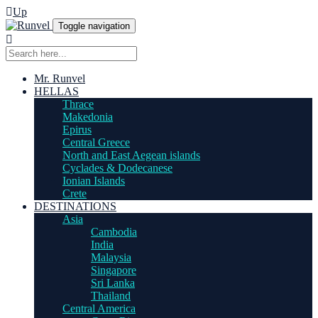
Up
Toggle navigation
Mr. Runvel
HELLAS
Thrace
Makedonia
Epirus
Central Greece
North and East Aegean islands
Cyclades & Dodecanese
Ionian Islands
Crete
DESTINATIONS
Asia
Cambodia
India
Malaysia
Singapore
Sri Lanka
Thailand
Central America