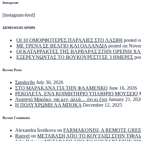
Instagram
[instagram-feed]
ΔΗΜΟΦΙΛΗ ΑΡΘΡΑ
ΟΙ 10 ΟΜΟΡΦΟΤΕΡΕΣ ΠΑΡΑΛΙΕΣ ΣΤΟ ΛΑΣΙΘΙ
posted o
ΜΕ ΤΡΕΝΑ ΣΕ ΒΕΛΓΙΟ ΚΑΙ ΟΛΛΑΝΔΙΑ
posted on Nove
ΟΙ ΚΑΤΑΡΡΑΚΤΕΣ ΤΗΣ ΒΑΡΒΑΡΑΣ ΣΤΗΝ ΟΡΕΙΝΗ Χ
ΕΞΕΡΕΥΝΩΝΤΑΣ ΤΟ ΒΟΥΚΟΥΡΕΣΤΙ ΣΕ 3 ΗΜΕΡΕΣ
po
Recent Posts
Σαράγεβο
July 30, 2026
ΣΤΟ ΜΑΡΑΚΑΝΑ ΓΙΑ ΤΗΝ ΦΛΑΜΕΝΚΟ
June 16, 2026
ΡΕΚΟΛΕΤΑ. ΕΝΑ ΚΟΙΜΗΤΗΡΙΟ ΥΠΑΙΘΡΙΟ ΜΟΥΣΕΙΟ
Αγαπητό Μαρόκο, ναι μεν, αλλά… όχι κι έτσι
January 21, 202
Η ΠΟΛΥΧΡΩΜΗ ΛΑ ΜΠΟΚΑ
December 12, 2025
Recent Comments
Alexandra İzotikova
on
FARMAKONISI, A REMOTE GRE
Runvel
on
ΜΕΤΑΒΑΣΗ ΑΠΟ ΤΟ ΚΟΥΤΑΙΣΙ ΣΤΗΝ ΤΙΦΛΙ