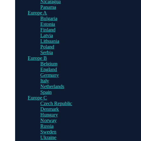
Nicaragua
Panama
Europe A
Bulgaria
Estonia
Finland
Latvia
Lithuania
Poland
Serbia
Europe B
Belgium
England
Germany
Italy
Netherlands
Spain
Europe C
Czech Republic
Denmark
Hungary
Norway
Russia
Sweden
Ukraine