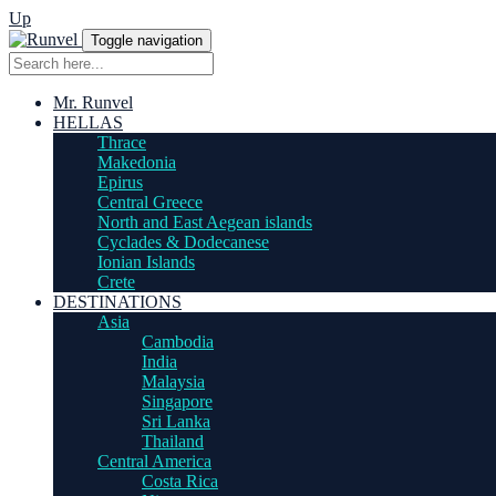
Up
Toggle navigation
Mr. Runvel
HELLAS
Thrace
Makedonia
Epirus
Central Greece
North and East Aegean islands
Cyclades & Dodecanese
Ionian Islands
Crete
DESTINATIONS
Asia
Cambodia
India
Malaysia
Singapore
Sri Lanka
Thailand
Central America
Costa Rica