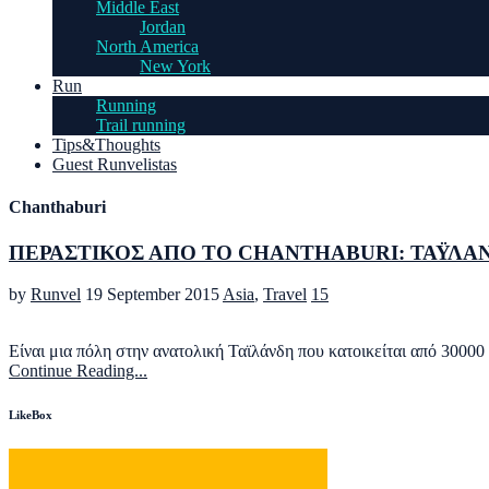
Middle East
Jordan
North America
New York
Run
Running
Trail running
Tips&Thoughts
Guest Runvelistas
Chanthaburi
ΠΕΡΑΣΤΙΚΟΣ ΑΠΟ ΤΟ CHANTHABURI: ΤΑΫΛΑ
by
Runvel
19 September 2015
Asia
,
Travel
15
Είναι μια πόλη στην ανατολική Ταϊλάνδη που κατοικείται από 30000 κ
Continue Reading...
LikeBox