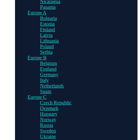
Nicaragua
Panama
Europe A
Bulgaria
Estonia
Finland
Latvia
Lithuania
Poland
Serbia
Europe B
Belgium
England
Germany
Italy
Netherlands
Spain
Europe C
Czech Republic
Denmark
Hungary
Norway
Russia
Sweden
Ukraine