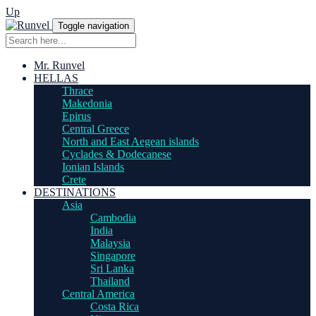
Up
Toggle navigation
Mr. Runvel
HELLAS
Thrace
Makedonia
Epirus
Central Greece
North and East Aegean islands
Cyclades & Dodecanese
Ionian Islands
Crete
DESTINATIONS
Asia
Cambodia
India
Malaysia
Singapore
Sri Lanka
Thailand
Central America
Costa Rica