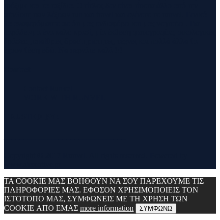
τρέξιμο και τα ταξίδια. Ο τίτλος δεν είναι τίποτα άλλο από την
σύνθεση των λέξεων run και travel και εγένετο το runvel. Γενικά
θα αναφερόμαστε σε ότι μας ενδιαφέρει και μας γοητεύει . Για
παράδειγμα ένα καλό κρασί, μία έκθεση φωτογραφίας, οικολογικές
δράσεις ,υπαίθριες δραστηριότητες, τέχνες και πολλά άλλα θα
έχουν θέση εδώ. Να περνάτε καλά !!!
Contact
Contact Runvel
WORK WITH RUNVEL
TRUSTED BY :
_______________________________
Copyright © 2017 Runvel. All rights reserved. Powered by
www.atcreative.gr
ΤΑ COOKIE ΜΑΣ ΒΟΗΘΟΥΝ ΝΑ ΣΟΥ ΠΑΡΕΧΟΥΜΕ ΤΙΣ
ΠΛΗΡΟΦΟΡΙΕΣ ΜΑΣ. ΕΦΟΣΟΝ ΧΡΗΣΙΜΟΠΟΙΕΙΣ ΤΟΝ
ΙΣΤΟΤΟΠΟ ΜΑΣ, ΣΥΜΦΩΝΕΙΣ ΜΕ ΤΗ ΧΡΗΣΗ ΤΩΝ
COOKIE ΑΠΟ ΕΜΑΣ
more information
ΣΥΜΦΩΝΩ