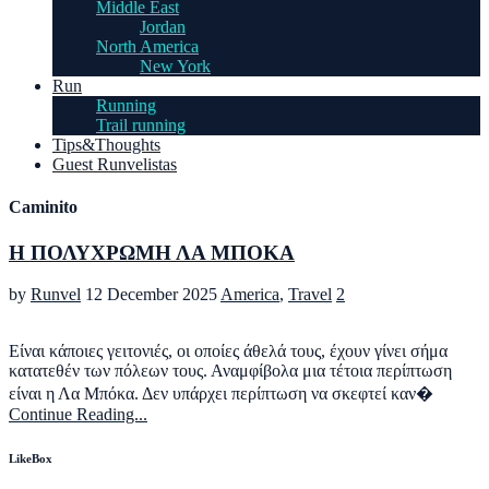
Middle East
Jordan
North America
New York
Run
Running
Trail running
Tips&Thoughts
Guest Runvelistas
Caminito
Η ΠΟΛΥΧΡΩΜΗ ΛΑ ΜΠΟΚΑ
by
Runvel
12 December 2025
America
,
Travel
2
Είναι κάποιες γειτονιές, οι οποίες άθελά τους, έχουν γίνει σήμα
κατατεθέν των πόλεων τους. Αναμφίβολα μια τέτοια περίπτωση
είναι η Λα Μπόκα. Δεν υπάρχει περίπτωση να σκεφτεί καν�
Continue Reading...
LikeBox