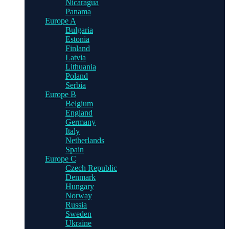
Nicaragua
Panama
Europe A
Bulgaria
Estonia
Finland
Latvia
Lithuania
Poland
Serbia
Europe B
Belgium
England
Germany
Italy
Netherlands
Spain
Europe C
Czech Republic
Denmark
Hungary
Norway
Russia
Sweden
Ukraine