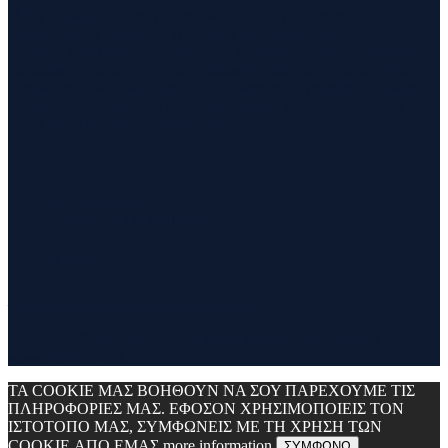
Η θεματολογία του συγκεκριμένου ιστολογίου αφορά κυρίως το
τρέξιμο και τα ταξίδια. Ο τίτλος δεν είναι τίποτα άλλο από την
σύνθεση των λέξεων run και travel και εγένετο το runvel. Γενικά
θα αναφερόμαστε σε ότι μας ενδιαφέρει και μας γοητεύει . Για
παράδειγμα ένα καλό κρασί, μία έκθεση φωτογραφίας, οικολογικές
δράσεις ,υπαίθριες δραστηριότητες, τέχνες και πολλά άλλα θα
έχουν θέση εδώ. Να περνάτε καλά !!!
Contact
Contact Runvel
WORK WITH RUNVEL
TRUSTED BY :
_______________________________
Copyright © 2017 Runvel. All rights reserved. Powered by
www.atcreative.gr
ΤΑ COOKIE ΜΑΣ ΒΟΗΘΟΥΝ ΝΑ ΣΟΥ ΠΑΡΕΧΟΥΜΕ ΤΙΣ
ΠΛΗΡΟΦΟΡΙΕΣ ΜΑΣ. ΕΦΟΣΟΝ ΧΡΗΣΙΜΟΠΟΙΕΙΣ ΤΟΝ
ΙΣΤΟΤΟΠΟ ΜΑΣ, ΣΥΜΦΩΝΕΙΣ ΜΕ ΤΗ ΧΡΗΣΗ ΤΩΝ
COOKIE ΑΠΟ ΕΜΑΣ
more information
ΣΥΜΦΩΝΩ