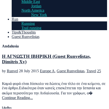
Middle East
Jordan
North America
New York
Run
Running
Trail running
Tips&Thoughts
Guest Runvelistas
Andalusia
Η ΑΓΝΩΣΤΗ ΙΒΗΡΙΚΗ (Guest Runvelistas,
Dimitris Xv)
by
Runvel
28 July 2015
Europe A
,
Guest Runvelistas
,
Travel
25
Καμιά φορά είναι δύσκολο να δώσεις ένα τίτλο σε ένα κείμενο, σε
ένα άρθρο.Ειδικότερα όταν κανείς επισκέπτεται την Ισπανία και
ακόμα περισσότερο την Ανδαλουσία. Για τον γράφων, α�
Continue Reading...
LikeBox