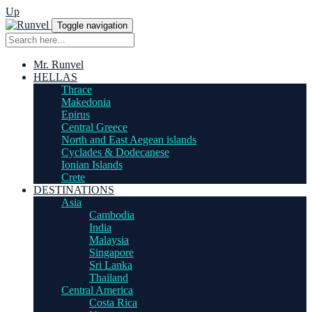
Up
Toggle navigation
Mr. Runvel
HELLAS
Thrace
Makedonia
Epirus
Central Greece
North and East Aegean islands
Cyclades & Dodecanese
Ionian Islands
Crete
DESTINATIONS
Asia
Cambodia
India
Malaysia
Singapore
Sri Lanka
Thailand
Central America
Costa Rica