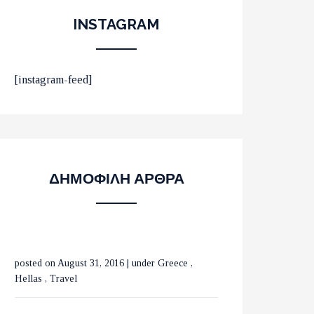
INSTAGRAM
ΟΙ 10 ΟΜΟΡΦΟΤΕΡΕΣ
[instagram-feed]
ΠΑΡΑΛΙΕΣ ΣΤΟ ΛΑΣΙΘΙ
ΜΕ ΤΡΕΝΑ ΣΕ ΒΕΛΓΙΟ
ΔΗΜΟΦΙΛΗ ΑΡΘΡΑ
ΚΑΙ ΟΛΛΑΝΔΙΑ
posted on August 31, 2016
|
under
Greece
,
ΟΙ ΚΑΤΑΡΡΑΚΤΕΣ ΤΗΣ
Hellas
,
Travel
ΒΑΡΒΑΡΑΣ ΣΤΗΝ