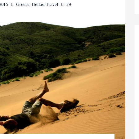
2015
Greece
,
Hellas
,
Travel
29