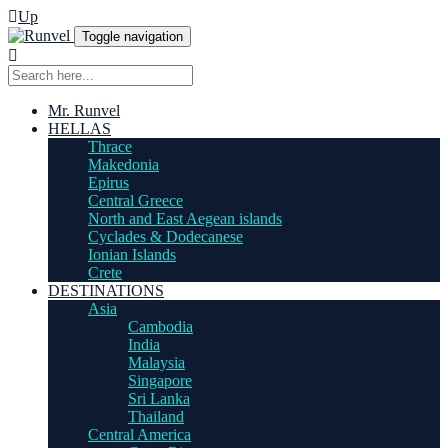
Up
Toggle navigation
Mr. Runvel
HELLAS
Thrace
Makedonia
Epirus
Central Greece
North and East Aegean islands
Cyclades & Dodecanese
Ionian Islands
Crete
DESTINATIONS
Asia
Cambodia
India
Malaysia
Singapore
Sri Lanka
Thailand
Central America