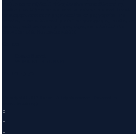
τρέξιμο και τα ταξίδια. Ο τίτλος δεν είναι τίποτα άλλο από την
σύνθεση των λέξεων run και travel και εγένετο το runvel. Γενικά
θα αναφερόμαστε σε ότι μας ενδιαφέρει και μας γοητεύει . Για
παράδειγμα ένα καλό κρασί, μία έκθεση φωτογραφίας, οικολογικές
δράσεις ,υπαίθριες δραστηριότητες, τέχνες και πολλά άλλα θα
έχουν θέση εδώ. Να περνάτε καλά !!!
Contact
Contact Runvel
WORK WITH RUNVEL
TRUSTED BY :
_______________________________
Copyright © 2017 Runvel. All rights reserved. Powered by
www.atcreative.gr