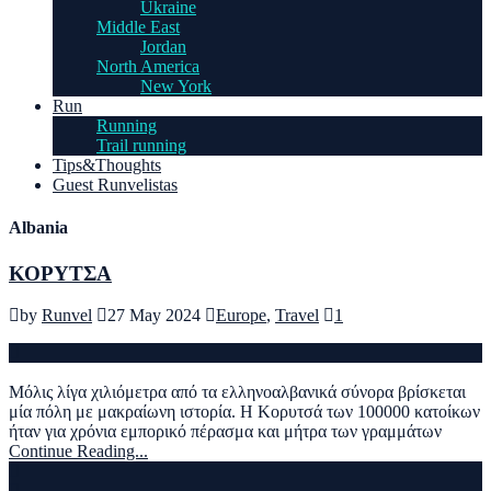
Ukraine
Middle East
Jordan
North America
New York
Run
Running
Trail running
Tips&Thoughts
Guest Runvelistas
Albania
ΚΟΡΥΤΣΑ
by
Runvel
27 May 2024
Europe
,
Travel
1
Μόλις λίγα χιλιόμετρα από τα ελληνοαλβανικά σύνορα βρίσκεται
μία πόλη με μακραίωνη ιστορία. Η Κορυτσά των 100000 κατοίκων
ήταν για χρόνια εμπορικό πέρασμα και μήτρα των γραμμάτων
Continue Reading...