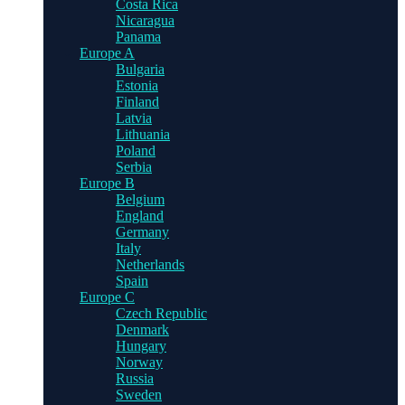
Costa Rica
Nicaragua
Panama
Europe A
Bulgaria
Estonia
Finland
Latvia
Lithuania
Poland
Serbia
Europe B
Belgium
England
Germany
Italy
Netherlands
Spain
Europe C
Czech Republic
Denmark
Hungary
Norway
Russia
Sweden