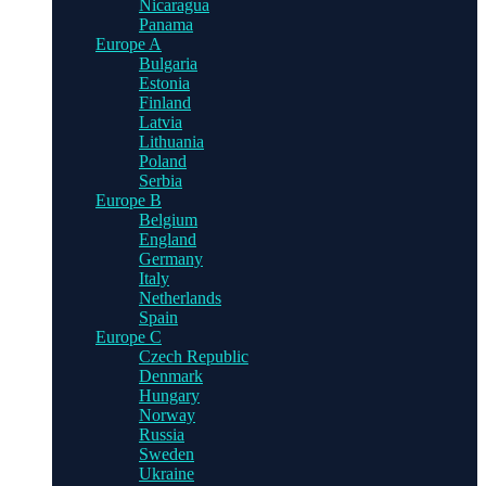
Nicaragua
Panama
Europe A
Bulgaria
Estonia
Finland
Latvia
Lithuania
Poland
Serbia
Europe B
Belgium
England
Germany
Italy
Netherlands
Spain
Europe C
Czech Republic
Denmark
Hungary
Norway
Russia
Sweden
Ukraine