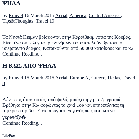
ΨΗΛΑ
by
Runvel
16 March 2015
Aerial
,
America
,
Central America
,
Tips&Thoughts
,
Travel
19
Τα Νησιά Κέιμαν βρίσκονται στην Καραϊβική, νότια της Κούβας.
Είναι ένα σύμπλεγμα τριών νήσων και αποτελούν βρετανικό
υπερπόντιο έδαφος. Κατοικούνται από 50.000 κατοίκους και το κλ
Continue Reading...
Η ΚΩΣ ΑΠΟ ΨΗΛΑ
by
Runvel
15 March 2015
Aerial
,
Europe A
,
Greece
,
Hellas
,
Travel
8
Λένε πως όταν κοιτάς από ψηλά, μοιάζει η γη με ζωγραφιά.
Βρέθηκα στην Κω φορώντας τα χακί μου και υπηρετώντας τη
μητέρα πατρίδα. Είναι πράγματι γεγονός πως όσο και να
γκρινιάζε�
Continue Reading...
LikeBox