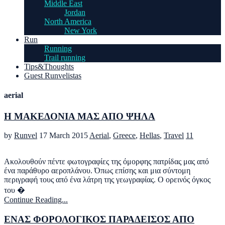
Middle East
Jordan
North America
New York
Run
Running
Trail running
Tips&Thoughts
Guest Runvelistas
aerial
Η ΜΑΚΕΔΟΝΙΑ ΜΑΣ ΑΠΟ ΨΗΛΑ
by
Runvel
17 March 2015
Aerial
,
Greece
,
Hellas
,
Travel
11
Ακολουθούν πέντε φωτογραφίες της όμορφης πατρίδας μας από
ένα παράθυρο αεροπλάνου. Όπως επίσης και μια σύντομη
περιγραφή τους από ένα λάτρη της γεωγραφίας. Ο ορεινός όγκος
του �
Continue Reading...
ΕΝΑΣ ΦΟΡΟΛΟΓΙΚΟΣ ΠΑΡΑΔΕΙΣΟΣ ΑΠΟ