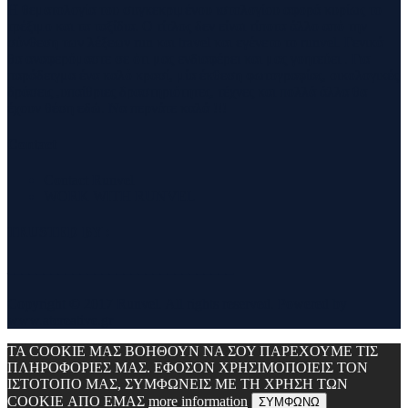
Η θεματολογία του συγκεκριμένου ιστολογίου αφορά κυρίως το
τρέξιμο και τα ταξίδια. Ο τίτλος δεν είναι τίποτα άλλο από την
σύνθεση των λέξεων run και travel και εγένετο το runvel. Γενικά
θα αναφερόμαστε σε ότι μας ενδιαφέρει και μας γοητεύει . Για
παράδειγμα ένα καλό κρασί, μία έκθεση φωτογραφίας, οικολογικές
δράσεις ,υπαίθριες δραστηριότητες, τέχνες και πολλά άλλα θα
έχουν θέση εδώ. Να περνάτε καλά !!!
Contact
Contact Runvel
WORK WITH RUNVEL
TRUSTED BY :
_______________________________
Copyright © 2017 Runvel. All rights reserved. Powered by
www.atcreative.gr
ΤΑ COOKIE ΜΑΣ ΒΟΗΘΟΥΝ ΝΑ ΣΟΥ ΠΑΡΕΧΟΥΜΕ ΤΙΣ
ΠΛΗΡΟΦΟΡΙΕΣ ΜΑΣ. ΕΦΟΣΟΝ ΧΡΗΣΙΜΟΠΟΙΕΙΣ ΤΟΝ
ΙΣΤΟΤΟΠΟ ΜΑΣ, ΣΥΜΦΩΝΕΙΣ ΜΕ ΤΗ ΧΡΗΣΗ ΤΩΝ
COOKIE ΑΠΟ ΕΜΑΣ
more information
ΣΥΜΦΩΝΩ