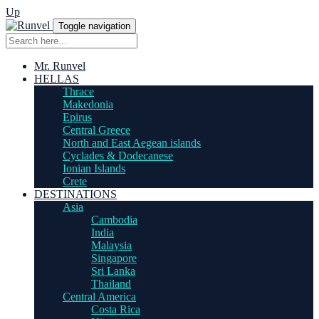
Up
Toggle navigation
Mr. Runvel
HELLAS
Thrace
Makedonia
Epirus
Central Greece
North and East Aegean islands
Cyclades & Dodecanese
Ionian Islands
Crete
DESTINATIONS
Asia
Cambodia
India
Malaysia
Singapore
Sri Lanka
Thailand
Central America
Costa Rica