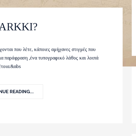
PARKKI?
ch 2015
Europe A
,
Travel
3
ρχονται που λέτε, κάποιες αμήχανες στιγμές που
Μια παράφραση ,ένα τυπογραφικό λάθος και λοιπά
έτοια.&nbs
UE READING...