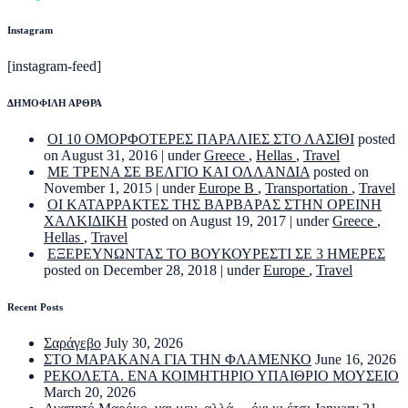
Instagram
[instagram-feed]
ΔΗΜΟΦΙΛΗ ΑΡΘΡΑ
ΟΙ 10 ΟΜΟΡΦΟΤΕΡΕΣ ΠΑΡΑΛΙΕΣ ΣΤΟ ΛΑΣΙΘΙ
posted
on August 31, 2016
|
under
Greece
,
Hellas
,
Travel
ΜΕ ΤΡΕΝΑ ΣΕ ΒΕΛΓΙΟ ΚΑΙ ΟΛΛΑΝΔΙΑ
posted on
November 1, 2015
|
under
Europe B
,
Transportation
,
Travel
ΟΙ ΚΑΤΑΡΡΑΚΤΕΣ ΤΗΣ ΒΑΡΒΑΡΑΣ ΣΤΗΝ ΟΡΕΙΝΗ
ΧΑΛΚΙΔΙΚΗ
posted on August 19, 2017
|
under
Greece
,
Hellas
,
Travel
ΕΞΕΡΕΥΝΩΝΤΑΣ ΤΟ ΒΟΥΚΟΥΡΕΣΤΙ ΣΕ 3 ΗΜΕΡΕΣ
posted on December 28, 2018
|
under
Europe
,
Travel
Recent Posts
Σαράγεβο
July 30, 2026
ΣΤΟ ΜΑΡΑΚΑΝΑ ΓΙΑ ΤΗΝ ΦΛΑΜΕΝΚΟ
June 16, 2026
ΡΕΚΟΛΕΤΑ. ΕΝΑ ΚΟΙΜΗΤΗΡΙΟ ΥΠΑΙΘΡΙΟ ΜΟΥΣΕΙΟ
March 20, 2026