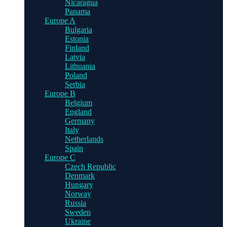
Nicaragua
Panama
Europe A
Bulgaria
Estonia
Finland
Latvia
Lithuania
Poland
Serbia
Europe B
Belgium
England
Germany
Italy
Netherlands
Spain
Europe C
Czech Republic
Denmark
Hungary
Norway
Russia
Sweden
Ukraine