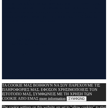
σύνθεση των λέξεων run και travel και εγένετο το runvel. Γενικά
θα αναφερόμαστε σε ότι μας ενδιαφέρει και μας γοητεύει . Για
παράδειγμα ένα καλό κρασί, μία έκθεση φωτογραφίας, οικολογικές
δράσεις ,υπαίθριες δραστηριότητες, τέχνες και πολλά άλλα θα
έχουν θέση εδώ. Να περνάτε καλά !!!
Contact
Contact Runvel
WORK WITH RUNVEL
TRUSTED BY :
_______________________________
Copyright © 2017 Runvel. All rights reserved. Powered by
www.atcreative.gr
ΤΑ COOKIE ΜΑΣ ΒΟΗΘΟΥΝ ΝΑ ΣΟΥ ΠΑΡΕΧΟΥΜΕ ΤΙΣ
ΠΛΗΡΟΦΟΡΙΕΣ ΜΑΣ. ΕΦΟΣΟΝ ΧΡΗΣΙΜΟΠΟΙΕΙΣ ΤΟΝ
ΙΣΤΟΤΟΠΟ ΜΑΣ, ΣΥΜΦΩΝΕΙΣ ΜΕ ΤΗ ΧΡΗΣΗ ΤΩΝ
COOKIE ΑΠΟ ΕΜΑΣ
more information
ΣΥΜΦΩΝΩ
The cookie settings on this website are set to "allow cookies" to give