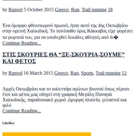
by
Runvel
5 October 2015
Greece
,
Run
,
Trail running
18
Ένα όμορφο φθινοπωρινό πρωινό, ήταν αυτό της 4ης Οκτωβρίου
στην ορεινή Χαλκιδική. Το πολύπαθο όρος Κάκκαβος είχε φορέσει
τα γιορτινά του, για να υποδεχθεί δεκάδες αθλητές από δι�
Continue Reading...
ΣΤΙΣ ΣΚΟΥΡΙΕΣ ΘΑ “ΞΕ-ΣΚΟΥΡΙΑ-ΣΟΥΜΕ”
ΚΑΙ ΦΕΤΟΣ
by
Runvel
16 March 2015
Greece
,
Run
,
Sports
,
Trail running
12
Αρχές Οκτωβρίου και το καλεντάρι αγώνων βουνού όπως πέρυσι
έτσι και φέτος μας οδηγεί στη γραφική Μεγάλη Παναγιά
Χαλκιδικής, παραδοσιακό χωριό ,όμορφη πλατεία, γελαστοί και
φιλό
Continue Reading...
LikeBox