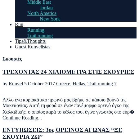
Middle East
Jordan
North America
New York
Run
Running
Trail running
Tips&Thoughts
Guest Runvelistas
Σκουριές
ΤΡΕΧΟΝΤΑΣ 24 ΧΙΛΙΟΜΕΤΡΑ ΣΤΙΣ ΣΚΟΥΡΙΕΣ
by
Runvel
5 October 2017
Greece
,
Hellas
,
Trail running
7
Άλλο ένα κυριακάτικο πρωινό μας βρήκε σε κάποιο βουνό της
Μακεδονίας. Αυτή τη φορά σε έναν πανέμορφο ορεινό όγκο της
Χαλκιδικής, ο οποίος παρά το κάλος του, έγινε γνωστός στο ευρ�
Continue Reading...
ΕΝΤΥΠΩΣΕΙΣ: 3ος ΟΡΕΙΝΟΣ ΑΓΩΝΑΣ “ΞΕ
ΣΚΟΥΡΙΑ ΖΩ”