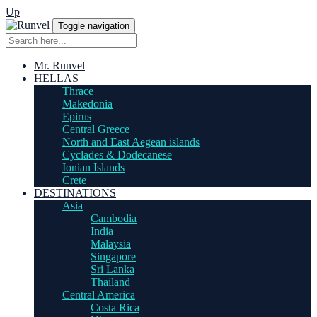
Up
Toggle navigation
Mr. Runvel
HELLAS
Thrace
Makedonia
Epirus
Central Greece
North and East Aegean islands
Cyclades & Dodecanese
Ionian Islands
Crete
DESTINATIONS
Asia
Cambodia
India
Malaysia
Singapore
Sri Lanka
Thailand
Central America
Costa Rica