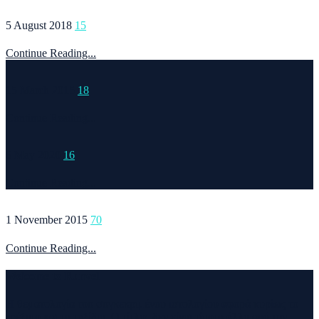
5 August 2018
15
Continue Reading...
15 March 2015
18
Continue Reading...
6 May 2020
16
Continue Reading...
1 November 2015
70
Continue Reading...
Welcome to Runvel
Η θεματολογία του συγκεκριμένου ιστολογίου αφορά κυρίως το
τρέξιμο και τα ταξίδια. Ο τίτλος δεν είναι τίποτα άλλο από την